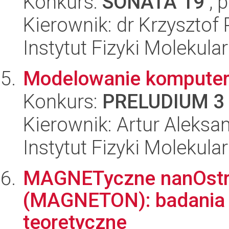
Konkurs:
SONATA 19
, 
Kierownik: dr Krzysztof 
Instytut Fizyki Molekula
Modelowanie komputer
Konkurs:
PRELUDIUM 3
Kierownik: Artur Aleksa
Instytut Fizyki Molekula
MAGNETyczne nanOstru
(MAGNETON): badania 
teoretyczne