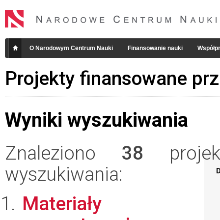
O Narodowym Centrum Nauki
Finansowanie nauki
Współpr
Projekty finansowane pr
Wyniki wyszukiwania
Znaleziono
38
projekt
wyszukiwania:
D
Materiały