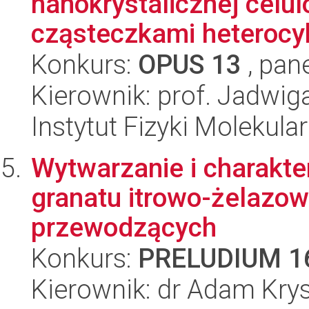
nanokrystalicznej celu
cząsteczkami heterocyk
Konkurs:
OPUS 13
, pan
Kierownik: prof. Jadwiga
Instytut Fizyki Molekula
Wytwarzanie i charakte
granatu itrowo-żelazow
przewodzących
Konkurs:
PRELUDIUM 1
Kierownik: dr Adam Krys