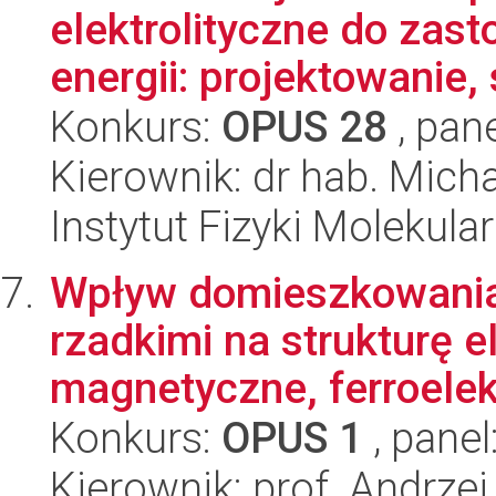
elektrolityczne do za
energii: projektowanie, 
Konkurs:
OPUS 28
, pan
Kierownik: dr hab. Micha
Instytut Fizyki Molekula
Wpływ domieszkowania
rzadkimi na strukturę 
magnetyczne, ferroelekt
Konkurs:
OPUS 1
, panel
Kierownik: prof. Andrzej