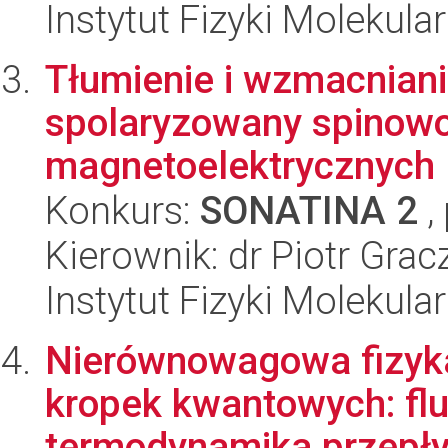
Instytut Fizyki Molekula
Tłumienie i wzmacniani
spolaryzowany spinowo
magnetoelektrycznych
Konkurs:
SONATINA 2
,
Kierownik: dr Piotr Grac
Instytut Fizyki Molekula
Nierównowagowa fizyka
kropek kwantowych: flu
termodynamika przepływ