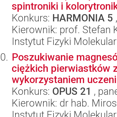
spintroniki i kolorytron
Konkurs:
HARMONIA 5
Kierownik: prof. Stefan
Instytut Fizyki Molekula
Poszukiwanie magnesów
ciężkich pierwiastków 
wykorzystaniem uczen
Konkurs:
OPUS 21
, pan
Kierownik: dr hab. Mir
Instytut Fizyki Molekula