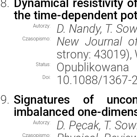
Dynamical resistivity o
the time-dependent pote
D. Nandy, T. Sow
Autorzy:
New Journal o
Czasopismo:
strony: 43019)
Opublikowana
Status:
10.1088/1367-
Doi:
Signatures of uncon
imbalanced one-dimens
D. Pęcak, T. Sow
Autorzy:
Czasopismo: