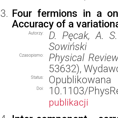
Four fermions in a on
Accuracy of a variatio
D. Pęcak, A. S.
Autorzy:
Sowiński
Physical Revie
Czasopismo:
53632), Wydaw
Opublikowana
Status:
10.1103/Phy
Doi:
publikacji