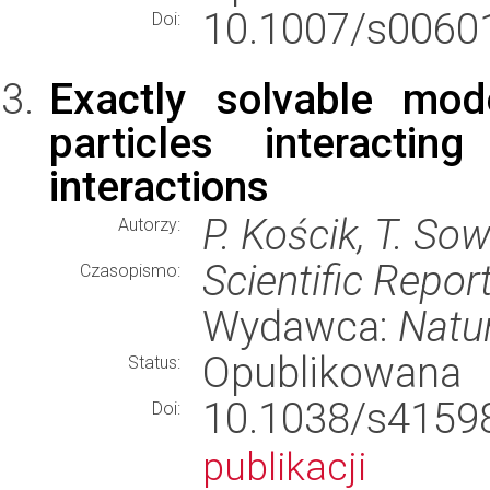
10.1007/s00601
Doi:
Exactly solvable mo
particles interactin
interactions
P. Kościk, T. Sow
Autorzy:
Scientific Repor
Czasopismo:
Wydawca:
Natu
Opublikowana
Status:
10.1038/s41
Doi:
publikacji