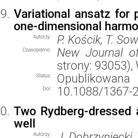
Variational ansatz for
one-dimensional harmo
P. Kościk, T. Sow
Autorzy:
New Journal o
Czasopismo:
strony: 93053)
Opublikowana
Status:
10.1088/1367-
Doi:
Two Rydberg-dressed 
well
J. Dobrzyniecki,
Autorzy: