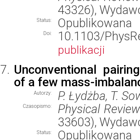
43326), Wydaw
Opublikowana
Status:
10.1103/Phy
Doi:
publikacji
Unconventional pairin
of a few mass-imbalanc
P. Łydżba, T. So
Autorzy:
Physical Revie
Czasopismo:
33603), Wydaw
Opublikowana
Status: