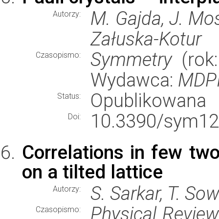
M. Gajda, J. Mos
Autorzy:
Załuska-Kotur
Symmetry
(rok:
Czasopismo:
Wydawca:
MDP
Opublikowana
Status:
10.3390/sym12
Doi:
Correlations in few t
on a tilted lattice
S. Sarkar, T. Sow
Autorzy:
Physical Revie
Czasopismo: