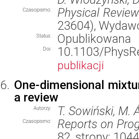
Physical Revie
Czasopismo:
23604), Wydaw
Opublikowana
Status:
10.1103/Phy
Doi:
publikacji
One-dimensional mixtur
a review
T. Sowiński, M. 
Autorzy:
Reports on Prog
Czasopismo:
82, strony: 10