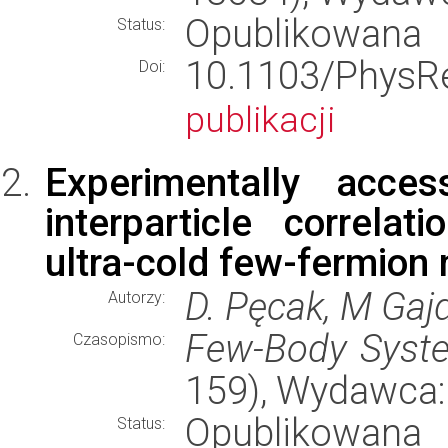
Opublikowana
Status:
10.1103/Phy
Doi:
publikacji
Experimentally acces
interparticle correla
ultra-cold few-fermion
D. Pęcak, M Gajd
Autorzy:
Few-Body Syst
Czasopismo:
159), Wydawca
Opublikowana
Status: