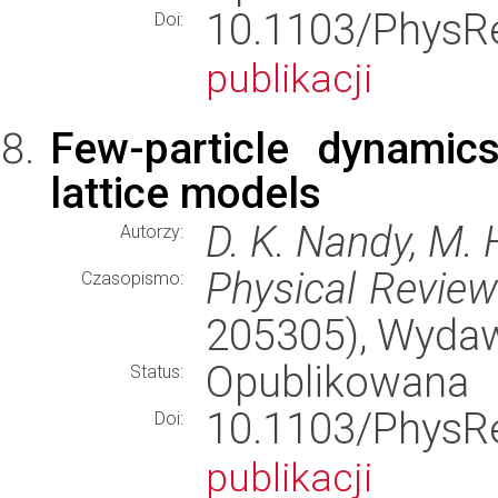
10.1103/Phy
Doi:
publikacji
Few-particle dynamic
lattice models
D. K. Nandy, M. 
Autorzy:
Physical Revie
Czasopismo:
205305), Wyda
Opublikowana
Status:
10.1103/Phy
Doi:
publikacji