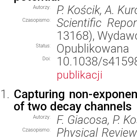
P. Kościk, A. Kur
Autorzy:
Scientific Repor
Czasopismo:
13168), Wydaw
Opublikowana
Status:
10.1038/s41
Doi:
publikacji
Capturing non-exponen
of two decay channels
F. Giacosa, P. Ko
Autorzy:
Physical Revie
Czasopismo: