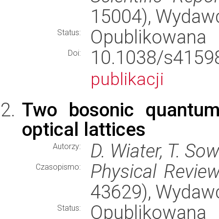
15004), Wydaw
Opublikowana
Status:
10.1038/s41
Doi:
publikacji
Two bosonic quantum 
optical lattices
D. Wiater, T. So
Autorzy:
Physical Revie
Czasopismo:
43629), Wydaw
Opublikowana
Status: