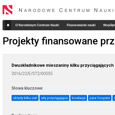
O Narodowym Centrum Nauki
Finansowanie nauki
Współpr
Projekty finansowane pr
Dwuskładnikowe mieszaniny kilku przyciągających
2016/22/E/ST2/00555
Słowa kluczowe
:
układy kilku ciał
siły przyciągające
korelacje
para Coopera