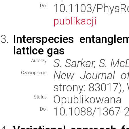
10.1103/Phy
Doi:
publikacji
Interspecies entangle
lattice gas
S. Sarkar, S. Mc
Autorzy:
New Journal o
Czasopismo:
strony: 83017)
Opublikowana
Status:
10.1088/1367-
Doi: