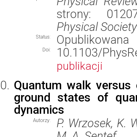
Physical Revie
strony: 012
Physical Society
Opublikowana
Status:
10.1103/PhysR
Doi:
publikacji
Quantum walk versus c
ground states of qu
dynamics
P. Wrzosek, K. W
Autorzy:
M. A. Sentef