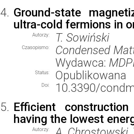
Ground-state magneti
ultra-cold fermions in 
T. Sowiński
Autorzy:
Condensed Mat
Czasopismo:
Wydawca:
MDP
Opublikowana
Status:
10.3390/condm
Doi:
Efficient constructi
having the lowest ener
A. Chrostowski, 
Autorzy: