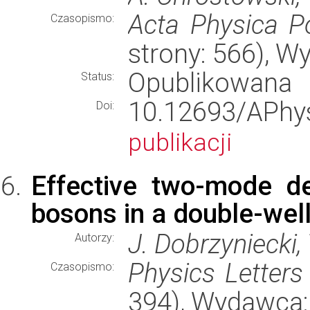
Acta Physica P
Czasopismo:
strony: 566), 
Opublikowana
Status:
10.12693/AP
Doi:
publikacji
Effective two-mode de
bosons in a double-well
J. Dobrzyniecki,
Autorzy:
Physics Letters
Czasopismo:
394), Wydawca