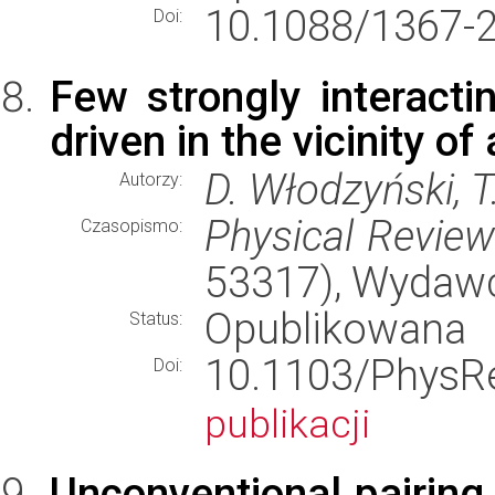
10.1088/1367-
Doi:
Few strongly interacti
driven in the vicinity of 
D. Włodzyński, T
Autorzy:
Physical Revie
Czasopismo:
53317), Wydaw
Opublikowana
Status:
10.1103/Phy
Doi:
publikacji
Unconventional pairing