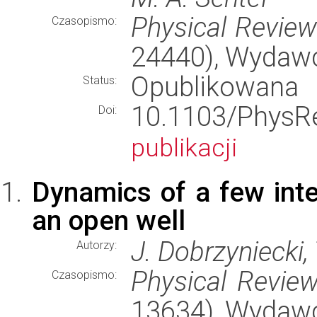
Physical Revie
Czasopismo:
24440), Wydaw
Opublikowana
Status:
10.1103/Phy
Doi:
publikacji
Dynamics of a few int
an open well
J. Dobrzyniecki,
Autorzy:
Physical Revie
Czasopismo:
13634), Wydaw