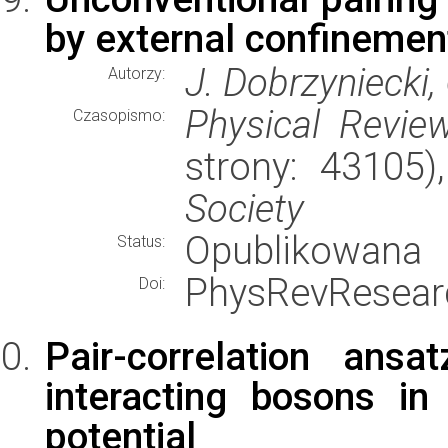
by external confinemen
J. Dobrzyniecki,
Autorzy:
Physical Revie
Czasopismo:
strony: 43105
Society
Opublikowana
Status:
PhysRevResear
Doi:
Pair-correlation ans
interacting bosons in
potential