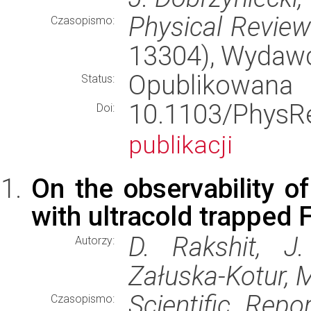
Physical Revie
Czasopismo:
13304), Wydaw
Opublikowana
Status:
10.1103/Phy
Doi:
publikacji
On the observability of
with ultracold trapped
D. Rakshit, J
Autorzy:
Załuska-Kotur, 
Scientific Repo
Czasopismo: