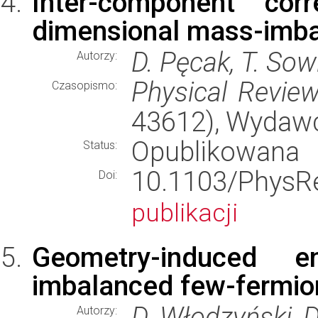
Inter-component corr
dimensional mass-imba
D. Pęcak, T. Sow
Autorzy:
Physical Revie
Czasopismo:
43612), Wydaw
Opublikowana
Status:
10.1103/Phy
Doi:
publikacji
Geometry-induced 
imbalanced few-fermio
D. Włodzyński, D
Autorzy: