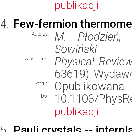
publikacji
Few-fermion thermome
M. Płodzień, 
Autorzy:
Sowiński
Physical Revie
Czasopismo:
63619), Wydaw
Opublikowana
Status:
10.1103/Phy
Doi:
publikacji
Pauli crystals -- interp