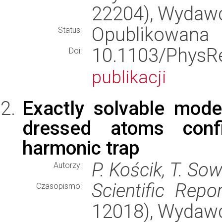
22204), Wydaw
Opublikowana
Status:
10.1103/Phy
Doi:
publikacji
Exactly solvable mode
dressed atoms conf
harmonic trap
P. Kościk, T. Sow
Autorzy:
Scientific Repo
Czasopismo:
12018), Wydaw