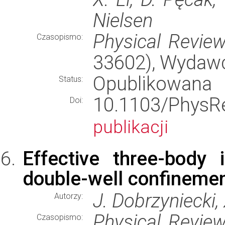
Nielsen
Physical Revie
Czasopismo:
33602), Wydaw
Opublikowana
Status:
10.1103/Phy
Doi:
publikacji
Effective three-body 
double-well confineme
J. Dobrzyniecki, 
Autorzy:
Physical Revie
Czasopismo: