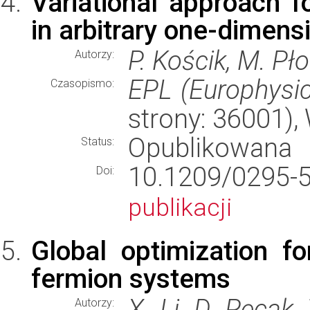
Variational approach fo
in arbitrary one-dimen
P. Kościk, M. Pł
Autorzy:
EPL (Europhysic
Czasopismo:
strony: 36001)
Opublikowana
Status:
10.1209/029
Doi:
publikacji
Global optimization 
fermion systems
X. Li, D. Pęcak,
Autorzy: