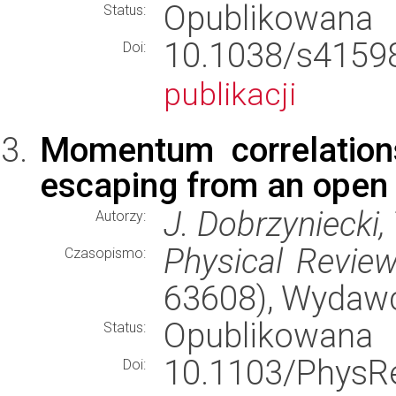
Opublikowana
Status:
10.1038/s41
Doi:
publikacji
Momentum correlation
escaping from an open 
J. Dobrzyniecki,
Autorzy:
Physical Revie
Czasopismo:
63608), Wydaw
Opublikowana
Status:
10.1103/Phy
Doi: