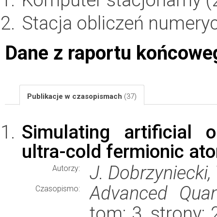
Stacja obliczeń numery
Dane z raportu końcowe
Publikacje w czasopismach
(37)
Simulating artificial
ultra-cold fermionic a
J. Dobrzyniecki,
Autorzy:
Advanced Quan
Czasopismo:
tom: 3, strony