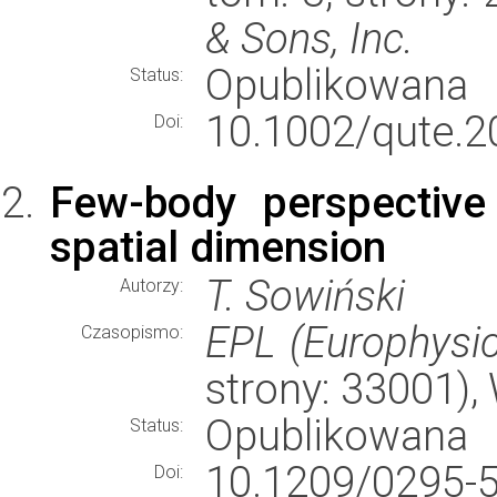
& Sons, Inc.
Opublikowana
Status:
10.1002/qute.
Doi:
Few-body perspective
spatial dimension
T. Sowiński
Autorzy:
EPL (Europhysic
Czasopismo:
strony: 33001)
Opublikowana
Status:
10.1209/0295-5
Doi: