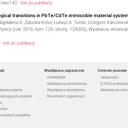
/aac142 -
link do publikacji
gical transitions in PbTe/CdTe immiscible material syste
agdalena A. Załuska-Kotur, Łukasz A. Turski, Grzegorz Karczewsk
hysics
(rok: 2016, tom: 120, strony: 124305), Wydawca:
American
 -
link do publikacji
uki
Współpraca zagraniczna
Centrum prasowe
HARMONIA
Aktualności
Współpraca wielostronna
O NCN w mediac
dawane pytania
Współpraca dwustronna
Materiały do pob
ealizujących projekty
Recenzenci zagraniczni
na
ursów
nsowanych projektów
y