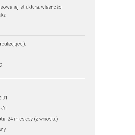
sowanej: struktura, własności
uka
realizującej):
i
 2
2-01
1-31
ktu
: 24 miesięcy (z wniosku)
zony