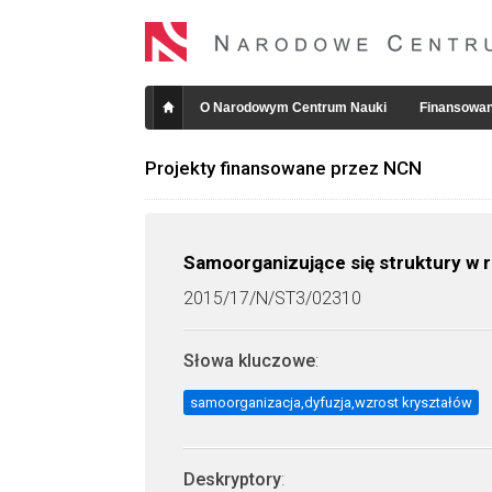
O Narodowym Centrum Nauki
Finansowan
Projekty finansowane przez NCN
Samoorganizujące się struktury w 
2015/17/N/ST3/02310
Słowa kluczowe
:
samoorganizacja,dyfuzja,wzrost kryształów
Deskryptory
: