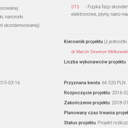
- Fizyka fazy skonden
ST3
ensowanej
elektronowe, płyny, nano-na
i, nanorurki
rii skondensowanej)
Kierownik projektu
(z jednostki 
dr Marcin Seweryn Mińkowsk
Liczba wykonawców projektu
:
2015-03-16
Przyznana kwota
: 66 520 PLN
Rozpoczęcie projektu
: 2016-0
Zakończenie projektu
: 2018-0
Planowany czas trwania proje
Status projektu
: Projekt rozlic