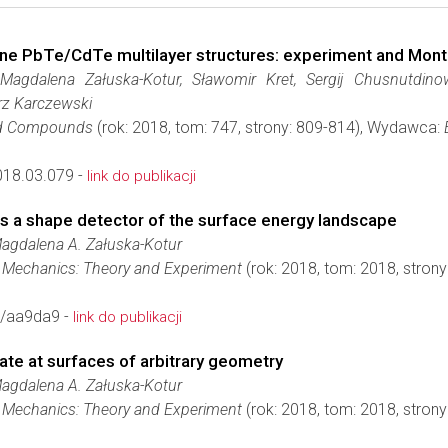
line PbTe/CdTe multilayer structures: experiment and Mont
Magdalena Załuska-Kotur, Sławomir Kret, Sergij Chusnutdinow
z Karczewski
and Compounds
(rok: 2018, tom: 747, strony: 809-814), Wydawca:
018.03.079 -
link do publikacji
 as a shape detector of the surface energy landscape
agdalena A. Załuska-Kotur
al Mechanics: Theory and Experiment
(rok: 2018, tom: 2018, stro
/aa9da9 -
link do publikacji
ate at surfaces of arbitrary geometry
agdalena A. Załuska-Kotur
al Mechanics: Theory and Experiment
(rok: 2018, tom: 2018, stro