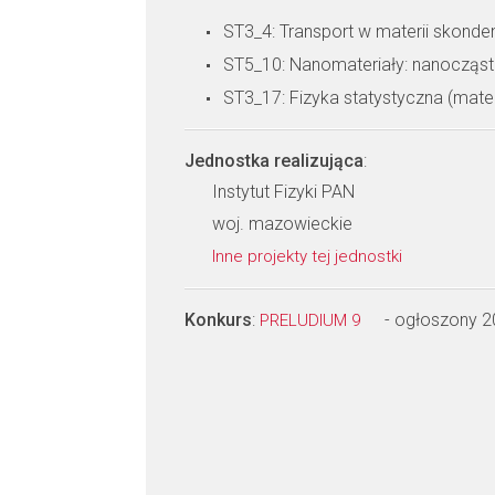
ST3_4: Transport w materii skond
ST5_10: Nanomateriały: nanocząstk
ST3_17: Fizyka statystyczna (mate
Jednostka realizująca
:
Instytut Fizyki PAN
woj. mazowieckie
Inne projekty tej jednostki
Konkurs
:
- ogłoszony 
PRELUDIUM 9