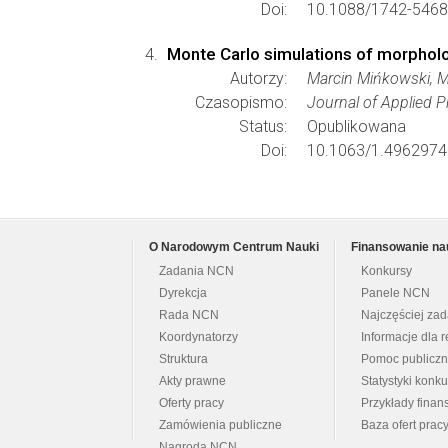
Doi:
10.1088/1742-5468
Monte Carlo simulations of morpholo
Autorzy:
Marcin Mińkowski, M
Czasopismo:
Journal of Applied P
Status:
Opublikowana
Doi:
10.1063/1.4962974
O Narodowym Centrum Nauki
Finansowanie na
Zadania NCN
Konkursy
Dyrekcja
Panele NCN
Rada NCN
Najczęściej za
Koordynatorzy
Informacje dla r
Struktura
Pomoc publicz
Akty prawne
Statystyki konk
Oferty pracy
Przykłady fina
Zamówienia publiczne
Baza ofert prac
Nagroda NCN