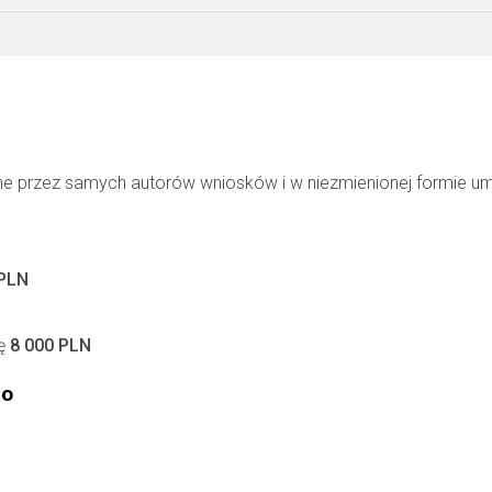
ne przez samych autorów wniosków i w niezmienionej formie u
 PLN
tę
8 000 PLN
go