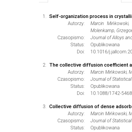
Self-organization process in crystal
Autorzy:
Marcin Mińkowski, 
Molenkamp, Grzegor
Czasopismo:
Journal of Alloys 
Status:
Opublikowana
Doi:
10.1016/j.jallcom.2
The collective diffusion coefficient
Autorzy:
Marcin Mińkowski, M
Czasopismo:
Journal of Statistic
Status:
Opublikowana
Doi:
10.1088/1742-5468
Collective diffusion of dense adsorb
Autorzy:
Marcin Mińkowski, M
Czasopismo:
Journal of Statistic
Status:
Opublikowana