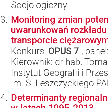
Socjologiczny
Monitoring zmian pote
uwarunkowań rozkładu 
transporcie ciężarowym
Konkurs:
OPUS 7
, panel
Kierownik: dr hab. Tom
Instytut Geografii i Pr
im. S. Leszczyckiego P
Determinanty regionaln
w latach 1995-2013