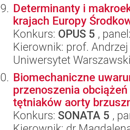
Determinanty i makroek
krajach Europy Środko
Konkurs:
OPUS 5
, panel
Kierownik: prof. Andrzej 
Uniwersytet Warszawsk
Biomechaniczne uwaru
przenoszenia obciążeń
tętniaków aorty brzusz
Konkurs:
SONATA 5
, pa
Kierownik: dr Magdalena