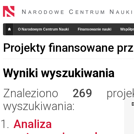
O Narodowym Centrum Nauki
Finansowanie nauki
Współpr
Projekty finansowane pr
Wyniki wyszukiwania
Znaleziono
269
projek
wyszukiwania:
D
Analiza