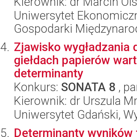
Kierownik: dr Marcin Ol
Uniwersytet Ekonomiczn
Gospodarki Międzynaro
Zjawisko wygładzania
giełdach papierów war
determinanty
Konkurs:
SONATA 8
, pa
Kierownik: dr Urszula M
Uniwersytet Gdański, W
Determinanty wyników 