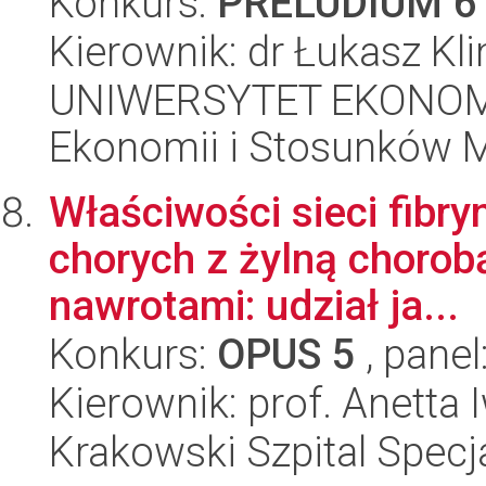
Konkurs:
PRELUDIUM 6
Kierownik: dr Łukasz Kl
UNIWERSYTET EKONOMI
Ekonomii i Stosunków 
Właściwości sieci fibry
chorych z żylną chorob
nawrotami: udział ja...
Konkurs:
OPUS 5
, panel
Kierownik: prof. Anetta
Krakowski Szpital Specja