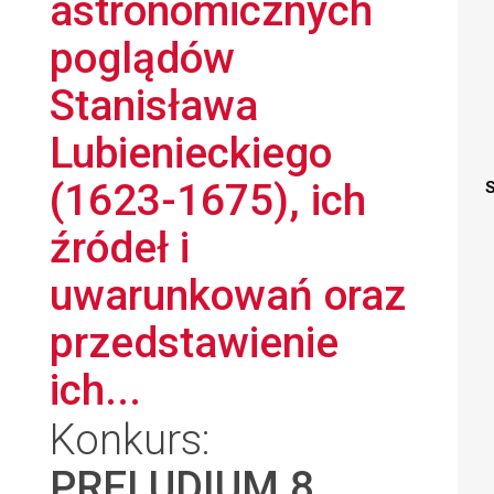
astronomicznych
poglądów
Stanisława
Lubienieckiego
(1623-1675), ich
S
źródeł i
uwarunkowań oraz
przedstawienie
ich...
Konkurs:
PRELUDIUM 8
,