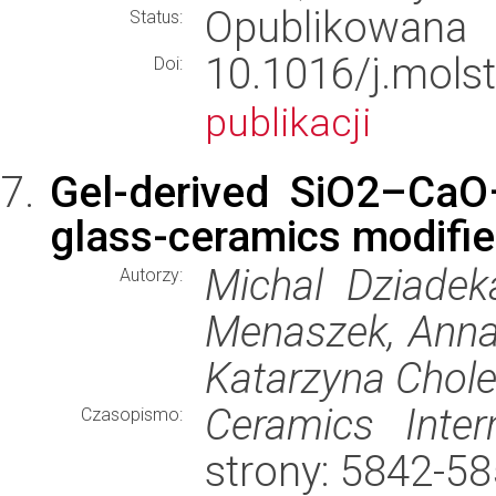
Opublikowana
Status:
10.1016/j.mol
Doi:
publikacji
Gel-derived SiO2–CaO
glass-ceramics modifie
Michal Dziadeka
Autorzy:
Menaszek, Anna
Katarzyna Chol
Ceramics Intern
Czasopismo:
strony: 5842-5