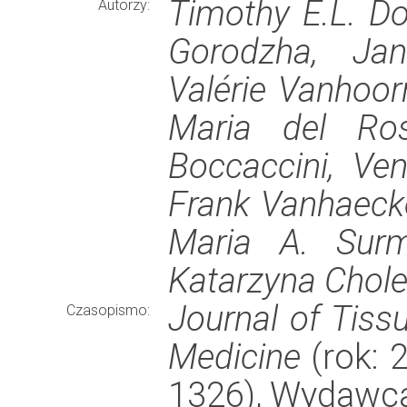
Timothy E.L. Do
Autorzy:
Gorodzha, Jan
Valérie Vanhoorn
Maria del Ros
Boccaccini, Ve
Frank Vanhaeck
Maria A. Sur
Katarzyna Chole
Journal of Tiss
Czasopismo:
Medicine
(rok: 
1326), Wydawc