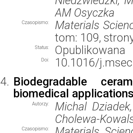
Niedźwiedzki, M
AM Osyczka
Materials Scien
Czasopismo:
tom: 109, stro
Opublikowana
Status:
10.1016/j.msec
Doi:
Biodegradable ceram
biomedical applications
Michal Dziadek
Autorzy:
Cholewa-Kowal
Materials Scien
Czasopismo: