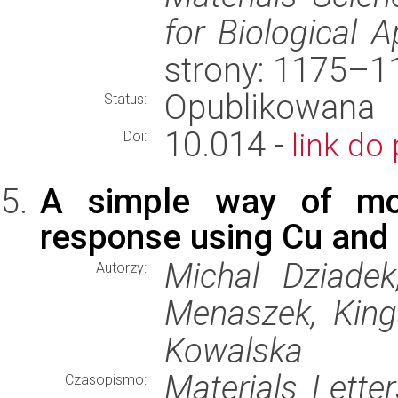
for Biological A
strony: 1175–1
Opublikowana
Status:
10.014 -
link do 
Doi:
A simple way of modu
response using Cu and 
Michal Dziadek
Autorzy:
Menaszek, King
Kowalska
Materials Letter
Czasopismo: