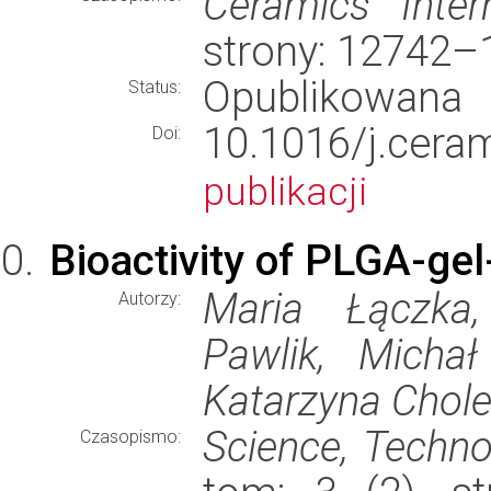
Ceramics Intern
strony: 12742
Opublikowana
Status:
10.1016/j.cer
Doi:
publikacji
Bioactivity of PLGA-ge
Maria Łączka,
Autorzy:
Pawlik, Michał
Katarzyna Chol
Science, Techno
Czasopismo: