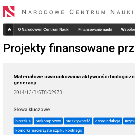
O Narodowym Centrum Nauki
Finansowanie nauki
Współpr
Projekty finansowane pr
Materiałowe uwarunkowania aktywności biologiczn
generacji
2014/13/B/ST8/02973
Słowa kluczowe
:
bioszkła
biokompozyty
bioaktywność
osteoindukcja
inżyn
komórki macierzyste szpiku kostnego