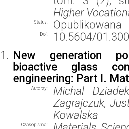
tom: 3 (2), s
Higher Vocation
Opublikowana
Status:
10.5604/01.300
Doi:
New generation poly(
bioactive glass co
engineering: Part I. Mat
Michal Dziadek
Autorzy:
Zagrajczuk, Jus
Kowalska
Materials Scien
Czasopismo: