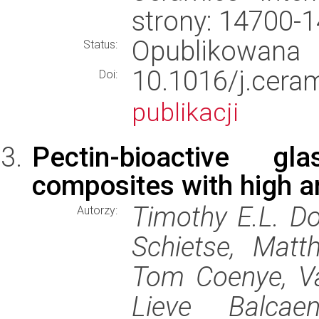
strony: 14700-
Opublikowana
Status:
10.1016/j.cer
Doi:
publikacji
Pectin-bioactive gla
composites with high ant
Timothy E.L. Do
Autorzy:
Schietse, Matt
Tom Coenye, Val
Lieve Balcae