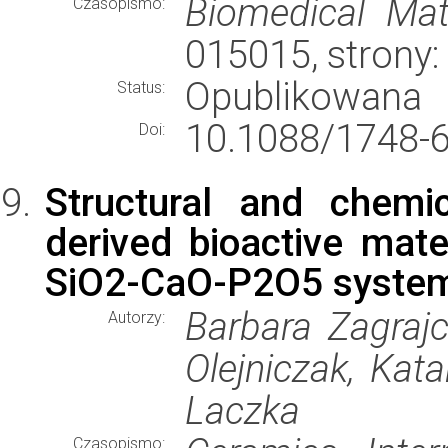
Biomedical Mat
Czasopismo:
015015, strony
Opublikowana
Status:
10.1088/1748-
Doi:
Structural and chemic
derived bioactive mat
SiO2-CaO-P2O5 syste
Barbara Zagrajc
Autorzy:
Olejniczak, Kat
Laczka
Czasopismo: