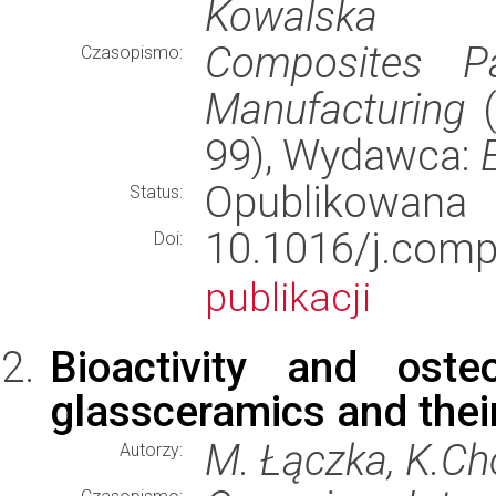
Kowalska
Composites P
Czasopismo:
Manufacturing
(
99), Wydawca:
Opublikowana
Status:
10.1016/j.com
Doi:
publikacji
Bioactivity and oste
glassceramics and thei
M. Łączka, K.C
Autorzy: