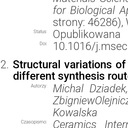
for Biological A
strony: 46286)
Opublikowana
Status:
10.1016/j.msec
Doi:
Structural variations o
different synthesis rou
Michal Dziadek,
Autorzy:
ZbigniewOlej
Kowalska
Ceramics Intern
Czasopismo: