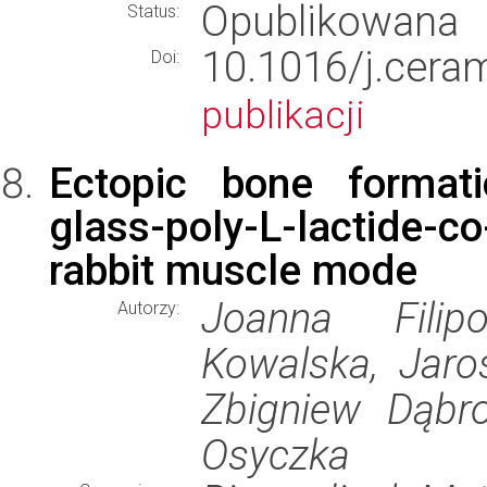
Opublikowana
Status:
10.1016/j.cer
Doi:
publikacji
Ectopic bone formati
glass-poly-L-lactide-
rabbit muscle mode
Joanna Filip
Autorzy:
Kowalska, Jaro
Zbigniew Dąbr
Osyczka