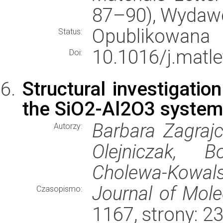
87–90), Wydaw
Opublikowana
Status:
10.1016/j.matle
Doi:
Structural investigatio
the SiO2-Al2O3 system
Barbara Zagrajc
Autorzy:
Olejniczak, B
Cholewa-Kowals
Journal of Mole
Czasopismo:
1167, strony: 2