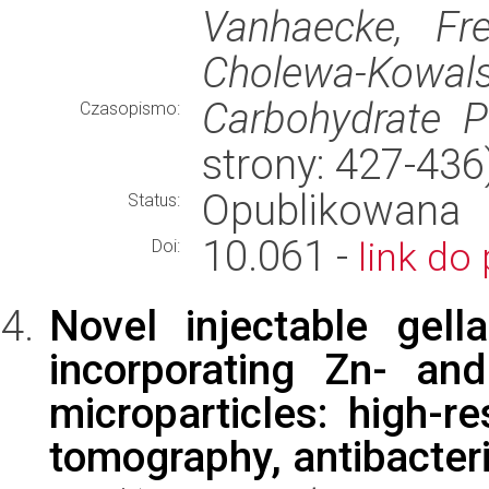
Vanhaecke, Fr
Cholewa-Kowalsk
Carbohydrate P
Czasopismo:
strony: 427-43
Opublikowana
Status:
10.061 -
link do 
Doi:
Novel injectable gel
incorporating Zn- and
microparticles: high-r
tomography, antibacteria