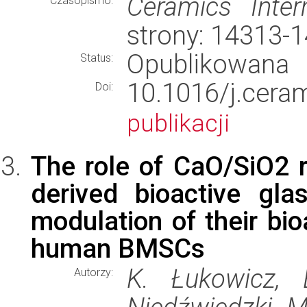
Ceramics Intern
Czasopismo:
strony: 14313-
Opublikowana
Status:
10.1016/j.cer
Doi:
publikacji
The role of CaO/SiO2 r
derived bioactive gl
modulation of their bio
human BMSCs
K. Łukowicz, 
Autorzy: