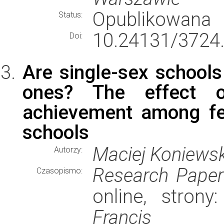
Opublikowana
Status:
10.24131/3724
Doi:
Are single-sex schools
ones? The effect o
achievement among fe
schools
Maciej Koniewsk
Autorzy:
Research Paper
Czasopismo:
online, stron
Francis