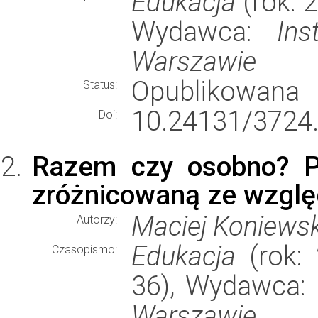
Edukacja
(rok: 2
Wydawca:
In
Warszawie
Opublikowana
Status:
10.24131/3724
Doi:
Razem czy osobno? P
zróżnicowaną ze wzglę
Maciej Koniewsk
Autorzy:
Edukacja
(rok: 
Czasopismo:
36), Wydawca:
Warszawie