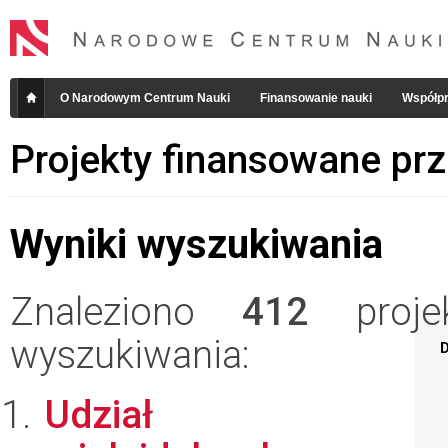
O Narodowym Centrum Nauki
Finansowanie nauki
Współpr
Projekty finansowane pr
Wyniki wyszukiwania
Znaleziono
412
projek
wyszukiwania:
D
Udział