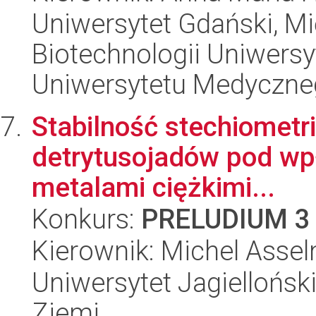
Uniwersytet Gdański, M
Biotechnologii Uniwers
Uniwersytetu Medyczn
Stabilność stechiometri
detrytusojadów pod w
metalami ciężkimi...
Konkurs:
PRELUDIUM 3
Kierownik: Michel Asse
Uniwersytet Jagielloński
Ziemi