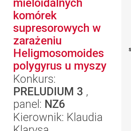
mieloidalnych
komórek
supresorowych w
zarażeniu
Heligmosomoides
S
polygyrus u myszy
Konkurs:
PRELUDIUM 3
,
panel:
NZ6
Kierownik: Klaudia
Klarysa