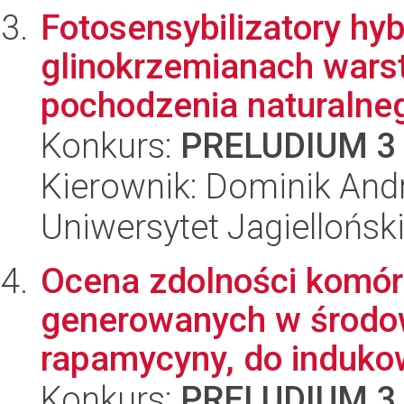
Fotosensybilizatory hy
glinokrzemianach wars
pochodzenia naturalne
Konkurs:
PRELUDIUM 3
Kierownik: Dominik And
Uniwersytet Jagiellońsk
Ocena zdolności komór
generowanych w środow
rapamycyny, do indukow
Konkurs:
PRELUDIUM 3