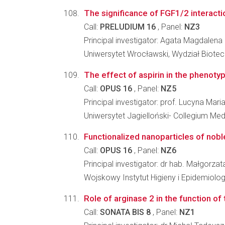
The significance of FGF1/2 interaction
Call:
PRELUDIUM 16
, Panel:
NZ3
Principal investigator: Agata Magdalen
Uniwersytet Wrocławski, Wydział Biotec
The effect of aspirin in the phenoty
Call:
OPUS 16
, Panel:
NZ5
Principal investigator: prof. Lucyna Mari
Uniwersytet Jagielloński- Collegium Me
Functionalized nanoparticles of nob
Call:
OPUS 16
, Panel:
NZ6
Principal investigator: dr hab. Małgorz
Wojskowy Instytut Higieny i Epidemiolo
Role of arginase 2 in the function of
Call:
SONATA BIS 8
, Panel:
NZ1