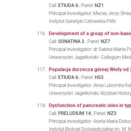
Call:
ETIUDA 6
, Panel:
NZ1
Principal investigator: Maciej Jerzy Śmia
Instytut Genetyki Człowieka PAN
Development of a group of non-basic 
Call:
SONATINA 2
, Panel:
NZ7
Principal investigator: dr Sabina Marta
Uniwersytet Jagielloński- Collegium M
Populacja dorzecza górnej Wisły od 2
Call:
ETIUDA 6
, Panel:
HS3
Principal investigator: Anna Lubomira Ku
Uniwersytet Jagielloński, Wydział Histo
Dysfunction of pancreatic isles in t
Call:
PRELUDIUM 14
, Panel:
NZ3
Principal investigator: Aneta Maria Dobo
Instytut Biologii Doświadczalnej im. M.