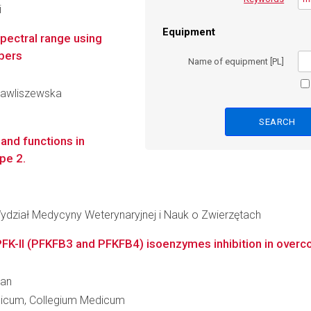
i
Equipment
spectral range using
bers
Name of equipment [PL]
 Pawliszewska
 and functions in
pe 2.
ydział Medycyny Weterynaryjnej i Nauk o Zwierzętach
PFK-II (PFKFB3 and PFKFB4) isoenzymes inhibition in overco
jan
edicum, Collegium Medicum