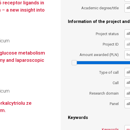
 receptor ligands in
al
Academic degree/title
 – a new insight into
Information of the project and 
p
al
Project status
dicum
Project ID
 glucose metabolism
Amount awarded (PLN)
my and laparoscopic
al
Type of call
al
Call
dicum
al
Research domain
kalcytriolu ze
al
Panel
ym.
Keywords
Keywords