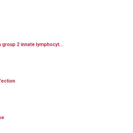
 group 2 innate lymphocyt...
fection
se