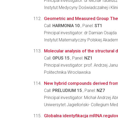
Principal investigator: dr Michał Tadeu
Instytut Medycyny Doświadczalnej i Kl
Geometric and Measured Group The
Call:
HARMONIA 10
, Panel:
ST1
Principal investigator: dr Damian Osajda
Instytut Matematyczny Polskiej Akadem
Molecular analysis of the structural 
Call:
OPUS 15
, Panel:
NZ1
Principal investigator: prof. Andrzej Jan
Politechnika Wrocławska
New hybrid compounds derived from 2-
Call:
PRELUDIUM 15
, Panel:
NZ7
Principal investigator: Michał Andrzej A
Uniwersytet Jagielloński- Collegium M
Globalna identyfikacja mRNA regulo