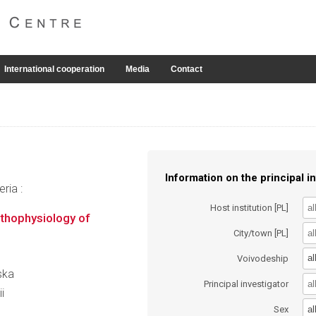
International cooperation
Media
Contact
Information on the principal in
ria :
Host institution [PL]
athophysiology of
City/town [PL]
al
Voivodeship
ska
Principal investigator
i
al
Sex