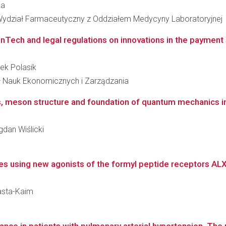
ka
Wydział Farmaceutyczny z Oddziałem Medycyny Laboratoryjnej
Tech and legal regulations on innovations in the payment s
rek Polasik
ał Nauk Ekonomicznych i Zarządzania
s, meson structure and foundation of quantum mechanics 
gdan Wiślicki
s using new agonists of the formyl peptide receptors ALX/
Basta-Kaim