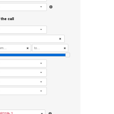
l
the call
l
l
l
l
l