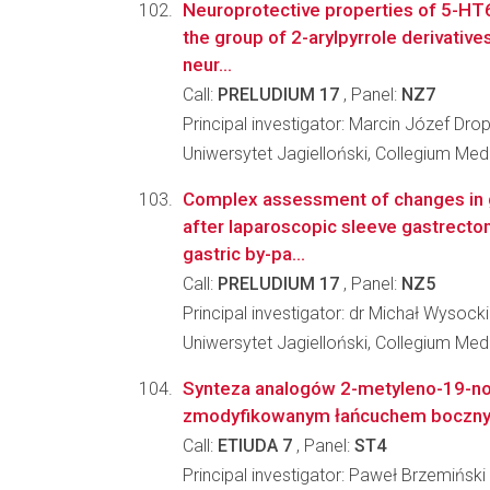
Neuroprotective properties of 5-HT6
the group of 2-arylpyrrole derivatives
neur...
Call:
PRELUDIUM 17
, Panel:
NZ7
Principal investigator: Marcin Józef Dro
Uniwersytet Jagielloński, Collegium Me
Complex assessment of changes in
after laparoscopic sleeve gastrecto
gastric by-pa...
Call:
PRELUDIUM 17
, Panel:
NZ5
Principal investigator: dr Michał Wysocki
Uniwersytet Jagielloński, Collegium Me
Synteza analogów 2-metyleno-19-nor
zmodyfikowanym łańcuchem boczn
Call:
ETIUDA 7
, Panel:
ST4
Principal investigator: Paweł Brzemiński