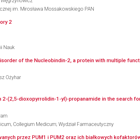
sz Węgrzynowicz
inicznej im. Mirosława Mossakowskiego PAN
ory 2
ii Nauk
disorder of the Nucleobindin-2, a protein with multiple func
usz Ożyhar
(2,5-dioxopyrrolidin-1-yl)-propanamide in the search for 
bram
edicum, Collegium Medicum; Wydział Farmaceutyczny
wanych przez PUM1 i PUM2 oraz ich białkowych kofaktorów,