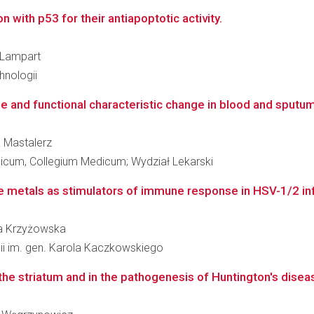
 with p53 for their antiapoptotic activity.
a Lampart
hnologii
pe and functional characteristic change in blood and sputum
a Mastalerz
dicum, Collegium Medicum; Wydział Lekarski
le metals as stimulators of immune response in HSV-1/2 in
ata Krzyżowska
gii im. gen. Karola Kaczkowskiego
 the striatum and in the pathogenesis of Huntington's disea