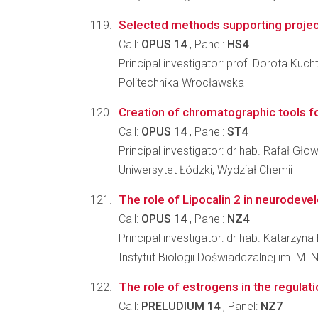
Selected methods supporting project
Call:
OPUS 14
, Panel:
HS4
Principal investigator: prof. Dorota Kuch
Politechnika Wrocławska
Creation of chromatographic tools fo
Call:
OPUS 14
, Panel:
ST4
Principal investigator: dr hab. Rafał Gło
Uniwersytet Łódzki, Wydział Chemii
The role of Lipocalin 2 in neurodev
Call:
OPUS 14
, Panel:
NZ4
Principal investigator: dr hab. Katarzyn
Instytut Biologii Doświadczalnej im. M.
The role of estrogens in the regul
Call:
PRELUDIUM 14
, Panel:
NZ7