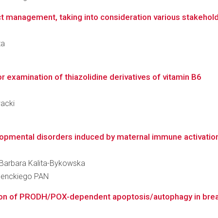
 management, taking into consideration various stakeholde
ta
r examination of thiazolidine derivatives of vitamin B6
wacki
elopmental disorders induced by maternal immune activatio
a Barbara Kalita-Bykowska
 Nenckiego PAN
ation of PRODH/POX-dependent apoptosis/autophagy in brea