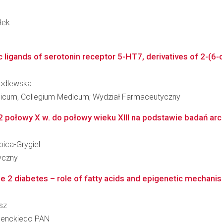
łek
ligands of serotonin receptor 5-HT7, derivatives of 2-(6-o
 Podlewska
edicum, Collegium Medicum; Wydział Farmaceutyczny
 połowy X w. do połowy wieku XIII na podstawie badań arch
bica-Grygiel
ryczny
ype 2 diabetes – role of fatty acids and epigenetic mechani
sz
 Nenckiego PAN