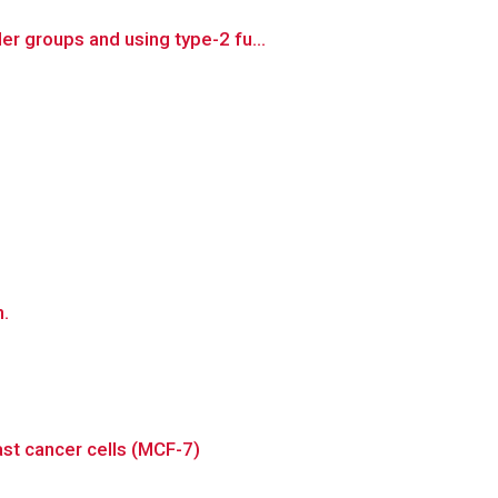
r groups and using type-2 fu...
n.
st cancer cells (MCF-7)