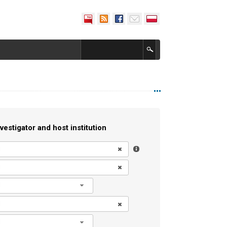
vestigator and host institution
l
l