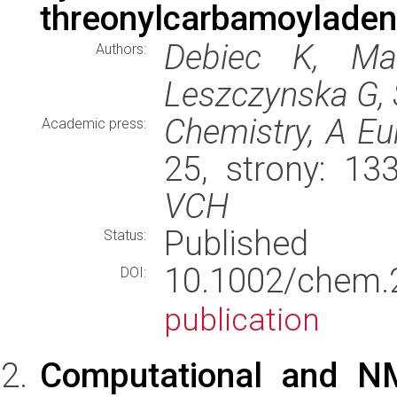
threonylcarbamoyladen
Debiec K, Ma
Authors:
Leszczynska G,
Chemistry, A Eu
Academic press:
25, strony: 1
VCH
Published
Status:
10.1002/che
DOI:
publication
Computational and N