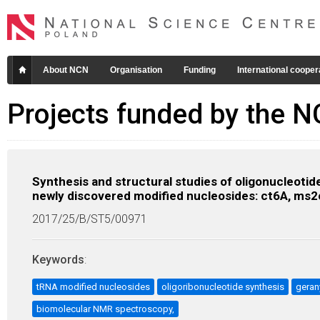
About NCN
Organisation
Funding
International cooper
Projects funded by the 
Synthesis and structural studies of oligonucleot
newly discovered modified nucleosides: ct6A, ms
2017/25/B/ST5/00971
Keywords
:
tRNA modified nucleosides
oligoribonucleotide synthesis
geran
biomolecular NMR spectroscopy,