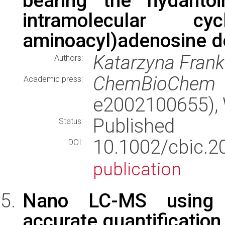
bearing the hydanto
intramolecular c
aminoacyl)adenosine de
Katarzyna Frank
Authors:
ChemBioChem
Academic press:
e2002100655),
Published
Status:
10.1002/cbi
DOI:
publication
Nano LC-MS using c
accurate quantification