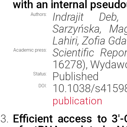
with an internal pseudo
Indrajit Deb
Authors:
Sarzyńska, Ma
Lahiri, Zofia Gd
Scientific Repo
Academic press:
16278), Wydaw
Published
Status:
10.1038/s415
DOI:
publication
Efficient access to 3'