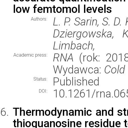
low femtomol levels
L. P. Sarin, S. D.
Authors:
Dziergowska, K
Limbach,
RNA
(rok: 2018
Academic press:
Wydawca:
Cold
Published
Status:
10.1261/rna.06
DOI:
Thermodynamic and stru
thioguanosine residue t