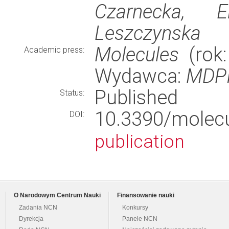
Czarnecka, E
Leszczynska
Molecules
(rok:
Academic press:
Wydawca:
MDP
Published
Status:
10.3390/mole
DOI:
publication
O Narodowym Centrum Nauki
Finansowanie nauki
Zadania NCN
Konkursy
Dyrekcja
Panele NCN