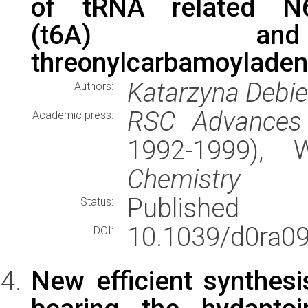
of tRNA related N6-
(t6A) and 2
threonylcarbamoyladen
Katarzyna Debie
Authors:
RSC Advances
Academic press:
1992-1999),
Chemistry
Published
Status:
10.1039/d0ra0
DOI:
New efficient synthes