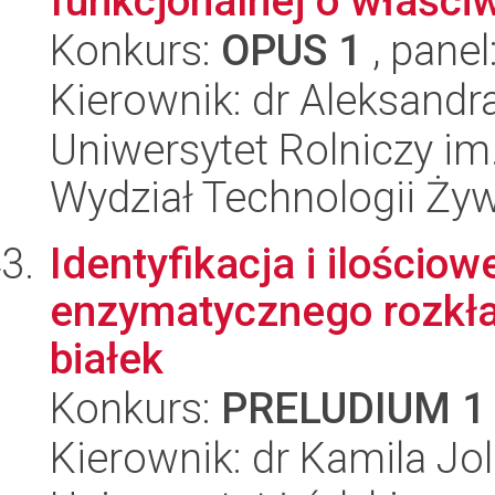
funkcjonalnej o właściw
Konkurs:
OPUS 1
, panel
Kierownik: dr Aleksand
Uniwersytet Rolniczy im
Wydział Technologii Ży
Identyfikacja i ilości
enzymatycznego rozkł
białek
Konkurs:
PRELUDIUM 1
Kierownik: dr Kamila J