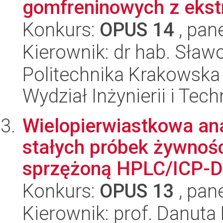
gomfreninowych z ekstr
Konkurs:
OPUS 14
, pan
Kierownik: dr hab. Sła
Politechnika Krakowska 
Wydział Inżynierii i Tec
Wielopierwiastkowa ana
stałych próbek żywnoś
sprzężoną HPLC/ICP-D
Konkurs:
OPUS 13
, pan
Kierownik: prof. Danuta