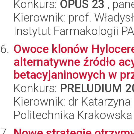
Konkurs:
OPUS 23
, pan
Kierownik: prof. Władys
Instytut Farmakologii P
Owoce klonów Hylocere
alternatywne źródło a
betacyjaninowych w pr
Konkurs:
PRELUDIUM 2
Kierownik: dr Katarzyna
Politechnika Krakowska
Nowe strategie otrzym