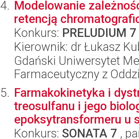
Modelowanie zależności
retencją chromatograf
Konkurs:
PRELUDIUM 7
Kierownik: dr Łukasz Ku
Gdański Uniwersytet Me
Farmaceutyczny z Oddzi
Farmakokinetyka i dys
treosulfanu i jego biol
epoksytransformeru u 
Konkurs:
SONATA 7
, pa