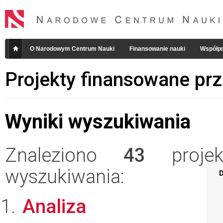
O Narodowym Centrum Nauki
Finansowanie nauki
Współpr
Projekty finansowane pr
Wyniki wyszukiwania
Znaleziono
43
projekt
wyszukiwania:
D
Analiza