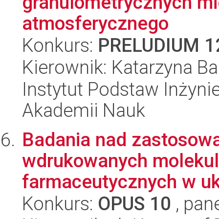
granulometrycznych mi
atmosferycznego
Konkurs:
PRELUDIUM 1
Kierownik: Katarzyna B
Instytut Podstaw Inżynie
Akademii Nauk
Badania nad zastosow
wdrukowanych molekular
farmaceutycznych w ukł
Konkurs:
OPUS 10
, pan