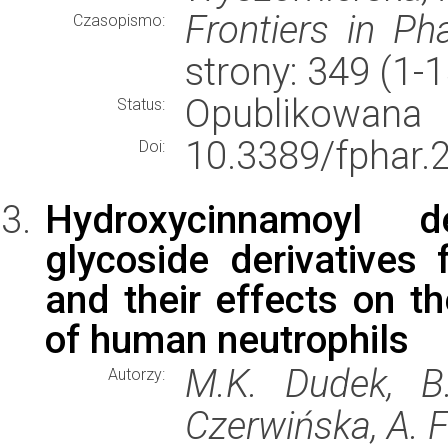
Frontiers in P
Czasopismo:
strony: 349 (1-
Opublikowana
Status:
10.3389/fphar.
Doi:
Hydroxycinnamoyl de
glycoside derivatives 
and their effects on t
of human neutrophils
M.K. Dudek, B
Autorzy:
Czerwińska, A. Fi