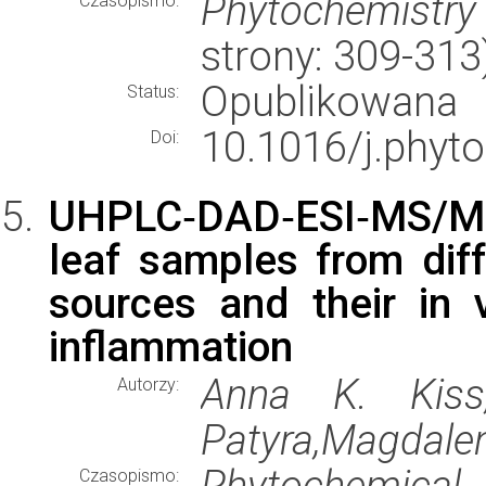
Phytochemistry
Czasopismo:
strony: 309-31
Opublikowana
Status:
10.1016/j.phyto
Doi:
UHPLC‐DAD‐ESI‐MS/MS 
leaf samples from dif
sources and their in 
inflammation
Anna K. Kiss,
Autorzy:
Patyra,Magdale
Phytochemical 
Czasopismo: