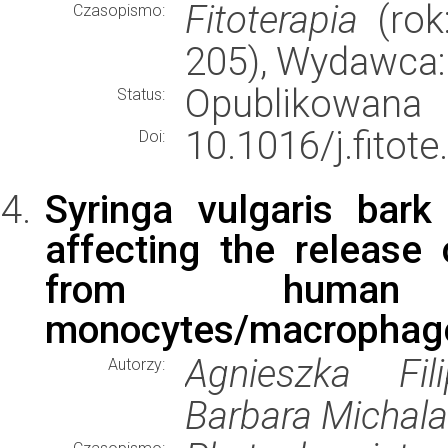
Fitoterapia
(rok:
Czasopismo:
205), Wydawca
Opublikowana
Status:
10.1016/j.fitot
Doi:
Syringa vulgaris bar
affecting the release
from human 
monocytes/macrophag
Agnieszka Fil
Autorzy:
Barbara Michala