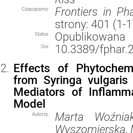
Frontiers in P
Czasopismo:
strony: 401 (1-
Opublikowana
Status:
10.3389/fphar.
Doi:
Effects of Phytochemi
from Syringa vulgaris
Mediators of Inflamm
Model
Marta Woźniak
Autorzy:
Wyszomierska, M