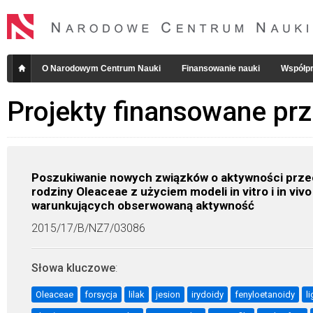
O Narodowym Centrum Nauki
Finansowanie nauki
Współpr
Projekty finansowane pr
Poszukiwanie nowych związków o aktywności przec
rodziny Oleaceae z użyciem modeli in vitro i in 
warunkujących obserwowaną aktywność
2015/17/B/NZ7/03086
Słowa kluczowe
:
Oleaceae
forsycja
lilak
jesion
irydoidy
fenyloetanoidy
l