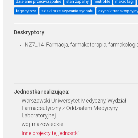
działanie przeciwzapalne
stan zapalny
neutrofile
makrofagi
fagocytoza
szlaki przelazywania sygnału
czynnik transkrypcyjn
Deskryptory
:
NZ7_14: Farmacja, farmakoterapia, farmakologi
Jednostka realizująca
:
Warszawski Uniwersytet Medyczny, Wydział
Farmaceutyczny z Oddziałem Medycyny
Laboratoryjnej
woj. mazowieckie
Inne projekty tej jednostki