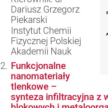
Dariusz Grzegorz
Piekarski
Instytut Chemii
A
Fizycznej Polskiej
Akademii Nauk
Funkcjonalne
nanomateriały
tlenkowe –
synteza infiltracyjna 
blokowych i metaloorga