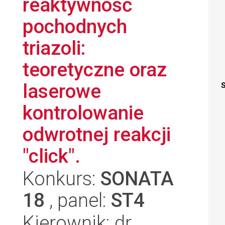
reaktywność
pochodnych
triazoli:
teoretyczne oraz
laserowe
S
kontrolowanie
odwrotnej reakcji
"click".
Konkurs:
SONATA
18
, panel:
ST4
Kierownik: dr