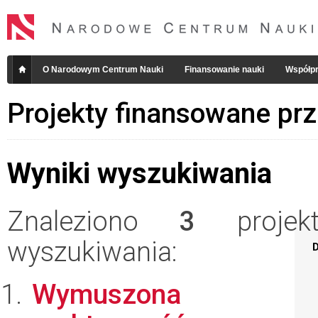
O Narodowym Centrum Nauki
Finansowanie nauki
Współpr
Projekty finansowane pr
Wyniki wyszukiwania
Znaleziono
3
projekt
wyszukiwania:
D
Wymuszona