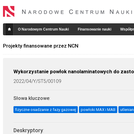
O Narodowym Centrum Nauki
Finansowanie nauki
Współpr
Projekty finansowane przez NCN
Wykorzystanie powłok nanolaminatowych do zasto
2022/04/Y/ST5/00109
Słowa kluczowe
:
fizyczne osadzanie z fazy gazowej
powłoki MAX i MAB
utlenian
Deskryptory
: