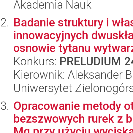
Akademia Nauk
Badanie struktury i wł
innowacyjnych dwuskła
osnowie tytanu wytwarz
Konkurs:
PRELUDIUM 2
Kierownik: Aleksander 
Uniwersytet Zielonogórs
Opracowanie metody o
bezszwowych rurek z b
Mg przy użyciu wyciska