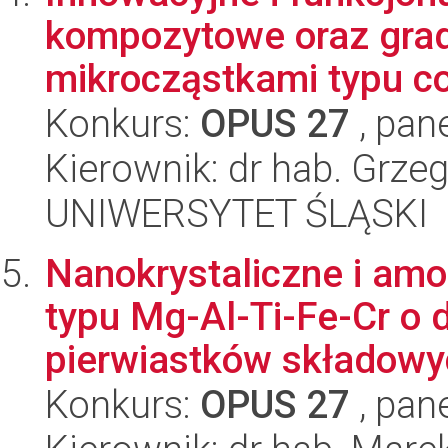
kompozytowe oraz grad
mikrocząstkami typu cor
Konkurs:
OPUS 27
, pan
Kierownik: dr hab. Grze
UNIWERSYTET ŚLĄSKI
Nanokrystaliczne i amo
typu Mg-Al-Ti-Fe-Cr o
pierwiastków składowyc
Konkurs:
OPUS 27
, pan