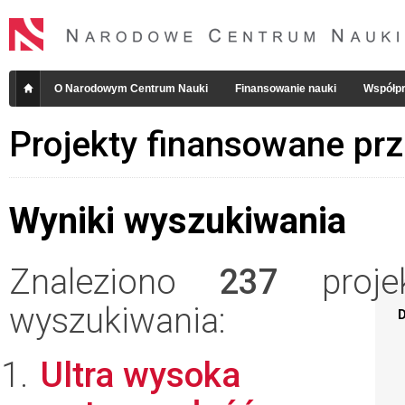
O Narodowym Centrum Nauki
Finansowanie nauki
Współpr
Projekty finansowane pr
Wyniki wyszukiwania
Znaleziono
237
projek
wyszukiwania:
D
Ultra wysoka