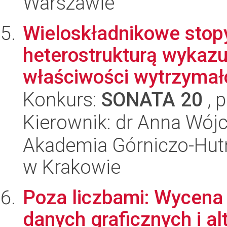
Warszawie
Wieloskładnikowe stopy
heterostrukturą wykazu
właściwości wytrzymało
Konkurs:
SONATA 20
, 
Kierownik: dr Anna Wójc
Akademia Górniczo-Hutn
w Krakowie
Poza liczbami: Wycena
danych graficznych i a