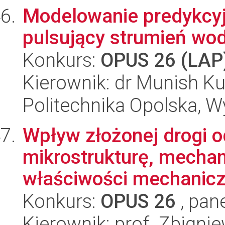
Modelowanie predykcyjn
pulsujący strumień wo
Konkurs:
OPUS 26 (LAP
Kierownik: dr Munish K
Politechnika Opolska, 
Wpływ złożonej drogi o
mikrostrukturę, mechan
właściwości mechaniczn
Konkurs:
OPUS 26
, pan
Kierownik: prof. Zbigni