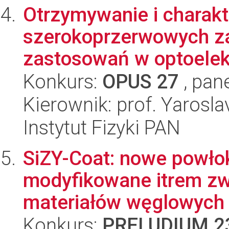
Otrzymywanie i charak
szerokoprzerwowych za
zastosowań w optoelek
Konkurs:
OPUS 27
, pan
Kierownik: prof. Yarosl
Instytut Fizyki PAN
SiZY-Coat: nowe powłok
modyfikowane itrem zw
materiałów węglowych n
Konkurs:
PRELUDIUM 2