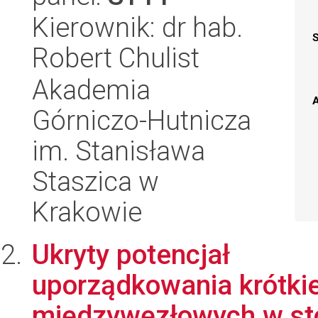
Kierownik: dr hab.
Robert Chulist
Akademia
A
Górniczo-Hutnicza
im. Stanisława
Staszica w
Krakowie
Ukryty potencjał
uporządkowania krótki
międzywęzłowych w sto