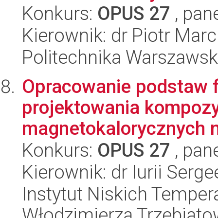
Konkurs:
OPUS 27
, pan
Kierownik: dr Piotr Marc
Politechnika Warszaws
Opracowanie podstaw fi
projektowania kompoz
magnetokalorycznych na
Konkurs:
OPUS 27
, pan
Kierownik: dr Iurii Serg
Instytut Niskich Tempera
Włodzimierza Trzebiat