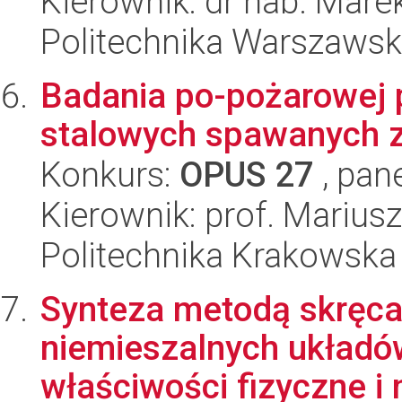
Kierownik: dr hab. Mare
Politechnika Warszaws
Badania po-pożarowej 
stalowych spawanych 
Konkurs:
OPUS 27
, pan
Kierownik: prof. Marius
Politechnika Krakowska
Synteza metodą skręca
niemieszalnych układó
właściwości fizyczne i 