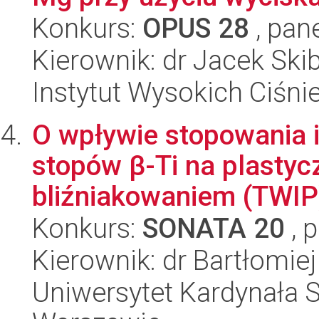
Konkurs:
OPUS 28
, pan
Kierownik: dr Jacek Ski
Instytut Wysokich Ciśni
O wpływie stopowania i
stopów β-Ti na plasty
bliźniakowaniem (TWIP) 
Konkurs:
SONATA 20
, 
Kierownik: dr Bartłomi
Uniwersytet Kardynała 