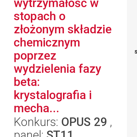
wytrzymałość w
stopach o
złożonym składzie
chemicznym
poprzez
S
wydzielenia fazy
beta:
krystalografia i
mecha...
Konkurs:
OPUS 29
,
panel:
ST11