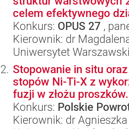
struktur warstwowych 2
celem efektywnego dzia
Konkurs:
OPUS 27
, pan
Kierownik: dr Magdalen
Uniwersytet Warszawsk
Stopowanie in situ oraz
stopów Ni-Ti-X z wyko
fuzji w złożu proszków.
Konkurs:
Polskie Powr
Kierownik: dr Agniesz