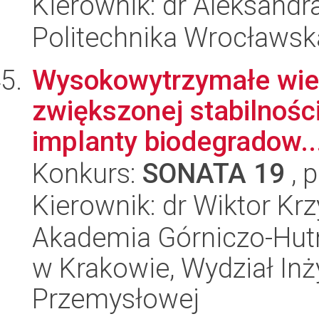
Kierownik: dr Aleksandr
Politechnika Wrocławsk
Wysokowytrzymałe wiel
zwiększonej stabilnośc
implanty biodegradow..
Konkurs:
SONATA 19
, 
Kierownik: dr Wiktor Kr
Akademia Górniczo-Hutn
w Krakowie, Wydział Inży
Przemysłowej