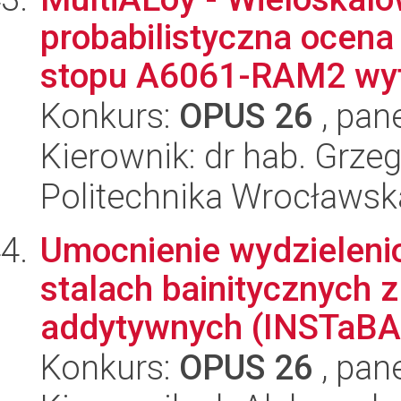
probabilistyczna ocen
stopu A6061-RAM2 wyt
Konkurs:
OPUS 26
, pan
Kierownik: dr hab. Grze
Politechnika Wrocławsk
Umocnienie wydzieleni
stalach bainitycznych 
addytywnych (INSTaBAI
Konkurs:
OPUS 26
, pan