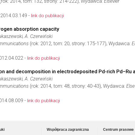
(rok: 2014, tom: 132, strony: 214-222), Wydawca:
Elsevier
.2014.03.149 -
link do publikacji
rogen absorption capacity
kaszewski, A. Czerwiński
ommunications
(rok: 2012, tom: 20, strony: 175-177), Wydawca:
E
012.04.022 -
link do publikacji
n and decomposition in electrodeposited Pd-rich Pd–Ru a
kaszewski, A. Czerwiński
ommunications
(rok: 2014, tom: 48, strony: 40-43), Wydawca:
Else
014.08.009 -
link do publikacji
uki
Współpraca zagraniczna
Centrum prasowe