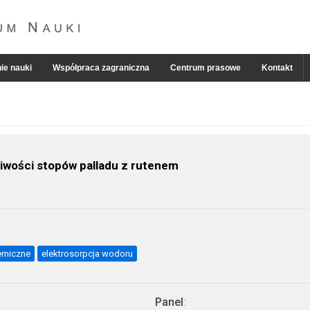
ie nauki
Współpraca zagraniczna
Centrum prasowe
Kontakt
iwości stopów palladu z rutenem
emiczne
elektrosorpcja wodoru
Panel
: