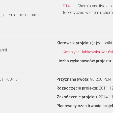
- Chemia analityczna 
ST4
teoretyczne w chemii, chem
za, chemia mikrostrumieni
Kierownik projektu
(z jednostki 
emii
Katarzyna Hubkowska-Kosiń
Liczba wykonawców projektu
:
2011-03-15
Przyznana kwota
: 96 200 PLN
Rozpoczęcie projektu
: 2011-1
Zakończenie projektu
: 2014-1
Planowany czas trwania proje