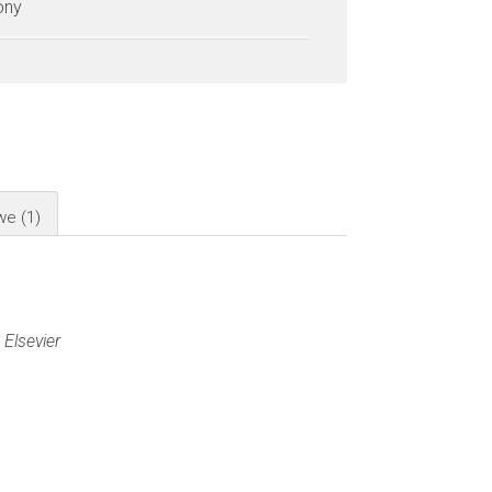
zony
owe
(1)
:
Elsevier