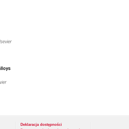
lsevier
lloys
vier
Deklaracja dostępności