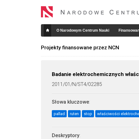
O Narodowym Centrum Nauki
Finansowan
Projekty finansowane przez NCN
Badanie elektrochemicznych właśc
2011/01/N/ST4/02285
Słowa kluczowe
:
pallad
ruten
stop
właściwości elektroch
Deskryptory
: