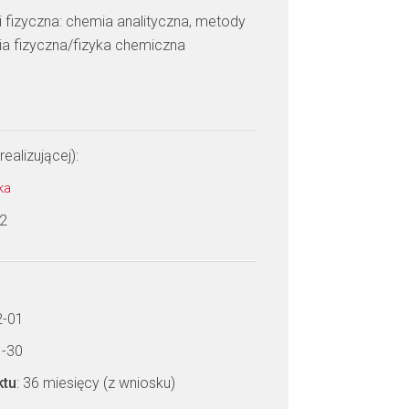
i fizyczna: chemia analityczna, metody
ia fizyczna/fizyka chemiczna
realizującej):
ska
 2
2-01
1-30
ktu
: 36 miesięcy (z wniosku)