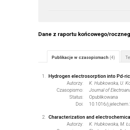
Dane z raportu końcowego/roczne
Publikacje w czasopismach
(4)
Te
Hydrogen electrosorption into Pd-ric
Autorzy:
K. Hubkowska, U. Ko
Czasopismo:
Journal of Electroan
Status:
Opublikowana
Doi:
10.1016/j.jelechem
Characterization and electrochemical
Autorzy:
K. Hubkowska, M. Łu