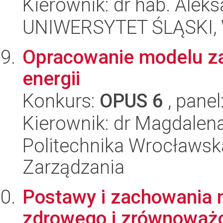
Kierownik: dr hab. Alek
UNIWERSYTET ŚLĄSKI, W
Opracowanie modelu z
energii
Konkurs:
OPUS 6
, panel
Kierownik: dr Magdalen
Politechnika Wrocławska
Zarządzania
Postawy i zachowania
zdrowego i zrównoważ