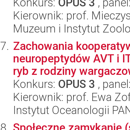
Konkurs:
OPUS 3
, panel
Kierownik: prof. Miecz
Muzeum i Instytut Zoolo
Zachowania kooperaty
neuropeptydów AVT i I
ryb z rodziny wargaczow
Konkurs:
OPUS 3
, panel
Kierownik: prof. Ewa Zo
Instytut Oceanologii PA
Społeczne zamykanie (s