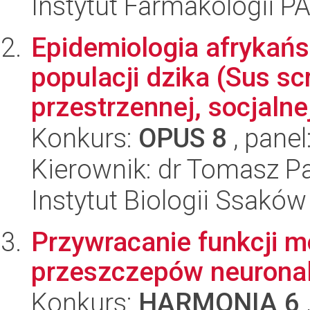
Instytut Farmakologii P
Epidemiologia afrykań
populacji dzika (Sus scr
przestrzennej, socjalnej 
Konkurs:
OPUS 8
, panel
Kierownik: dr Tomasz P
Instytut Biologii Ssakó
Przywracanie funkcji 
przeszczepów neurona
Konkurs:
HARMONIA 6