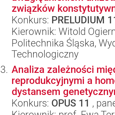
związków konstytutywn
Konkurs:
PRELUDIUM 1
Kierownik: Witold Ogie
Politechnika Śląska, Wy
Technologiczny
Analiza zależności mi
reprodukcyjnymi a hom
dystansem genetycznym
Konkurs:
OPUS 11
, pan
Kierownik: prof. Ewa Te