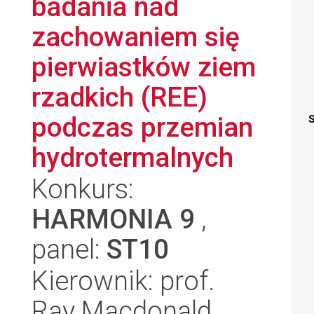
badania nad
zachowaniem się
pierwiastków ziem
rzadkich (REE)
podczas przemian
S
hydrotermalnych
Konkurs:
HARMONIA 9
,
panel:
ST10
Kierownik: prof.
Ray Macdonald