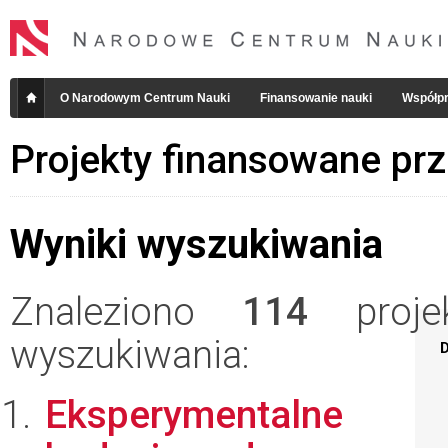
O Narodowym Centrum Nauki
Finansowanie nauki
Współpr
Projekty finansowane pr
Wyniki wyszukiwania
Znaleziono
114
projek
wyszukiwania:
D
Eksperymentalne