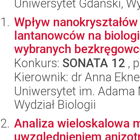
Uniwersytet Gdański, W
Wpływ nanokryształów
lantanowców na biologi
wybranych bezkręgowcó
Konkurs:
SONATA 12
, 
Kierownik: dr Anna Ekne
Uniwersytet im. Adama 
Wydział Biologii
Analiza wieloskalowa m
uwzględnieniem anizotr