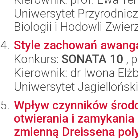
Uniwersytet Przyrodnic
Biologii i Hodowli Zwier
Style zachowań awang
Konkurs:
SONATA 10
, 
Kierownik: dr Iwona El
Uniwersytet Jagielloński
Wpływ czynników środ
otwierania i zamykania
zmienną Dreissena pol