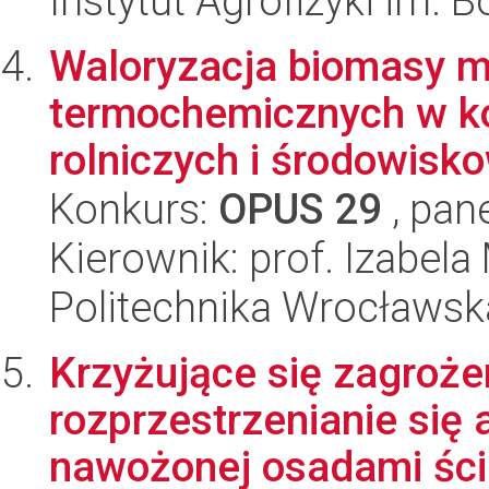
Instytut Agrofizyki im.
Waloryzacja biomasy m
termochemicznych w k
rolniczych i środowisk
Konkurs:
OPUS 29
, pan
Kierownik: prof. Izabel
Politechnika Wrocławsk
Krzyżujące się zagroż
rozprzestrzenianie się 
nawożonej osadami ści