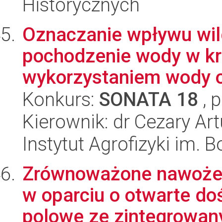
Historycznych
Oznaczanie wpływu wilg
pochodzenie wody w kr
wykorzystaniem wody o
Konkurs:
SONATA 18
, 
Kierownik: dr Cezary Ar
Instytut Agrofizyki im.
Zrównoważone nawożen
w oparciu o otwarte doś
polowe ze zintegrowany