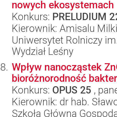
nowych ekosystemach l
Konkurs:
PRELUDIUM 2
Kierownik: Amisalu Milk
Uniwersytet Rolniczy im
Wydział Leśny
Wpływ nanocząstek ZnO
bioróżnorodność bakter
Konkurs:
OPUS 25
, pan
Kierownik: dr hab. Sław
Szkoła Główna Gospoda