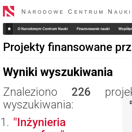
O Narodowym Centrum Nauki
Finansowanie nauki
Współpr
Projekty finansowane pr
Wyniki wyszukiwania
Znaleziono
226
projek
wyszukiwania:
D
"Inżynieria