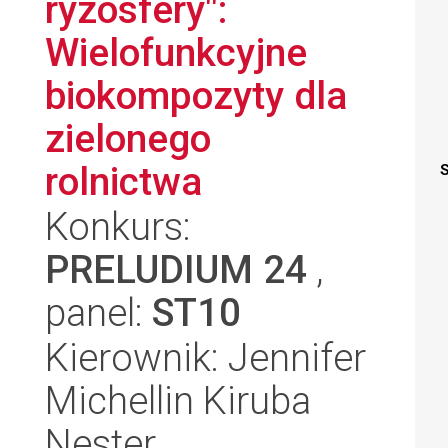
ryzosfery":
Wielofunkcyjne
biokompozyty dla
zielonego
rolnictwa
S
Konkurs:
PRELUDIUM 24
,
panel:
ST10
Kierownik: Jennifer
Michellin Kiruba
Nester