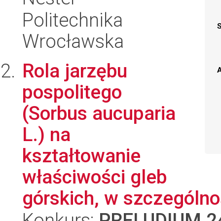
Politechnika
Wrocławska
Rola jarzębu
A
pospolitego
(Sorbus aucuparia
L.) na
kształtowanie
właściwości gleb
górskich, w szczególnoś
Konkurs:
PRELUDIUM 2