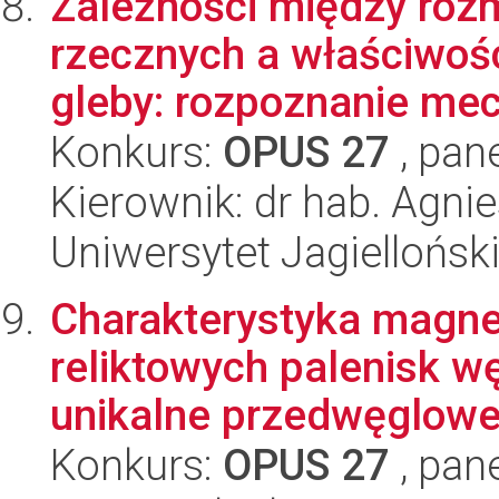
Zależności między rozm
rzecznych a właściwoś
gleby: rozpoznanie mec
Konkurs:
OPUS 27
, pan
Kierownik: dr hab. Agni
Uniwersytet Jagiellońsk
Charakterystyka magne
reliktowych palenisk w
unikalne przedwęglowe 
Konkurs:
OPUS 27
, pan