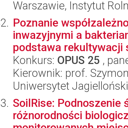
Warszawie, Instytut Rol
Poznanie współzależno
inwazyjnymi a bakteria
podstawa rekultywacji s
Konkurs:
OPUS 25
, pan
Kierownik: prof. Szymo
Uniwersytet Jagielloński
SoilRise: Podnoszenie
różnorodności biologicz
monitorowanych miejsc 