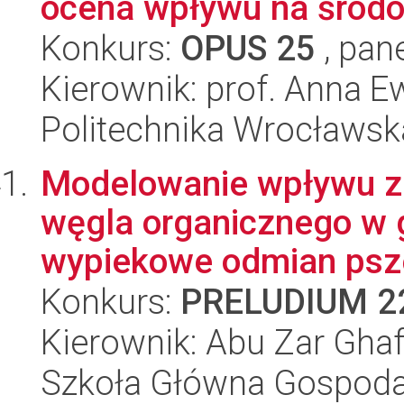
ocena wpływu na środo
Konkurs:
OPUS 25
, pan
Kierownik: prof. Anna 
Politechnika Wrocławsk
Modelowanie wpływu zm
węgla organicznego w g
wypiekowe odmian psze
Konkurs:
PRELUDIUM 2
Kierownik: Abu Zar Gha
Szkoła Główna Gospoda