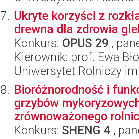
Ukryte korzyści z rozk
drewna dla zdrowia gle
Konkurs:
OPUS 29
, pan
Kierownik: prof. Ewa Bł
Uniwersytet Rolniczy im
Bioróżnorodność i funk
grzybów mykoryzowych:
zrównoważonego rolnic
Konkurs:
SHENG 4
, pan