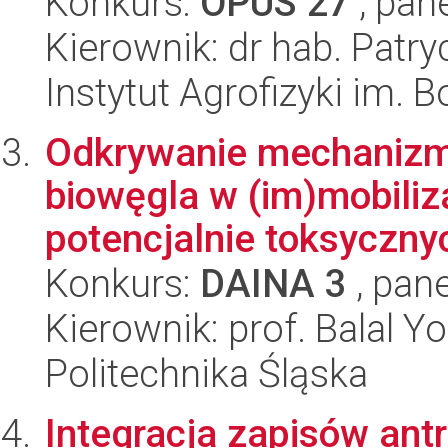
Konkurs:
OPUS 27
, pan
Kierownik: dr hab. Patry
Instytut Agrofizyki im.
Odkrywanie mechanizm
biowęgla w (im)mobiliza
potencjalnie toksycznyc
Konkurs:
DAINA 3
, pane
Kierownik: prof. Balal Y
Politechnika Śląska
Integracja zapisów ant