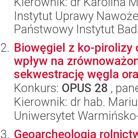
Kierownik: dr Karolina M
Instytut Uprawy Nawoże
Państwowy Instytut Ba
Biowęgiel z ko-piroliz
wpływ na zrównoważoną
sekwestrację węgla ora
Konkurs:
OPUS 28
, pan
Kierownik: dr hab. Mari
Uniwersytet Warmińsko-
Geoarcheologia rolnict