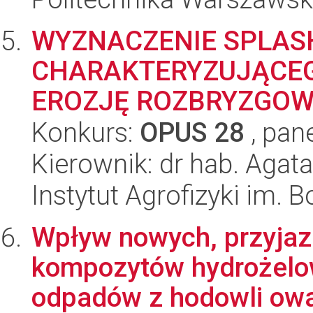
WYZNACZENIE SPLAS
CHARAKTERYZUJĄCEG
EROZJĘ ROZBRYZGO
Konkurs:
OPUS 28
, pan
Kierownik: dr hab. Agat
Instytut Agrofizyki im.
Wpływ nowych, przyjaz
kompozytów hydrożelo
odpadów z hodowli owa