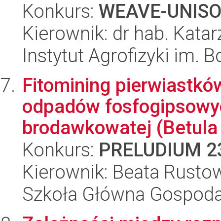
Konkurs:
WEAVE-UNIS
Kierownik: dr hab. Kata
Instytut Agrofizyki im.
Fitomining pierwiastkó
odpadów fosfogipsowy
brodawkowatej (Betula 
Konkurs:
PRELUDIUM 2
Kierownik: Beata Rusto
Szkoła Główna Gospoda