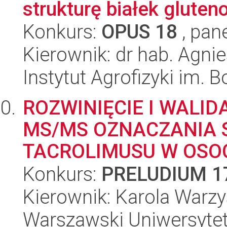
strukturę białek glute
Konkurs:
OPUS 18
, pan
Kierownik: dr hab. Agn
Instytut Agrofizyki im.
ROZWINIĘCIE I WALI
MS/MS OZNACZANIA 
TACROLIMUSU W OSOC
Konkurs:
PRELUDIUM 1
Kierownik: Karola Warz
Warszawski Uniwersyte