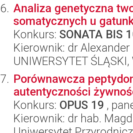
Analiza genetyczna tw
somatycznych u gatun
Konkurs:
SONATA BIS 1
Kierownik: dr Alexander
UNIWERSYTET ŚLĄSKI, W
Porównawcza peptydomi
autentyczności żywnoś
Konkurs:
OPUS 19
, pan
Kierownik: dr hab. Mag
Uniwersytet Przyrodnic