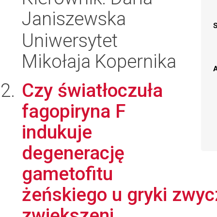
Janiszewska
Uniwersytet
Mikołaja Kopernika
A
Czy światłoczuła
fagopiryna F
indukuje
degenerację
gametofitu
żeńskiego u gryki zwyc
zwiększeni...