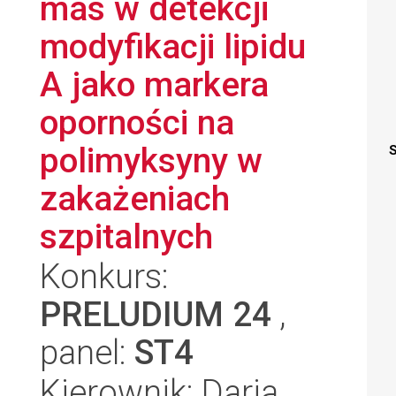
mas w detekcji
modyfikacji lipidu
A jako markera
oporności na
polimyksyny w
S
zakażeniach
szpitalnych
Konkurs:
PRELUDIUM 24
,
panel:
ST4
Kierownik: Daria