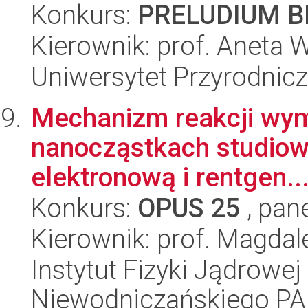
Konkurs:
PRELUDIUM BI
Kierownik: prof. Aneta 
Uniwersytet Przyrodnic
Mechanizm reakcji wym
nanocząstkach studiow
elektronową i rentgen..
Konkurs:
OPUS 25
, pan
Kierownik: prof. Magdal
Instytut Fizyki Jądrowej
Niewodniczańskiego P