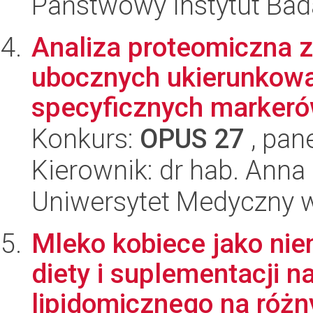
Państwowy Instytut Ba
Analiza proteomiczna 
ubocznych ukierunkowa
specyficznych markeró
Konkurs:
OPUS 27
, pan
Kierownik: dr hab. Anna
Uniwersytet Medyczny w
Mleko kobiece jako ni
diety i suplementacji n
lipidomicznego na różn