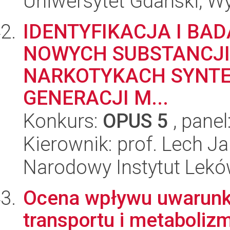
Uniwersytet Gdański, W
IDENTYFIKACJA I BA
NOWYCH SUBSTANCJ
NARKOTYKACH SYNTE
GENERACJI M...
Konkurs:
OPUS 5
, panel
Kierownik: prof. Lech J
Narodowy Instytut Lek
Ocena wpływu uwarun
transportu i metaboli