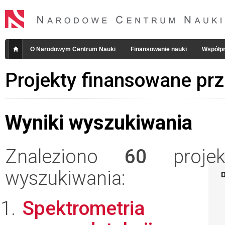
O Narodowym Centrum Nauki
Finansowanie nauki
Współpr
Projekty finansowane pr
Wyniki wyszukiwania
Znaleziono
60
projekt
wyszukiwania:
D
Spektrometria