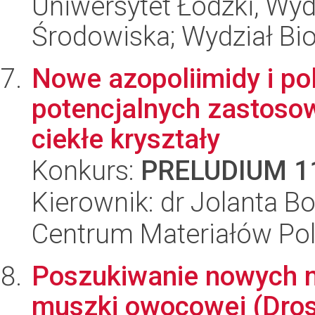
Uniwersytet Łódzki, Wydz
Środowiska; Wydział Bio
Nowe azopoliimidy i po
potencjalnych zastosow
ciekłe kryształy
Konkurs:
PRELUDIUM 1
Kierownik: dr Jolanta 
Centrum Materiałów Po
Poszukiwanie nowych 
muszki owocowej (Dros