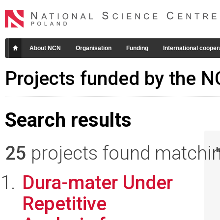
About NCN
Organisation
Funding
International cooper
Projects funded by the 
Search results
25
projects found matching
I
Dura-mater Under
Repetitive