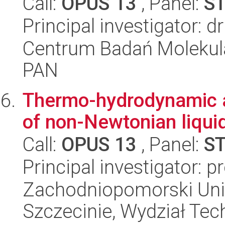
Call:
OPUS 13
, Panel:
S
Principal investigator: d
Centrum Badań Molekul
PAN
Thermo-hydrodynamic a
of non-Newtonian liquid
Call:
OPUS 13
, Panel:
S
Principal investigator: 
Zachodniopomorski Uni
Szczecinie, Wydział Tech