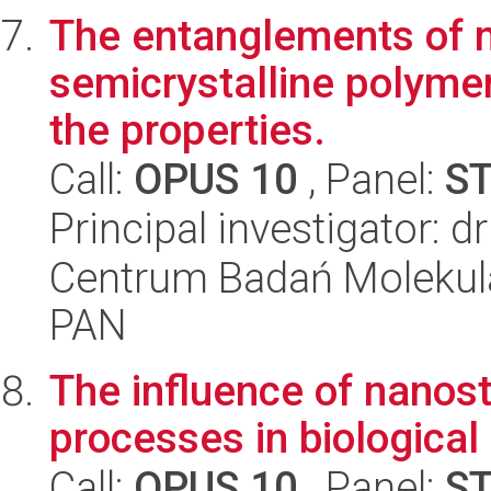
The entanglements of 
semicrystalline polyme
the properties.
Call:
OPUS 10
, Panel:
S
Principal investigator: 
Centrum Badań Molekul
PAN
The influence of nanost
processes in biological 
Call:
OPUS 10
, Panel:
S