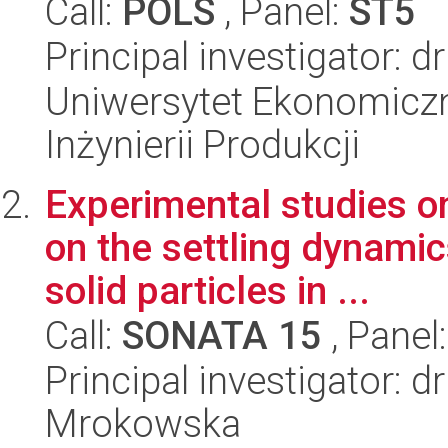
Call:
POLS
, Panel:
ST5
Principal investigator: d
Uniwersytet Ekonomiczn
Inżynierii Produkcji
Experimental studies o
on the settling dynami
solid particles in ...
Call:
SONATA 15
, Panel
Principal investigator: 
Mrokowska