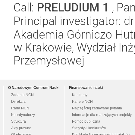
Call:
PRELUDIUM 1
, Pan
Principal investigator: 
Akademia Górniczo-Hutn
w Krakowie, Wydział Inży
Przemysłowej
O Narodowym Centrum Nauki
Finansowanie nauki
Zadania NCN
Konkursy
Dyrekcja
Panele NCN
Rada NCN
Najczęściej zadawane pytania
Koordynatorzy
Informacje dla realizujących projekty
Struktura
Pomoc publiczna
Akty prawne
Statystyki konkursów
Oferty pracy
Przykłady finansowanych projektów