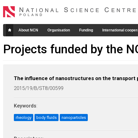
About NCN
Organisation
Funding
International cooper
Projects funded by the 
The influence of nanostructures on the transport p
2015/19/B/ST8/00599
Keywords
:
rheology
body fluids
nanoparticles