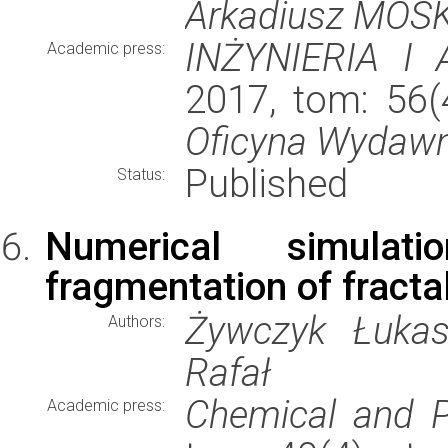
Arkadiusz MOS
INŻYNIERIA I
Academic press:
2017, tom: 56(
Oficyna Wydaw
Published
Status:
Numerical simula
fragmentation of fract
Żywczyk Łukas
Authors:
Rafał
Chemical and P
Academic press: