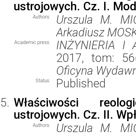
ustrojowych. Cz. I. Mo
Urszula M. M
Authors:
Arkadiusz MOS
INŻYNIERIA I
Academic press:
2017, tom: 56(
Oficyna Wydaw
Published
Status:
Właściwości reolo
ustrojowych. Cz. II. W
Urszula M. M
Authors: