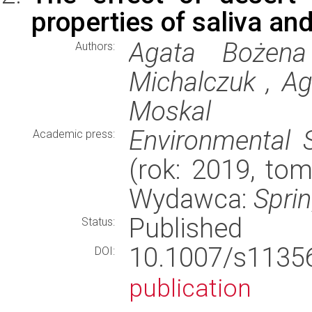
properties of saliva a
Agata Bożena
Authors:
Michalczuk , Ag
Moskal
Environmental 
Academic press:
(rok: 2019, tom
Wydawca:
Spri
Published
Status:
10.1007/s113
DOI:
publication