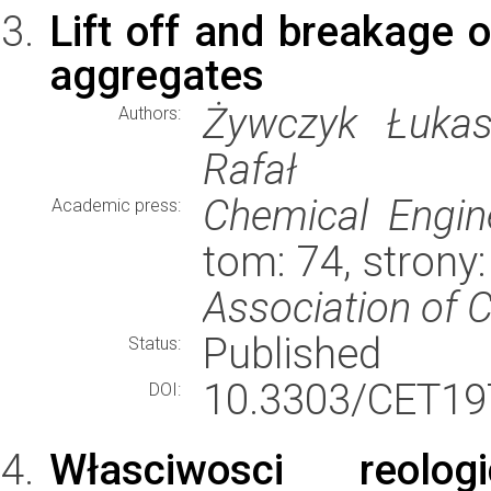
Lift off and breakage of
aggregates
Żywczyk Łukas
Authors:
Rafał
Chemical Engin
Academic press:
tom: 74, stron
Association of 
Published
Status:
10.3303/CET19
DOI:
Własciwosci reolo