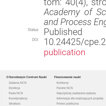
tom: 40(4), st
Academy of Sc
and Process Eng
Published
Status:
10.24425/cpe
DOI:
publication
O Narodowym Centrum Nauki
Finansowanie nauki
Zadania NCN
Konkursy
Dyrekcja
Panele NCN
Rada NCN
Najczęściej zadawane pytania
Koordynatorzy
Informacje dla realizujących projekty
Struktura
Pomoc publiczna