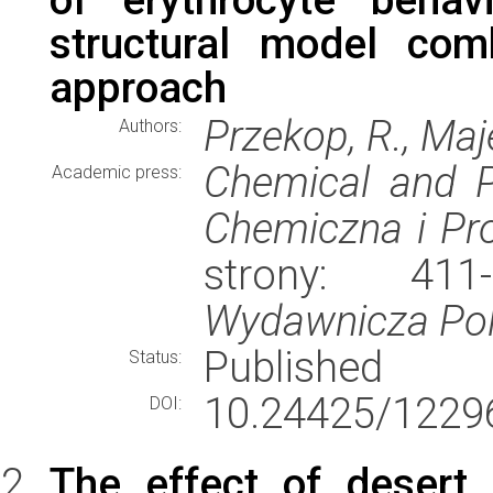
structural model com
approach
Przekop, R., Maje
Authors:
Chemical and Pr
Academic press:
Chemiczna i P
strony: 41
Wydawnicza Poli
Published
Status:
10.24425/1229
DOI:
The effect of desert 