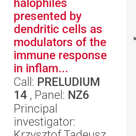
halophiles
presented by
dendritic cells as
modulators of the
I
immune response
in inflam...
Call:
PRELUDIUM
14
, Panel:
NZ6
Principal
investigator:
Krzysztof Tadeusz