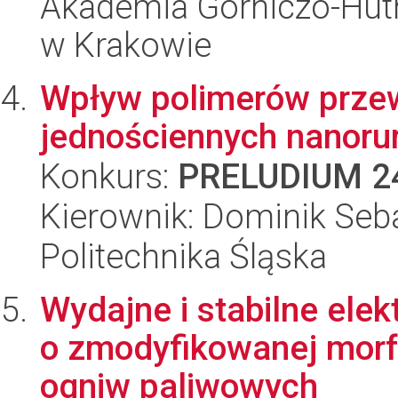
Akademia Górniczo-Hutn
w Krakowie
Wpływ polimerów prze
jednościennych nanoru
Konkurs:
PRELUDIUM 2
Kierownik: Dominik Seba
Politechnika Śląska
Wydajne i stabilne elek
o zmodyfikowanej morfo
ogniw paliwowych