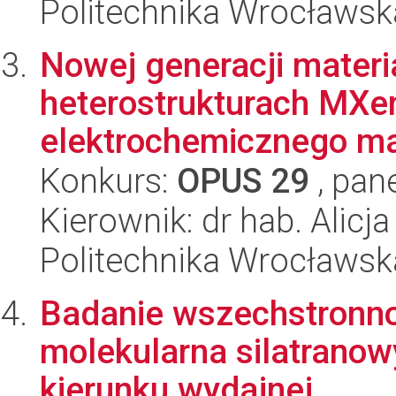
Politechnika Wrocławsk
Nowej generacji materi
heterostrukturach MX
elektrochemicznego ma
Konkurs:
OPUS 29
, pan
Kierownik: dr hab. Alicj
Politechnika Wrocławsk
Badanie wszechstronnośc
molekularna silatrano
kierunku wydajnej ...