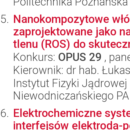
Politechnika Poznańska
Nanokompozytowe włó
zaprojektowane jako n
tlenu (ROS) do skuteczn
Konkurs:
OPUS 29
, pan
Kierownik: dr hab. Łuka
Instytut Fizyki Jądrowej
Niewodniczańskiego P
Elektrochemiczne syst
interfejsów elektroda-p