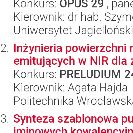
Konkurs:
OPUS 29
, pan
Kierownik: dr hab. Szy
Uniwersytet Jagiellońsk
Inżynieria powierzchni 
emitujących w NIR dla
Konkurs:
PRELUDIUM 2
Kierownik: Agata Hajda
Politechnika Wrocławsk
Synteza szablonowa pus
iminowych kowalencyjn