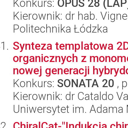
Konkurs:
OPUS 28 (LAP
Kierownik: dr hab. Vign
Politechnika Łódzka
Synteza templatowa 2D
organicznych z monomer
nowej generacji hybryd
Konkurs:
SONATA 20
, 
Kierownik: dr Cataldo Va
Uniwersytet im. Adama 
ChiralCat-"Indukcja chi