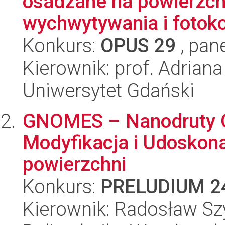
osadzane na powierzc
wychwytywania i fotoko
Konkurs:
OPUS 29
, pan
Kierownik: prof. Adrian
Uniwersytet Gdański
GNOMES – Nanodruty G
Modyfikacja i Udoskona
powierzchni
Konkurs:
PRELUDIUM 2
Kierownik: Radosław S