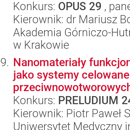
Konkurs:
OPUS 29
, pan
Kierownik: dr Mariusz B
Akademia Górniczo-Hutn
w Krakowie
Nanomateriały funkcjon
jako systemy celowane
przeciwnowotworowych 
Konkurs:
PRELUDIUM 2
Kierownik: Piotr Paweł 
Uniwersytet Medyczny i