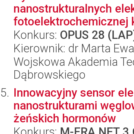
nanostrukturalnych ele
fotoelektrochemicznej k
Konkurs:
OPUS 28 (LAP
Kierownik: dr Marta E
Wojskowa Akademia Tec
Dąbrowskiego
Innowacyjny sensor el
nanostrukturami węglo
żeńskich hormonów
Konkurs:
M-ERA.NET 3 