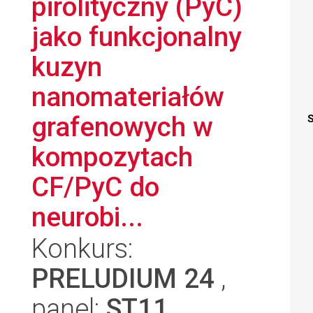
pirolityczny (PyC)
jako funkcjonalny
kuzyn
nanomateriałów
grafenowych w
S
kompozytach
CF/PyC do
neurobi...
Konkurs:
PRELUDIUM 24
,
panel:
ST11