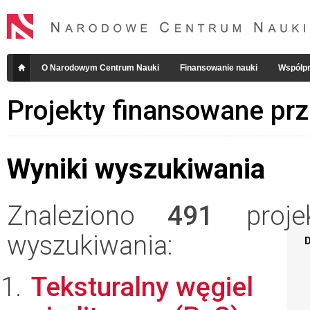
O Narodowym Centrum Nauki
Finansowanie nauki
Współpr
Projekty finansowane pr
Wyniki wyszukiwania
Znaleziono
491
projek
wyszukiwania:
D
Teksturalny węgiel