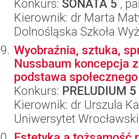
Konkurs:
SONATA 5
, pa
Kierownik: dr Marta Mat
Dolnośląska Szkoła Wy
Wyobraźnia, sztuka, sp
Nussbaum koncepcja zdo
podstawa społecznego e
Konkurs:
PRELUDIUM 5
Kierownik: dr Urszula K
Uniwersytet Wrocławski
Estetyka a tożsamość 