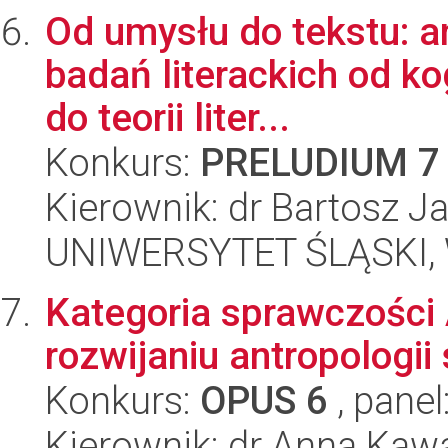
Od umysłu do tekstu: ana
badań literackich od ko
do teorii liter...
Konkurs:
PRELUDIUM 7
Kierownik: dr Bartosz J
UNIWERSYTET ŚLĄSKI, W
Kategoria sprawczości A
rozwijaniu antropologi
Konkurs:
OPUS 6
, panel
Kierownik: dr Anna Kaw