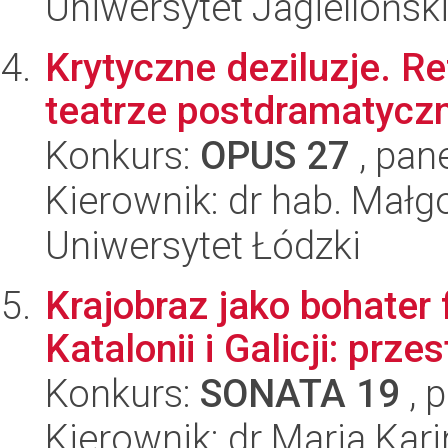
Uniwersytet Jagiellońsk
Krytyczne deziluzje. R
teatrze postdramatyc
Konkurs:
OPUS 27
, pan
Kierownik: dr hab. Mał
Uniwersytet Łódzki
Krajobraz jako bohater
Katalonii i Galicji: prz
Konkurs:
SONATA 19
, 
Kierownik: dr Maria Ka