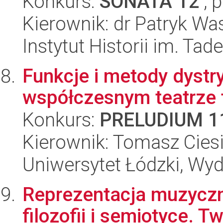
Konkurs:
SONATA 12
, 
Kierownik: dr Patryk Wa
Instytut Historii im. Ta
Funkcje i metody dystr
współczesnym teatrze 
Konkurs:
PRELUDIUM 1
Kierownik: Tomasz Ciesi
Uniwersytet Łódzki, Wydz
Reprezentacja muzyczn
filozofii i semiotyce.