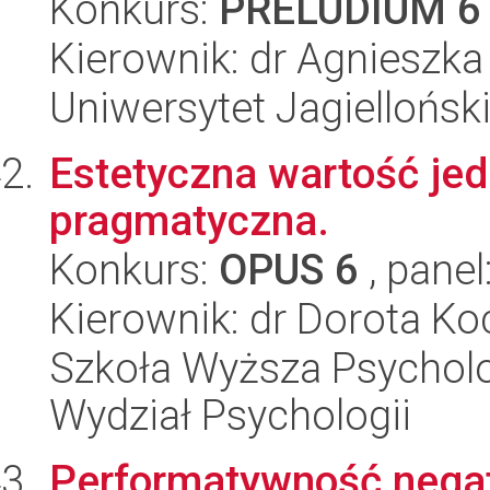
Konkurs:
PRELUDIUM 6
Kierownik: dr Agnieszk
Uniwersytet Jagielloński
Estetyczna wartość je
pragmatyczna.
Konkurs:
OPUS 6
, panel
Kierownik: dr Dorota K
Szkoła Wyższa Psycholog
Wydział Psychologii
Performatywność negat