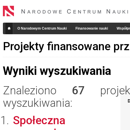
O Narodowym Centrum Nauki
Finansowanie nauki
Współpr
Projekty finansowane pr
Wyniki wyszukiwania
Znaleziono
67
projekt
wyszukiwania:
D
Społeczna