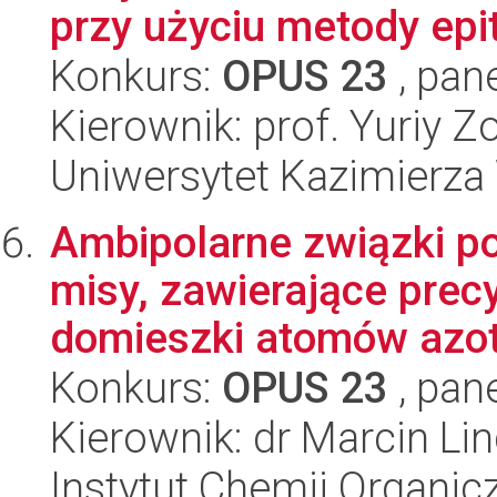
przy użyciu metody epit
Konkurs:
OPUS 23
, pan
Kierownik: prof. Yuriy Z
Uniwersytet Kazimierza
Ambipolarne związki po
misy, zawierające prec
domieszki atomów azotu
Konkurs:
OPUS 23
, pan
Kierownik: dr Marcin Li
Instytut Chemii Organi