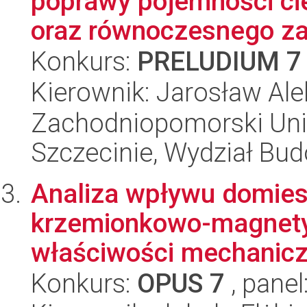
poprawy pojemności ciep
oraz równoczesnego za
Konkurs:
PRELUDIUM 7
Kierownik: Jarosław Ale
Zachodniopomorski Uni
Szczecinie, Wydział Bud
Analiza wpływu domies
krzemionkowo-magnetyt
właściwości mechaniczn
Konkurs:
OPUS 7
, panel