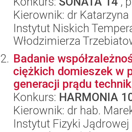
Konkurs:
SONATA 14
, 
Kierownik: dr Katarzyna
Instytut Niskich Tempera
Włodzimierza Trzebiat
Badanie współzależnośc
ciężkich domieszek w 
generacji prądu techniką
Konkurs:
HARMONIA 1
Kierownik: dr hab. Mare
Instytut Fizyki Jądrowej