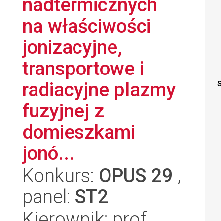
nadtermicznych
na właściwości
jonizacyjne,
transportowe i
radiacyjne plazmy
S
fuzyjnej z
domieszkami
jonó...
Konkurs:
OPUS 29
,
panel:
ST2
Kierownik: prof.