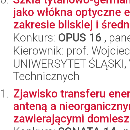
jako włókna optyczne 
zakresie bliskiej i średn.
Konkurs:
OPUS 16
, pan
Kierownik: prof. Wojciec
UNIWERSYTET ŚLĄSKI, W
Technicznych
Zjawisko transferu ene
anteną a nieorganiczn
zawierającymi domieszk