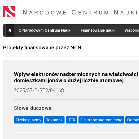
O Narodowym Centrum Nauki
Finansowanie nauki
Współpr
Projekty finansowane przez NCN
Wpływ elektronów nadtermicznych na właściwości jo
domieszkami jonów o dużej liczbie atomowej
2025/57/B/ST2/04168
Słowa kluczowe
:
Fizyka plazmy
Tokamak
ITER
Elektrony nadtermiczne
Domie