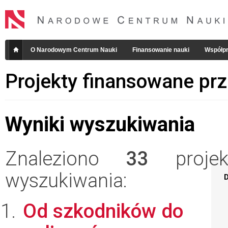
O Narodowym Centrum Nauki
Finansowanie nauki
Współpr
Projekty finansowane pr
Wyniki wyszukiwania
Znaleziono
33
projekt
wyszukiwania:
D
Od szkodników do