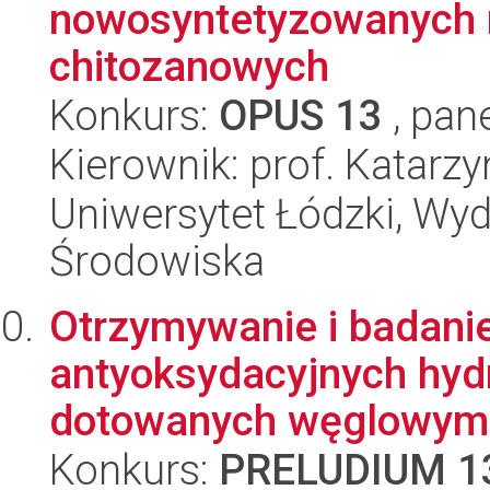
nowosyntetyzowanych
chitozanowych
Konkurs:
OPUS 13
, pan
Kierownik: prof. Katarz
Uniwersytet Łódzki, Wydz
Środowiska
Otrzymywanie i badani
antyoksydacyjnych hyd
dotowanych węglowymi
Konkurs:
PRELUDIUM 1