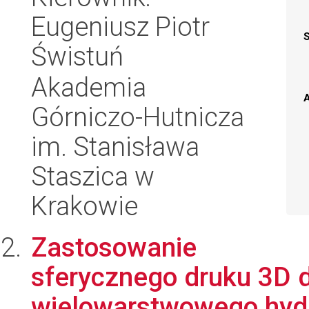
Eugeniusz Piotr
Świstuń
Akademia
A
Górniczo-Hutnicza
im. Stanisława
Staszica w
Krakowie
Zastosowanie
sferycznego druku 3D 
wielowarstwowego hyd