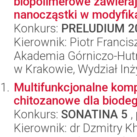
biopolimerowe zawiera
nanocząstki w modyfikac
Konkurs:
PRELUDIUM 2
Kierownik: Piotr Francis
Akademia Górniczo-Hutn
w Krakowie, Wydział Inży
Multifunkcjonalne kom
chitozanowe dla biode
Konkurs:
SONATINA 5
,
Kierownik: dr Dzmitry K