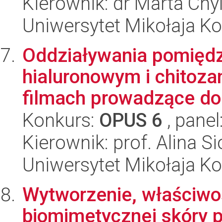
Kierownik: dr Marta Chy
Uniwersytet Mikołaja Ko
Oddziaływania pomięd
hialuronowym i chitoza
filmach prowadzące do
Konkurs:
OPUS 6
, panel
Kierownik: prof. Alina 
Uniwersytet Mikołaja Ko
Wytworzenie, właściwo
biomimetycznej skóry p