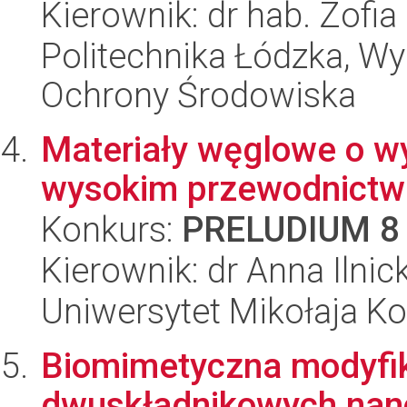
Kierownik: dr hab. Zofi
Politechnika Łódzka, Wyd
Ochrony Środowiska
Materiały węglowe o wy
wysokim przewodnictwi
Konkurs:
PRELUDIUM 8
Kierownik: dr Anna Ilnic
Uniwersytet Mikołaja Ko
Biomimetyczna modyfik
dwuskładnikowych nano