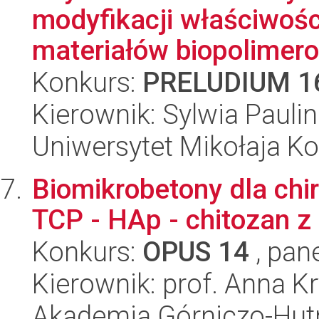
modyfikacji właściwoś
materiałów biopolimero
Konkurs:
PRELUDIUM 1
Kierownik: Sylwia Pauli
Uniwersytet Mikołaja Ko
Biomikrobetony dla chir
TCP - HAp - chitozan 
Konkurs:
OPUS 14
, pan
Kierownik: prof. Anna K
Akademia Górniczo-Hutn