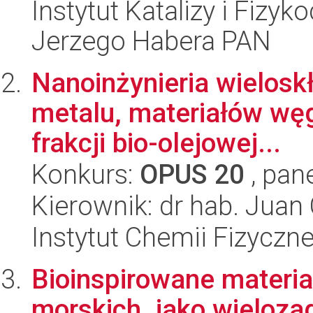
Instytut Katalizy i Fizy
Jerzego Habera PAN
Nanoinżynieria wielosk
metalu, materiałów wę
frakcji bio-olejowej...
Konkurs:
OPUS 20
, pan
Kierownik: dr hab. Juan
Instytut Chemii Fizyczn
Bioinspirowane materia
morskich, jako wieloza