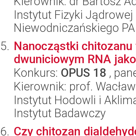
Kierownik: dr Bartosz A
Instytut Fizyki Jądrowej
Niewodniczańskiego P
Nanocząstki chitozanu
dwuniciowym RNA jako 
Konkurs:
OPUS 18
, pan
Kierownik: prof. Wacła
Instytut Hodowli i Aklim
Instytut Badawczy
Czy chitozan dialdehy