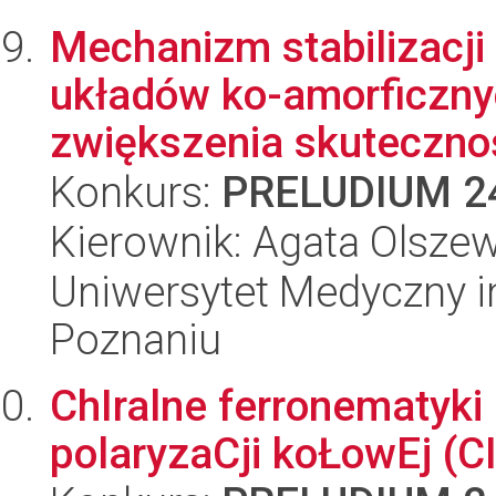
Mechanizm stabilizacji
układów ko-amorficzny
zwiększenia skutecznośc
Konkurs:
PRELUDIUM 2
Kierownik: Agata Olsze
Uniwersytet Medyczny i
Poznaniu
ChIralne ferronematyk
polaryzaCji koŁowEj (C