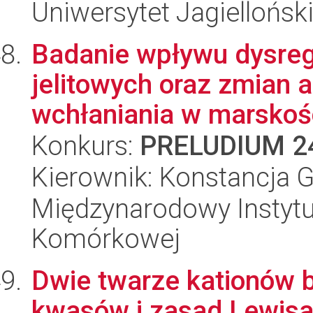
Uniwersytet Jagiellońsk
Badanie wpływu dysregu
jelitowych oraz zmian a
wchłaniania w marskośc
Konkurs:
PRELUDIUM 2
Kierownik: Konstancja G
Międzynarodowy Instytut
Komórkowej
Dwie twarze kationów b
kwasów i zasad Lewis