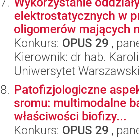
Wykorzystanie oddział
elektrostatycznych w p
oligomerów mających na
Konkurs:
OPUS 29
, pan
Kierownik: dr hab. Karo
Uniwersytet Warszawsk
Patofizjologiczne aspe
sromu: multimodalne bad
właściwości biofizy...
Konkurs:
OPUS 29
, pan