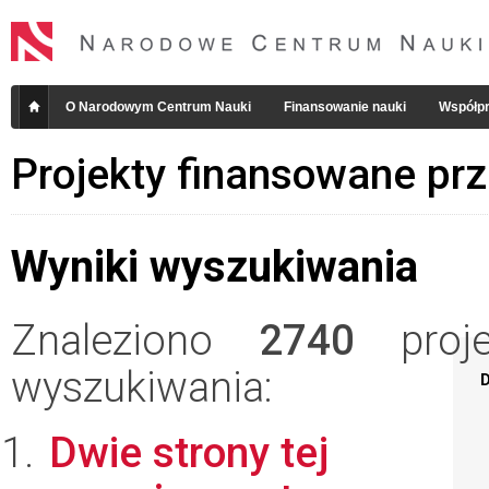
O Narodowym Centrum Nauki
Finansowanie nauki
Współpr
Projekty finansowane pr
Wyniki wyszukiwania
Znaleziono
2740
projek
wyszukiwania:
D
Dwie strony tej