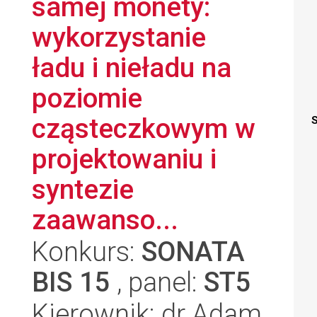
samej monety:
wykorzystanie
ładu i nieładu na
poziomie
cząsteczkowym w
S
projektowaniu i
syntezie
zaawanso...
Konkurs:
SONATA
BIS 15
, panel:
ST5
Kierownik: dr Adam