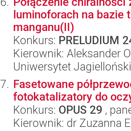
Połączenie chiralności
luminoforach na bazie
manganu(II)
Konkurs:
PRELUDIUM 2
Kierownik: Aleksander 
Uniwersytet Jagiellońsk
Fasetowane półprzewod
fotokatalizatory do oc
Konkurs:
OPUS 29
, pan
Kierownik: dr Zuzanna El