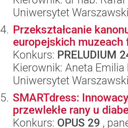
Uniwersytet Warszawsk
Przekształcanie kanonu
europejskich muzeach f
Konkurs:
PRELUDIUM 2
Kierownik: Aneta Emili
Uniwersytet Warszawsk
SMARTdress: Innowacyj
przewlekłe rany u diab
Konkurs:
OPUS 29
, pan