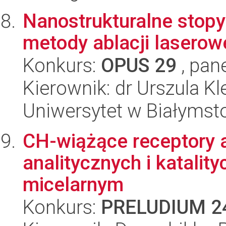
Nanostrukturalne stopy
metody ablacji laserow
Konkurs:
OPUS 29
, pan
Kierownik: dr Urszula Kl
Uniwersytet w Białymst
CH-wiążące receptory 
analitycznych i katali
micelarnym
Konkurs:
PRELUDIUM 2