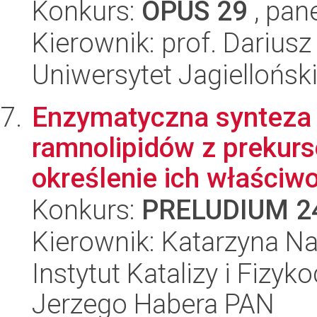
Konkurs:
OPUS 29
, pan
Kierownik: prof. Darius
Uniwersytet Jagiellońsk
Enzymatyczna synteza i
ramnolipidów z prekur
określenie ich właściwo
Konkurs:
PRELUDIUM 2
Kierownik: Katarzyna N
Instytut Katalizy i Fizy
Jerzego Habera PAN