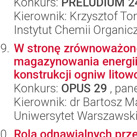
Konkurs:
PRELUDIUM 2
Kierownik: Krzysztof 
Instytut Chemii Organi
W stronę zrównoważon
magazynowania energii
konstrukcji ogniw litow
Konkurs:
OPUS 29
, pan
Kierownik: dr Bartosz 
Uniwersytet Warszawsk
Rola odnawialnych prze