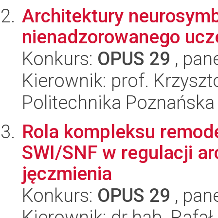
Architektury neurosymb
nienadzorowanego ucze
Konkurs:
OPUS 29
, pan
Kierownik: prof. Krzyszt
Politechnika Poznańska
Rola kompleksu remod
SWI/SNF w regulacji arc
jęczmienia
Konkurs:
OPUS 29
, pan
Kierownik: dr hab. Rafał