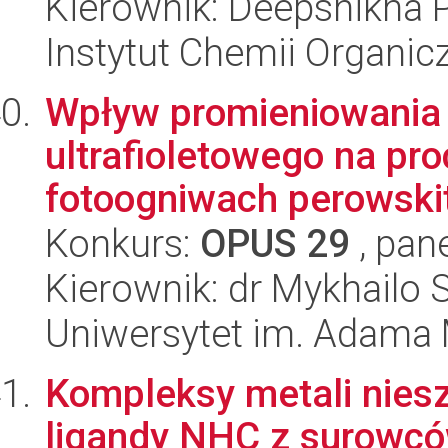
Kierownik: Deepshikha P
Instytut Chemii Organi
Wpływ promieniowania j
ultrafioletowego na pr
fotoogniwach perowski
Konkurs:
OPUS 29
, pan
Kierownik: dr Mykhailo 
Uniwersytet im. Adama 
Kompleksy metali nies
ligandy NHC z surowcó