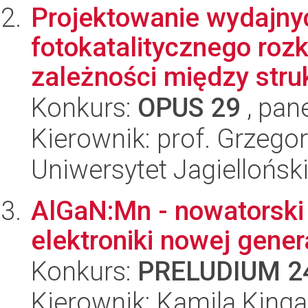
Projektowanie wydajny
fotokatalitycznego roz
zależności między struk
Konkurs:
OPUS 29
, pan
Kierownik: prof. Grzego
Uniwersytet Jagiellońsk
AlGaN:Mn - nowatorski 
elektroniki nowej gene
Konkurs:
PRELUDIUM 2
Kierownik: Kamila King