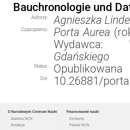
Bauchronologie und Da
Agnieszka Lind
Autorzy:
Porta Aurea
(rok
Czasopismo:
Wydawca:
Gdańskiego
Opublikowana
Status:
10.26881/porta
Doi:
O Narodowym Centrum Nauki
Finansowanie nauki
Zadania NCN
Konkursy
Dyrekcja
Panele NCN