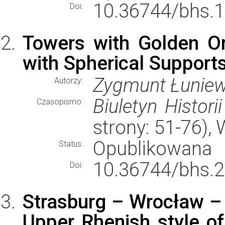
10.36744/bhs.1
Doi:
Towers with Golden Or
with Spherical Support
Zygmunt Łuniew
Autorzy:
Biuletyn Historii
Czasopismo:
strony: 51-76)
Opublikowana
Status:
10.36744/bhs.2
Doi:
Strasburg – Wrocław – 
Upper Rhenish style of