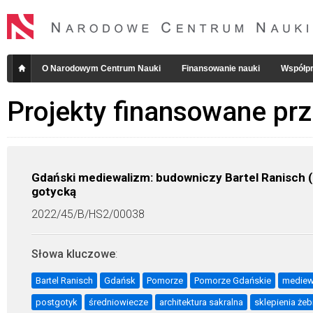
O Narodowym Centrum Nauki
Finansowanie nauki
Współpr
Projekty finansowane pr
Gdański mediewalizm: budowniczy Bartel Ranisch 
gotycką
2022/45/B/HS2/00038
Słowa kluczowe
:
Bartel Ranisch
Gdańsk
Pomorze
Pomorze Gdańskie
mediew
postgotyk
średniowiecze
architektura sakralna
sklepienia że