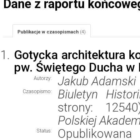
Dane z raportu końcowe
Publikacje w czasopismach
(4)
Gotycka architektura k
pw. Świętego Ducha w
Jakub Adamski
Autorzy:
Biuletyn Histori
Czasopismo:
strony: 1254
Polskiej Akadem
Opublikowana
Status: