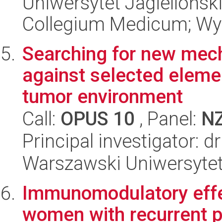
Uniwersytet Jagiellońsk
Collegium Medicum; Wy
Searching for new mec
against selected elem
tumor environment
Call:
OPUS 10
, Panel:
N
Principal investigator: 
Warszawski Uniwersytet
Immunomodulatory effect
women with recurrent 