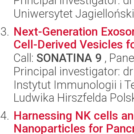
Principal investigator: 
Uniwersytet Jagiellońsk
Next-Generation Exoso
Cell-Derived Vesicles 
Call:
SONATINA 9
, Pane
Principal investigator: 
Instytut Immunologii i T
Ludwika Hirszfelda Pols
Harnessing NK cells a
Nanoparticles for Panc