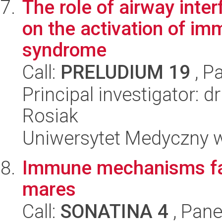
The role of airway inte
on the activation of i
syndrome
Call:
PRELUDIUM 19
, P
Principal investigator: 
Rosiak
Uniwersytet Medyczny w 
Immune mechanisms faci
mares
Call:
SONATINA 4
, Pane