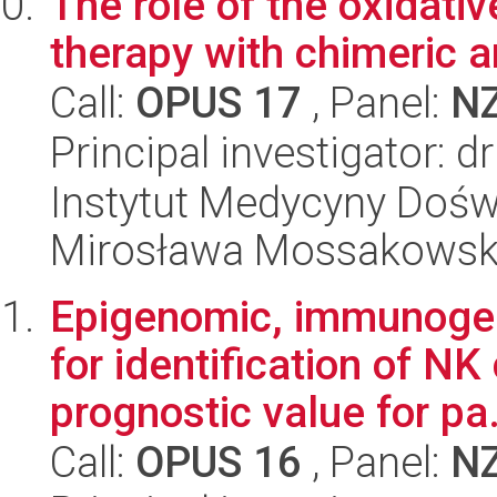
The role of the oxidativ
therapy with chimeric a
Call:
OPUS 17
, Panel:
N
Principal investigator: 
Instytut Medycyny Doświa
Mirosława Mossakowsk
Epigenomic, immunogen
for identification of NK
prognostic value for pa.
Call:
OPUS 16
, Panel:
N