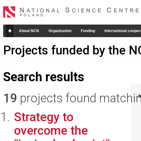
About NCN
Organisation
Funding
International cooper
Projects funded by the 
Search results
19
projects found matching
I
Strategy to
overcome the