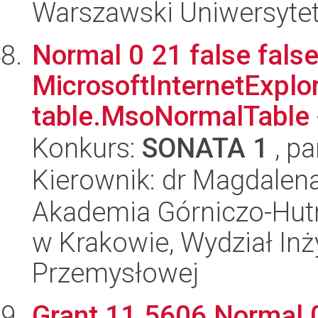
Warszawski Uniwersyte
Normal 0 21 false false
MicrosoftInternetExplore
table.MsoNormalTable 
Konkurs:
SONATA 1
, pa
Kierownik: dr Magdalena
Akademia Górniczo-Hutn
w Krakowie, Wydział Inży
Przemysłowej
Grant 11.5606 Normal 0