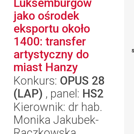
Luksemburgów
jako ośrodek
eksportu około
1400: transfer
artystyczny do
S
miast Hanzy
Konkurs:
OPUS 28
(LAP)
, panel:
HS2
Kierownik: dr hab.
Monika Jakubek-
Raczkowska