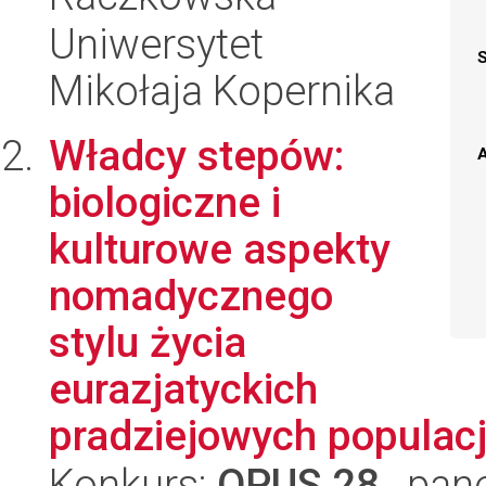
Uniwersytet
Mikołaja Kopernika
Władcy stepów:
A
biologiczne i
kulturowe aspekty
nomadycznego
stylu życia
eurazjatyckich
pradziejowych populacji
Konkurs:
OPUS 28
, pan