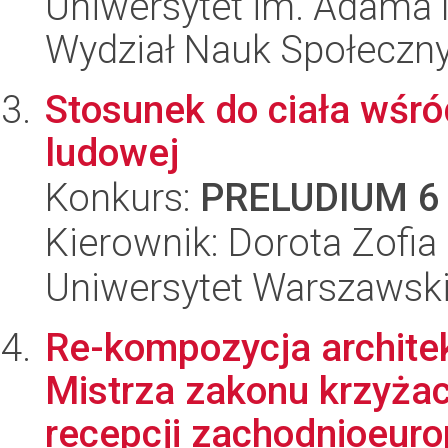
Uniwersytet im. Adama 
Wydział Nauk Społeczn
Stosunek do ciała wśró
ludowej
Konkurs:
PRELUDIUM 6
Kierownik: Dorota Zofia
Uniwersytet Warszawski, 
Re-kompozycja architek
Mistrza zakonu krzyża
recepcji zachodnioeurop