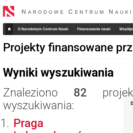
O Narodowym Centrum Nauki
Finansowanie nauki
Współpr
Projekty finansowane pr
Wyniki wyszukiwania
Znaleziono
82
projekt
wyszukiwania:
D
Praga