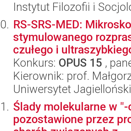
Instytut Filozofii i Socj
RS-SRS-MED: Mikroskop
stymulowanego rozpra
czułego i ultraszybkieg
Konkurs:
OPUS 15
, pan
Kierownik: prof. Małgor
Uniwersytet Jagiellońsk
Ślady molekularne w "-
pozostawione przez pr