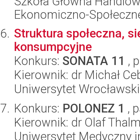
Szkoła Główna Handlow
Ekonomiczno-Społeczn
Struktura społeczna, si
konsumpcyjne
Konkurs:
SONATA 11
, 
Kierownik: dr Michał Ce
Uniwersytet Wrocławski
Konkurs:
POLONEZ 1
, 
Kierownik: dr Olaf Thal
Uniwersytet Medyczny i