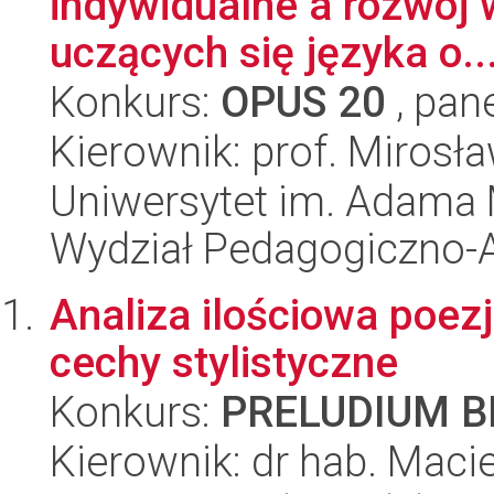
indywidualne a rozwój
uczących się języka o..
Konkurs:
OPUS 20
, pan
Kierownik: prof. Mirosł
Uniwersytet im. Adama 
Wydział Pedagogiczno-A
Analiza ilościowa poezj
cechy stylistyczne
Konkurs:
PRELUDIUM BI
Kierownik: dr hab. Maci