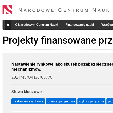
O Narodowym Centrum Nauki
Finansowanie nauki
Współpr
Projekty finansowane pr
Nastawienie rynkowe jako skutek pozabezpiecznego 
mechanizmów.
2021/43/O/HS6/00778
Słowa kluczowe
:
nastawienie rynkowe
orientacja rynkowa
styl przywiązania
prz