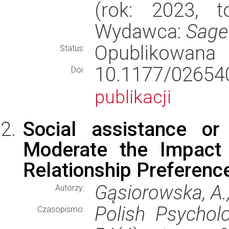
(rok: 2023, t
Wydawca:
Sage
Opublikowana
Status:
10.1177/026
Doi:
publikacji
Social assistance or
Moderate the Impact 
Relationship Preferenc
Gąsiorowska, A.,
Autorzy:
Polish Psycholo
Czasopismo: