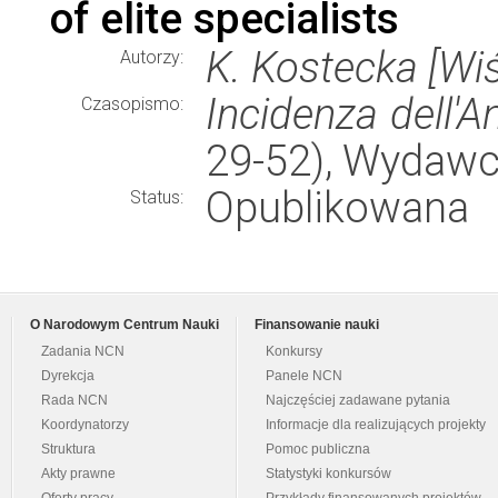
of elite specialists
K. Kostecka [Wi
Autorzy:
Incidenza dell'A
Czasopismo:
29-52), Wydaw
Opublikowana
Status:
O Narodowym Centrum Nauki
Finansowanie nauki
Zadania NCN
Konkursy
Dyrekcja
Panele NCN
Rada NCN
Najczęściej zadawane pytania
Koordynatorzy
Informacje dla realizujących projekty
Struktura
Pomoc publiczna
Akty prawne
Statystyki konkursów