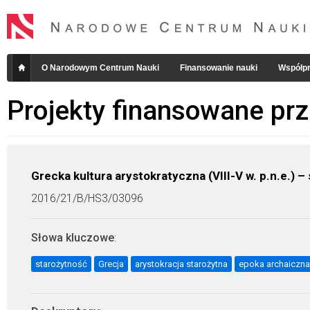
O Narodowym Centrum Nauki
Finansowanie nauki
Współpr
Projekty finansowane pr
Grecka kultura arystokratyczna (VIII-V w. p.n.e.) –
2016/21/B/HS3/03096
Słowa kluczowe
:
starożytność
Grecja
arystokracja starożytna
epoka archaiczna