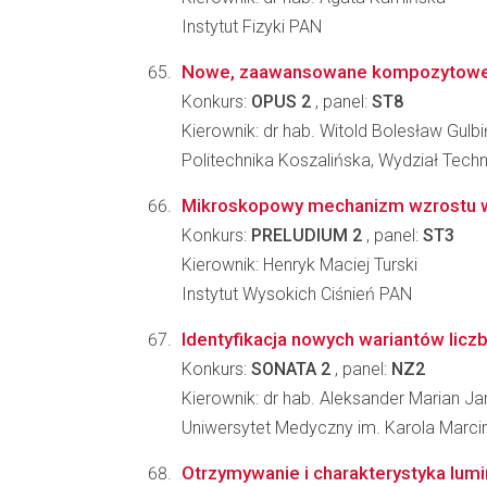
Instytut Fizyki PAN
Nowe, zaawansowane kompozytowe po
Konkurs:
OPUS 2
, panel:
ST8
Kierownik: dr hab. Witold Bolesław Gulbi
Politechnika Koszalińska, Wydział Techno
Mikroskopowy mechanizm wzrostu war
Konkurs:
PRELUDIUM 2
, panel:
ST3
Kierownik: Henryk Maciej Turski
Instytut Wysokich Ciśnień PAN
Identyfikacja nowych wariantów lic
Konkurs:
SONATA 2
, panel:
NZ2
Kierownik: dr hab. Aleksander Marian J
Uniwersytet Medyczny im. Karola Marcin
Otrzymywanie i charakterystyka lu