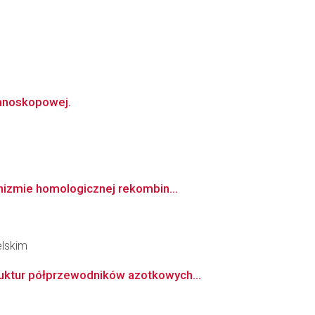
nanoskopowej.
nizmie homologicznej rekombin...
elskim
uktur półprzewodników azotkowych...