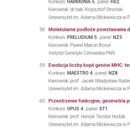
Konkurs:
HARMONIA 5
, panel:
HS2
Kierownik: dr hab. Krzysztof Stroński
Uniwersytet im. Adama Mickiewicza w Po
Molekularne podłoże powstawania du
Konkurs:
PRELUDIUM 5
, panel:
NZ5
Kierownik: Paweł Marcin Boruń
Instytut Genetyki Człowieka PAN
Ewolucja liczby kopii genów MHC: te
Konkurs:
MAESTRO 4
, panel:
NZ8
Kierownik: prof. Jacek Władysław Rad
Uniwersytet im. Adama Mickiewicza w Po
Przestrzenie funkcyjne, geometria p
Konkurs:
OPUS 4
, panel:
ST1
Kierownik: prof. Henryk Teodor Hudzik
Uniwersytet im. Adama Mickiewicza w Po