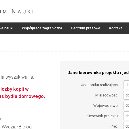
ie nauki
Współpraca zagraniczna
Centrum prasowe
Kontakt
Dane kierownika projektu i jed
ria wyszukiwania:
Jednostka realizująca
iczby kopii w
Miejscowość
as bydła domowego,
d
Województwo
Kierownik projektu
k
d
Wydział Biologii i
Płeć