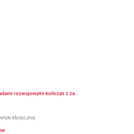
adami rozwojowymi kończyn z za...
netyki Medycznej
ków