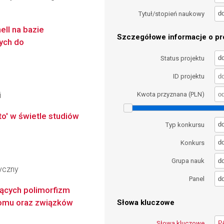
d
Tytuł/stopień naukowy
ell na bazie
Szczegółowe informacje o pro
wych do
d
Status projektu
ID projektu
i
Kwota przyznana (PLN)
to' w świetle studiów
d
Typ konkursu
d
Konkurs
d
Grupa nauk
ryczny
d
Panel
ących polimorfizm
nomu oraz związków
Słowa kluczowe
Słowa kluczowe