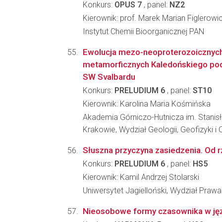
Konkurs:
OPUS 7
, panel:
NZ2
Kierownik: prof. Marek Marian Figlerowi
Instytut Chemii Bioorganicznej PAN
Ewolucja mezo-neoproterozoicznych
metamorficznych Kaledońskiego pod
SW Svalbardu
Konkurs:
PRELUDIUM 6
, panel:
ST10
Kierownik: Karolina Maria Kośmińska
Akademia Górniczo-Hutnicza im. Stanis
Krakowie, Wydział Geologii, Geofizyki 
Słuszna przyczyna zasiedzenia. Od
Konkurs:
PRELUDIUM 6
, panel:
HS5
Kierownik: Kamil Andrzej Stolarski
Uniwersytet Jagielloński, Wydział Prawa 
Nieosobowe formy czasownika w języ