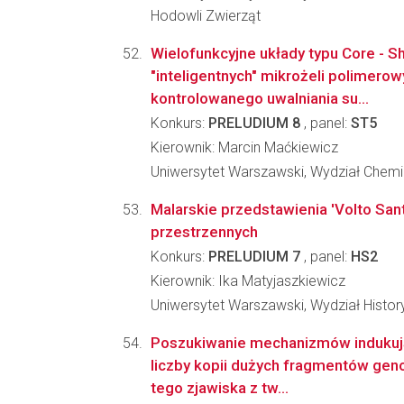
Hodowli Zwierząt
Wielofunkcyjne układy typu Core - Sh
"inteligentnych" mikrożeli polimero
kontrolowanego uwalniania su...
Konkurs:
PRELUDIUM 8
, panel:
ST5
Kierownik: Marcin Maćkiewicz
Uniwersytet Warszawski, Wydział Chemi
Malarskie przedstawienia 'Volto San
przestrzennych
Konkurs:
PRELUDIUM 7
, panel:
HS2
Kierownik: Ika Matyjaszkiewicz
Uniwersytet Warszawski, Wydział Histo
Poszukiwanie mechanizmów indukuj
liczby kopii dużych fragmentów ge
tego zjawiska z tw...