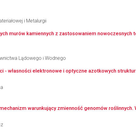
teriałowej i Metalurgii
ch murów kamiennych z zastosowaniem nowoczesnych tech
downictwa Lądowego i Wodnego
i - własności elektronowe i optyczne azotkowych struktu
ca
tny mechanizm warunkujący zmienność genomów roślinnych. 
cz