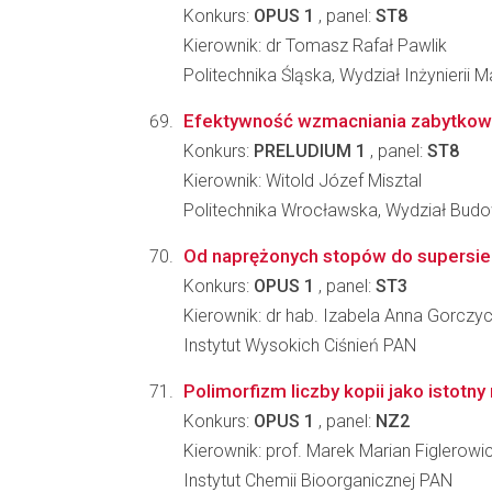
Konkurs:
OPUS 1
, panel:
ST8
Kierownik: dr Tomasz Rafał Pawlik
Politechnika Śląska, Wydział Inżynierii Ma
Efektywność wzmacniania zabytkowy
Konkurs:
PRELUDIUM 1
, panel:
ST8
Kierownik: Witold Józef Misztal
Politechnika Wrocławska, Wydział Bu
Od naprężonych stopów do supersiec
Konkurs:
OPUS 1
, panel:
ST3
Kierownik: dr hab. Izabela Anna Gorczy
Instytut Wysokich Ciśnień PAN
Polimorfizm liczby kopii jako isto
Konkurs:
OPUS 1
, panel:
NZ2
Kierownik: prof. Marek Marian Figlerowi
Instytut Chemii Bioorganicznej PAN