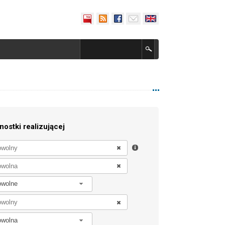
nostki realizującej
owolne
owolna