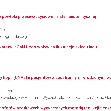
włoki przeciwzużyciowe na stali austenitycznej
ński
logii i Edukacji
stw InGaN i jego wpływ na fluktuacje składu indu
zby kopii (CNVs) u pacjentów z obustronnymi wrodzonymi w
amsheer
kowskiego w Poznaniu, Wydział Lekarski I; Katedra i Zakład Ge
minoforów azotkowych wytwarzanych metodą redukcji tlen