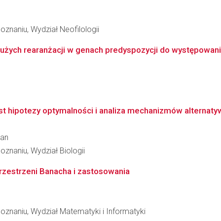
znaniu, Wydział Neofilologii
żych rearanżacji w genach predyspozycji do występowania 
st hipotezy optymalności i analiza mechanizmów alternaty
wan
znaniu, Wydział Biologii
rzestrzeni Banacha i zastosowania
znaniu, Wydział Matematyki i Informatyki