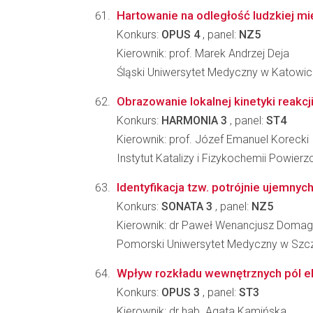
Hartowanie na odległość ludzkiej mi
Konkurs:
OPUS 4
, panel:
NZ5
Kierownik: prof. Marek Andrzej Deja
Śląski Uniwersytet Medyczny w Katowic
Obrazowanie lokalnej kinetyki reakc
Konkurs:
HARMONIA 3
, panel:
ST4
Kierownik: prof. Józef Emanuel Korecki
Instytut Katalizy i Fizykochemii Powier
Identyfikacja tzw. potrójnie ujemny
Konkurs:
SONATA 3
, panel:
NZ5
Kierownik: dr Paweł Wenancjusz Domag
Pomorski Uniwersytet Medyczny w Szcze
Wpływ rozkładu wewnętrznych pól el
Konkurs:
OPUS 3
, panel:
ST3
Kierownik: dr hab. Agata Kamińska