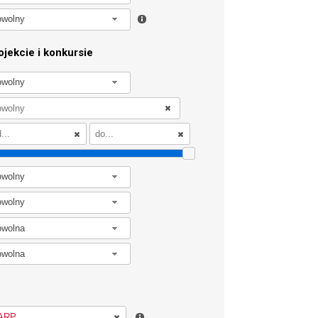
owolny
jekcie i konkursie
owolny
owolny
owolny
owolna
owolna