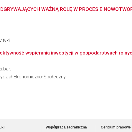
 ODGRYWAJĄCYCH WAŻNĄ ROLĘ W PROCESIE NOWOTW
atyki
ktywność wspierania inwestycji w gospodarstwach rolnych
Czubak
 Wydział Ekonomiczno-Społeczny
uki
Współpraca zagraniczna
Centrum prasowe