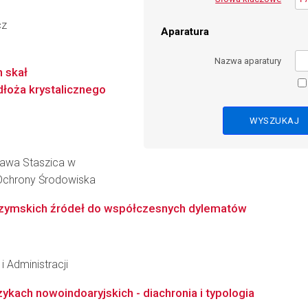
cz
Aparatura
Nazwa aparatury
 skał
łoża krystalicznego
ława Staszica w
i Ochrony Środowiska
 rzymskich źródeł do współczesnych dylematów
i Administracji
kach nowoindoaryjskich - diachronia i typologia