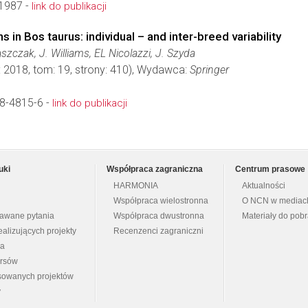
1987 -
link do publikacji
n Bos taurus: individual – and inter-breed variability
szczak, J. Williams, EL Nicolazzi, J. Szyda
: 2018, tom: 19, strony: 410), Wydawca:
Springer
8-4815-6 -
link do publikacji
uki
Współpraca zagraniczna
Centrum prasowe
HARMONIA
Aktualności
Współpraca wielostronna
O NCN w mediac
dawane pytania
Współpraca dwustronna
Materiały do pob
ealizujących projekty
Recenzenci zagraniczni
na
ursów
nsowanych projektów
y