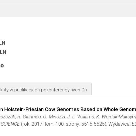
PLN
PLN
go
ksty w publikacjach pokonferencyjnych
(2)
s in Holstein-Friesian Cow Genomes Based on Whole Geno
ąszczak, R. Giannico, G. Minozzi, J. L. Williams, K. Wojdak-Maksym
 SCIENCE
(rok: 2017, tom: 100, strony: 5515-5525), Wydawca:
E