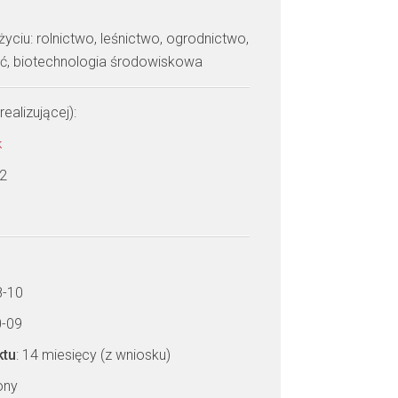
yciu: rolnictwo, leśnictwo, ogrodnictwo,
ść, biotechnologia środowiskowa
realizującej):
k
 2
8-10
0-09
ktu
: 14 miesięcy (z wniosku)
zony