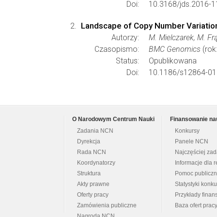
Doi:
10.3168/jds.2016-1
Landscape of Copy Number Variations i
Autorzy:
M. Mielczarek, M. Frą
Czasopismo:
BMC Genomics
(rok
Status:
Opublikowana
Doi:
10.1186/s12864-01
O Narodowym Centrum Nauki
Finansowanie na
Zadania NCN
Konkursy
Dyrekcja
Panele NCN
Rada NCN
Najczęściej za
Koordynatorzy
Informacje dla r
Struktura
Pomoc publicz
Akty prawne
Statystyki konk
Oferty pracy
Przykłady fina
Zamówienia publiczne
Baza ofert prac
Nagroda NCN