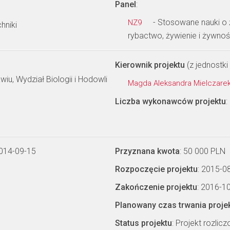
Panel
:
- Stosowane nauki o ż
NZ9
hniki
rybactwo, żywienie i żywno
Kierownik projektu
(z jednostki 
iu, Wydział Biologii i Hodowli
Magda Aleksandra Mielczare
Liczba wykonawców projektu
:
2014-09-15
Przyznana kwota
: 50 000 PLN
Rozpoczęcie projektu
: 2015-0
Zakończenie projektu
: 2016-1
Planowany czas trwania proje
Status projektu
: Projekt rozlic