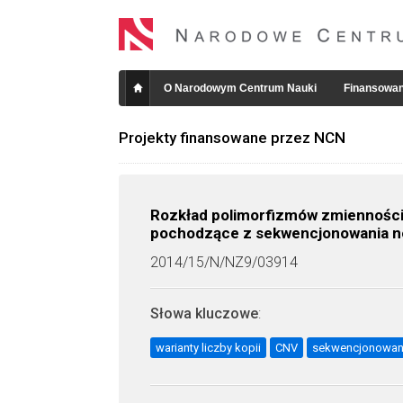
O Narodowym Centrum Nauki
Finansowan
Projekty finansowane przez NCN
Rozkład polimorfizmów zmienności 
pochodzące z sekwencjonowania no
2014/15/N/NZ9/03914
Słowa kluczowe
:
warianty liczby kopii
CNV
sekwencjonowani