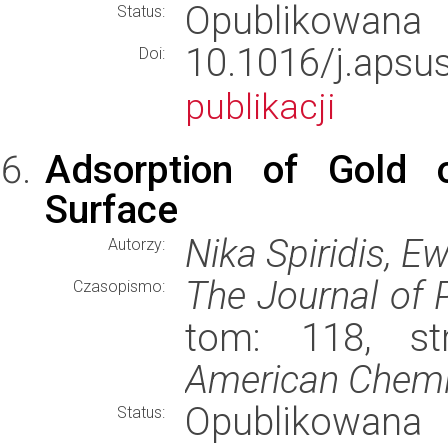
Opublikowana
Status:
10.1016/j.ap
Doi:
publikacji
Adsorption of Gold 
Surface
Nika Spiridis, E
Autorzy:
The Journal of 
Czasopismo:
tom: 118, st
American Chemi
Opublikowana
Status: