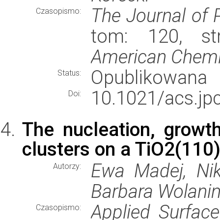
The Journal of 
Czasopismo:
tom: 120, st
American Chemi
Opublikowana
Status:
10.1021/acs.jp
Doi:
The nucleation, growth
clusters on a TiO2(110
Ewa Madej, Nika
Autorzy:
Barbara Wolanin
Applied Surfac
Czasopismo: