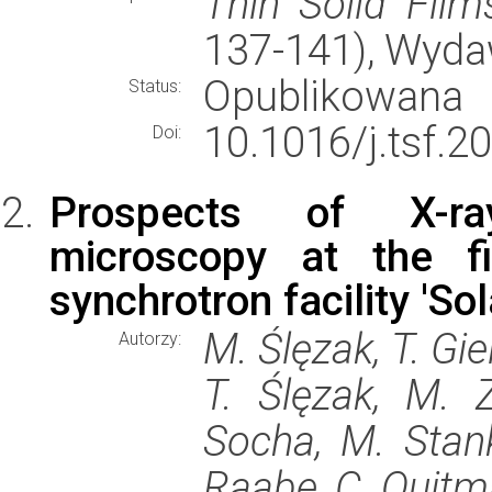
Thin Solid Film
137-141), Wyd
Opublikowana
Status:
10.1016/j.tsf.2
Doi:
Prospects of X-ra
microscopy at the fi
synchrotron facility 'Sol
M. Ślęzak, T. Gie
Autorzy:
T. Ślęzak, M. Z
Socha, M. Stanki
Raabe, C. Quitm