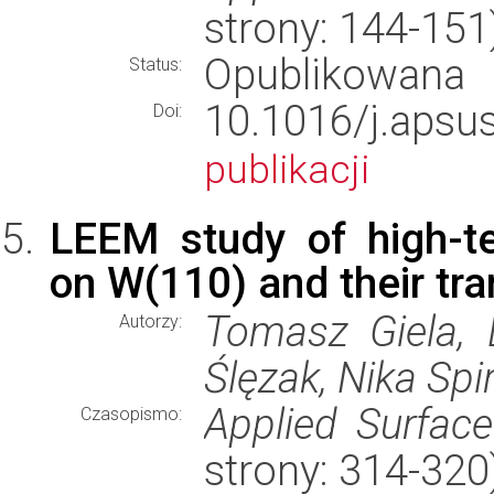
strony: 144-15
Opublikowana
Status:
10.1016/j.ap
Doi:
publikacji
LEEM study of high-t
on W(110) and their tr
Tomasz Giela, 
Autorzy:
Ślęzak, Nika Spir
Applied Surfac
Czasopismo:
strony: 314-32