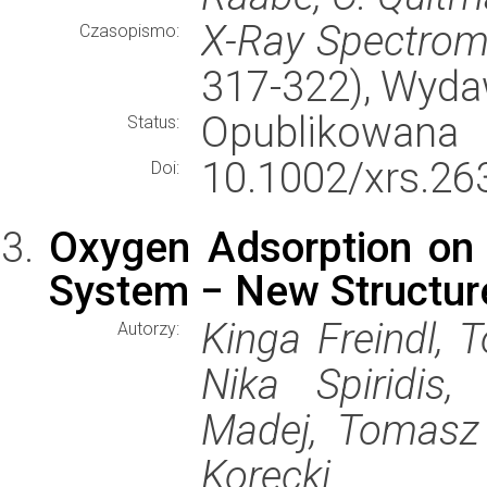
X-Ray Spectrom
Czasopismo:
317-322), Wyd
Opublikowana
Status:
10.1002/xrs.26
Doi:
Oxygen Adsorption on 
System − New Structur
Kinga Freindl, 
Autorzy:
Nika Spiridis,
Madej, Tomasz 
Korecki