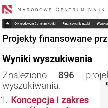
O Narodowym Centrum Nauki
Finansowanie nauki
Współpr
Projekty finansowane pr
Wyniki wyszukiwania
Znaleziono
896
projek
wyszukiwania:
D
Koncepcja i zakres