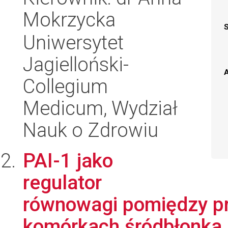
Mokrzycka
Uniwersytet
Jagielloński-
A
Collegium
Medicum, Wydział
Nauk o Zdrowiu
PAI-1 jako
regulator
równowagi pomiędzy pr
komórkach śródbłonka