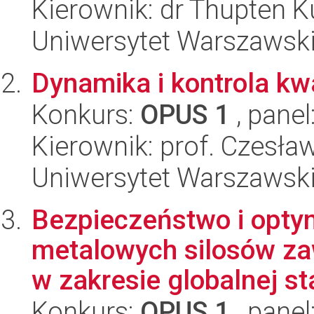
Kierownik: dr Thupten 
Uniwersytet Warszawsk
Dynamika i kontrola kw
Konkurs:
OPUS 1
, panel
Kierownik: prof. Czesł
Uniwersytet Warszawski,
Bezpieczeństwo i optym
metalowych silosów zaw
w zakresie globalnej sta
Konkurs:
OPUS 1
, panel