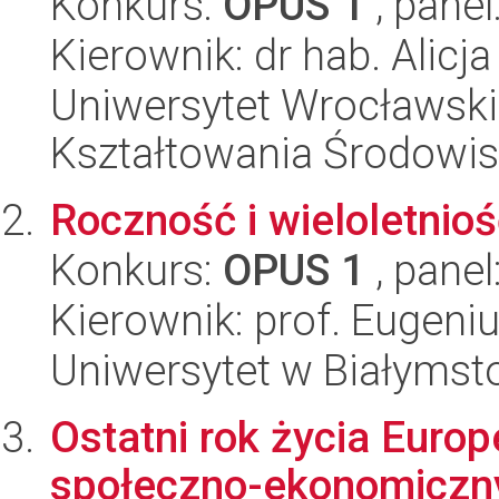
Konkurs:
OPUS 1
, panel
Kierownik: dr hab. Alicj
Uniwersytet Wrocławski,
Kształtowania Środowi
Roczność i wieloletnio
Konkurs:
OPUS 1
, panel
Kierownik: prof. Eugen
Uniwersytet w Białymst
Ostatni rok życia Euro
społeczno-ekonomiczny