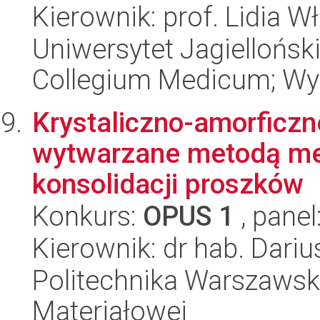
Kierownik: prof. Lidia W
Uniwersytet Jagiellońsk
Collegium Medicum; Wyd
Krystaliczno-amorficz
wytwarzane metodą mec
konsolidacji proszków
Konkurs:
OPUS 1
, panel
Kierownik: dr hab. Dariu
Politechnika Warszawska
Materiałowej