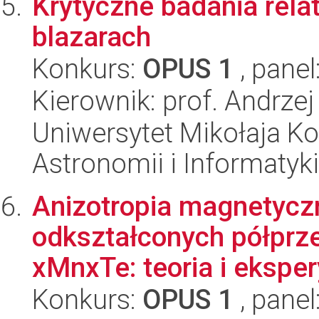
Krytyczne badania rel
blazarach
Konkurs:
OPUS 1
, panel
Kierownik: prof. Andrzej
Uniwersytet Mikołaja Kop
Astronomii i Informatyk
Anizotropia magnetyczn
odkształconych półpr
xMnxTe: teoria i ekspe
Konkurs:
OPUS 1
, panel