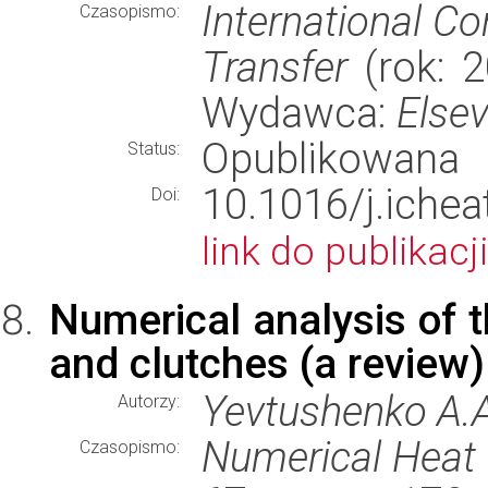
International C
Czasopismo:
Transfer
(rok: 2
Wydawca:
Elsev
Opublikowana
Status:
10.1016/j.iche
Doi:
link do publikacji
Numerical analysis of t
and clutches (a review)
Yevtushenko A.A
Autorzy:
Numerical Heat 
Czasopismo: