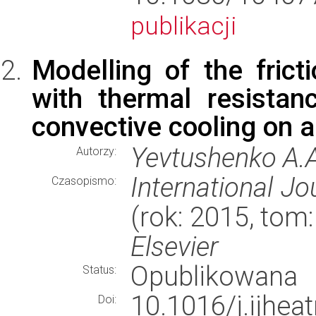
publikacji
Modelling of the frict
with thermal resista
convective cooling on a
Yevtushenko A.A
Autorzy:
International J
Czasopismo:
(rok: 2015, tom
Elsevier
Opublikowana
Status:
10.1016/j.ijhea
Doi: