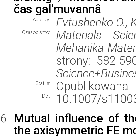
čas gal'muvannâ
Evtushenko O., K
Autorzy:
Materials Sci
Czasopismo:
Mehanika Materi
strony: 582-5
Science+Busine
Opublikowana
Status:
10.1007/s11003
Doi:
Mutual influence of th
the axisymmetric FE mo