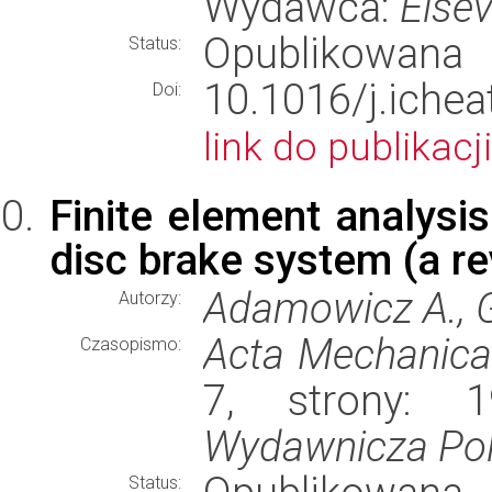
Wydawca:
Elsev
Opublikowana
Status:
10.1016/j.iche
Doi:
link do publikacji
Finite element analysis
disc brake system (a r
Adamowicz A., G
Autorzy:
Acta Mechanica
Czasopismo:
7, strony: 
Wydawnicza Poli
Status: