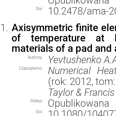
Opublikowana
10.2478/ama-2
Doi:
Axisymmetric finite ele
of temperature at b
materials of a pad and 
Yevtushenko A.A.
Autorzy:
Numerical Heat
Czasopismo:
(rok: 2012, tom
Taylor & Francis
Opublikowana
Status:
10.1080/1040
Doi: