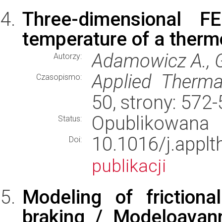
Three-dimensional F
temperature of a therm
Adamowicz A., G
Autorzy:
Applied Therma
Czasopismo:
50, strony: 572
Opublikowana
Status:
10.1016/j.appl
Doi:
publikacji
Modeling of friction
braking / Modeloavann