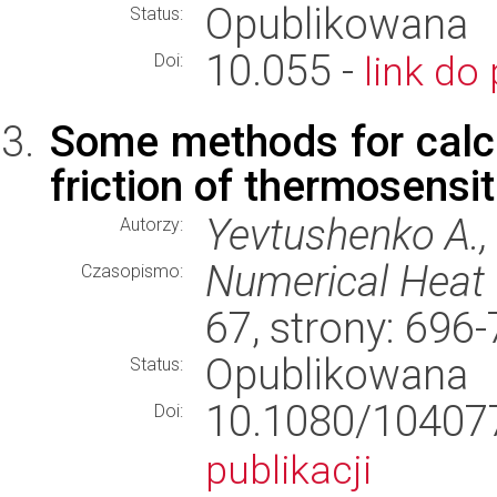
Opublikowana
Status:
10.055 -
link do 
Doi:
Some methods for calcu
friction of thermosensit
Yevtushenko A., 
Autorzy:
Numerical Heat 
Czasopismo:
67, strony: 696
Opublikowana
Status:
10.1080/1040
Doi:
publikacji