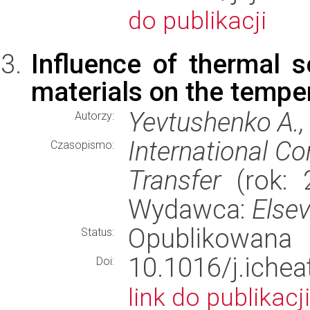
do publikacji
Influence of thermal s
materials on the temper
Yevtushenko A., 
Autorzy:
International C
Czasopismo:
Transfer
(rok: 2
Wydawca:
Elsev
Opublikowana
Status:
10.1016/j.iche
Doi:
link do publikacji