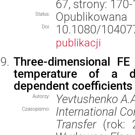
67, strony: 170
Opublikowana
Status:
10.1080/1040
Doi:
publikacji
Three-dimensional FE 
temperature of a d
dependent coefficients o
Yevtushenko A.A
Autorzy:
International C
Czasopismo:
Transfer
(rok: 2