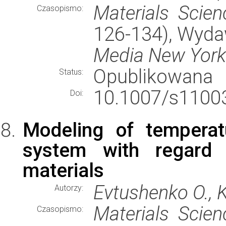
Materials Scien
Czasopismo:
126-134), Wyd
Media New York
Opublikowana
Status:
10.1007/s11003
Doi:
Modeling of temperat
system with regard f
materials
Evtushenko O., K
Autorzy:
Materials Scien
Czasopismo: