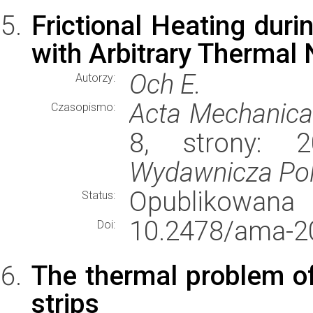
Frictional Heating dur
with Arbitrary Thermal 
Och E.
Autorzy:
Acta Mechanica
Czasopismo:
8, strony: 
Wydawnicza Poli
Opublikowana
Status:
10.2478/ama-2
Doi:
The thermal problem of 
strips