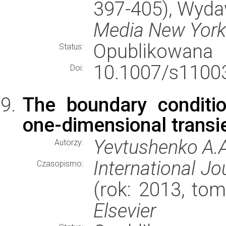
397-405), Wyd
Media New York
Opublikowana
Status:
10.1007/s11003
Doi:
The boundary conditio
one-dimensional transie
Yevtushenko A.A
Autorzy:
International J
Czasopismo:
(rok: 2013, tom
Elsevier