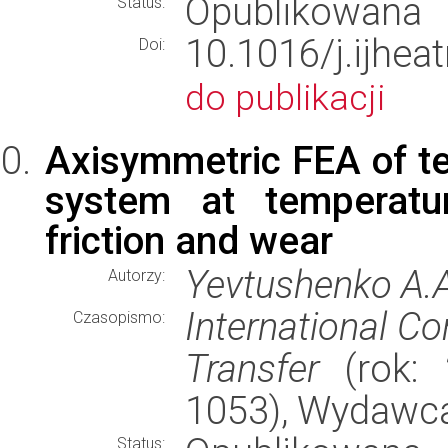
Opublikowana
Status:
10.1016/j.ijhea
Doi:
do publikacji
Axisymmetric FEA of te
system at temperatur
friction and wear
Yevtushenko A.A.
Autorzy:
International C
Czasopismo:
Transfer
(rok: 
1053), Wydawc
Status: