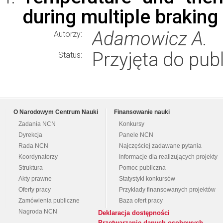
during multiple braking
Adamowicz A.
Autorzy:
Przyjęta do publ
Status:
O Narodowym Centrum Nauki
Finansowanie nauki
Zadania NCN
Konkursy
Dyrekcja
Panele NCN
Rada NCN
Najczęściej zadawane pytania
Koordynatorzy
Informacje dla realizujących projekty
Struktura
Pomoc publiczna
Akty prawne
Statystyki konkursów
Oferty pracy
Przykłady finansowanych projektów
Zamówienia publiczne
Baza ofert pracy
Nagroda NCN
Deklaracja dostępności
Przetwarzanie danych osobowych