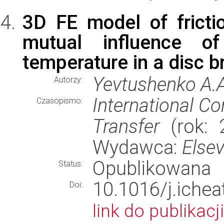
3D FE model of fricti
mutual influence of
temperature in a disc b
Yevtushenko A.A.
Autorzy:
International C
Czasopismo:
Transfer
(rok: 2
Wydawca:
Elsev
Opublikowana
Status:
10.1016/j.iche
Doi:
link do publikacji