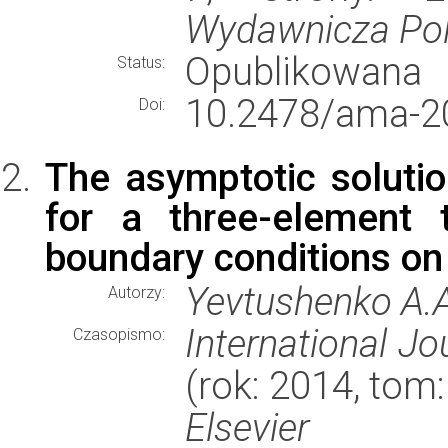
Wydawnicza Poli
Opublikowana
Status:
10.2478/ama-2
Doi:
The asymptotic solutio
for a three-element 
boundary conditions on 
Yevtushenko A.A
Autorzy:
International J
Czasopismo:
(rok: 2014, tom
Elsevier