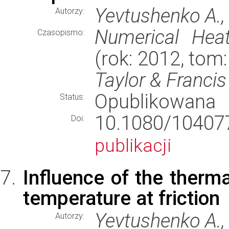
Yevtushenko A.,
Autorzy:
Numerical Heat
Czasopismo:
(rok: 2012, tom
Taylor & Francis
Opublikowana
Status:
10.1080/1040
Doi:
publikacji
Influence of the therma
temperature at friction
Yevtushenko A., 
Autorzy: