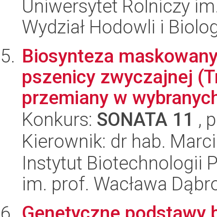
Uniwersytet Rolniczy im
Wydział Hodowli i Biolog
Biosynteza maskowanyc
pszenicy zwyczajnej (Tr
przemiany w wybranych 
Konkurs:
SONATA 11
, 
Kierownik: dr hab. Marci
Instytut Biotechnologi
im. prof. Wacława Dąb
Genetyczne podstawy b