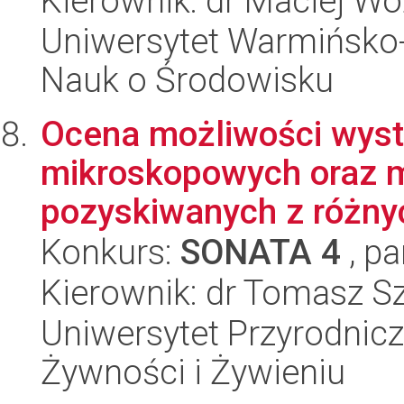
Kierownik: dr Maciej W
Uniwersytet Warmińsko-
Nauk o Środowisku
Ocena możliwości wys
mikroskopowych oraz m
pozyskiwanych z różny
Konkurs:
SONATA 4
, pa
Kierownik: dr Tomasz S
Uniwersytet Przyrodnic
Żywności i Żywieniu