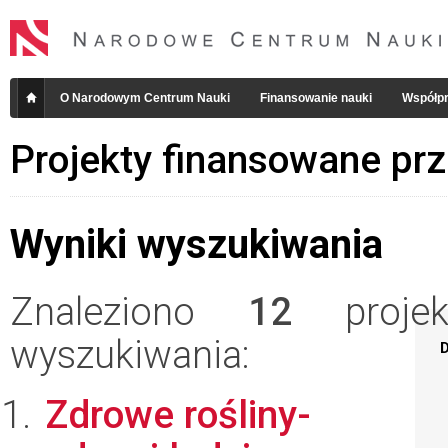
O Narodowym Centrum Nauki
Finansowanie nauki
Współpr
Projekty finansowane pr
Wyniki wyszukiwania
Znaleziono
12
projekt
wyszukiwania:
D
Zdrowe rośliny-