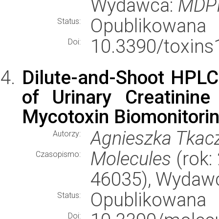
Wydawca:
MDP
Opublikowana
Status:
10.3390/toxins
Doi:
Dilute-and-Shoot HPLC
of Urinary Creatinin
Mycotoxin Biomonitorin
Agnieszka Tkacz
Autorzy:
Molecules
(rok: 
Czasopismo:
46035), Wydaw
Opublikowana
Status:
Doi: