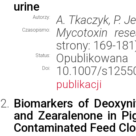
urine
A. Tkaczyk, P. J
Autorzy:
Mycotoxin rese
Czasopismo:
strony: 169-18
Opublikowana
Status:
10.1007/s12
Doi:
publikacji
Biomarkers of Deoxyniv
and Zearalenone in Pig
Contaminated Feed Clo