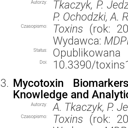
Tkaczyk, P. Jedz
Autorzy:
P. Ochodzki, A.
Toxins
(rok: 20
Czasopismo:
Wydawca:
MDP
Opublikowana
Status:
10.3390/toxins
Doi:
Mycotoxin Biomarker
Knowledge and Analyti
A. Tkaczyk, P. J
Autorzy:
Toxins
(rok: 20
Czasopismo: