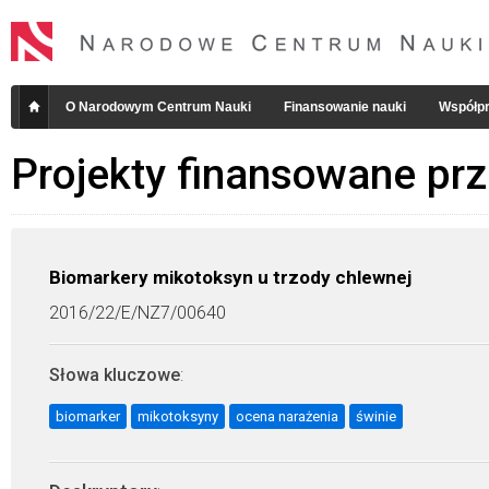
O Narodowym Centrum Nauki
Finansowanie nauki
Współpr
Projekty finansowane pr
Biomarkery mikotoksyn u trzody chlewnej
2016/22/E/NZ7/00640
Słowa kluczowe
:
biomarker
mikotoksyny
ocena narażenia
świnie