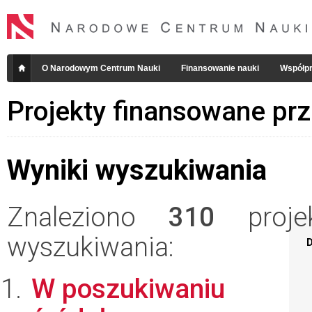
O Narodowym Centrum Nauki
Finansowanie nauki
Współpr
Projekty finansowane pr
Wyniki wyszukiwania
Znaleziono
310
projek
wyszukiwania:
D
W poszukiwaniu