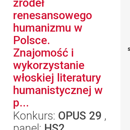
źródeł
renesansowego
humanizmu w
Polsce.
Znajomość i
S
wykorzystanie
włoskiej literatury
humanistycznej w
p...
Konkurs:
OPUS 29
,
panel:
HS2