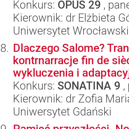
Konkurs:
OPUS 29
, pan
Kierownik: dr Elżbieta G
Uniwersytet Wrocławski
Dlaczego Salome? Trans
kontrnarracje fin de si
wykluczenia i adaptacyj
Konkurs:
SONATINA 9
,
Kierownik: dr Zofia Mari
Uniwersytet Gdański
Pamięć przyszłości. N