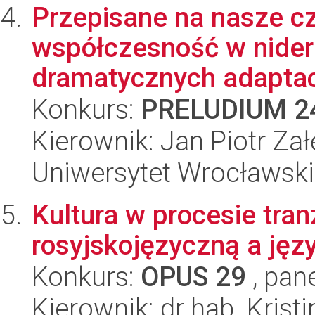
Przepisane na nasze c
współczesność w nider
dramatycznych adaptacja
Konkurs:
PRELUDIUM 2
Kierownik: Jan Piotr Zał
Uniwersytet Wrocławski
Kultura w procesie tran
rosyjskojęzyczną a jęz
Konkurs:
OPUS 29
, pan
Kierownik: dr hab. Krist