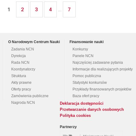
2
3
4
7
1
...
O Narodowym Centrum Nauki
Finansowanie nauki
Zadania NCN
Konkursy
Dyrekcja
Panele NCN
Rada NCN
Najczęściej zadawane pytania
Koordynatorzy
Informacje dla realizujących projekty
Struktura
Pomoc publiczna
Akty prawne
Statystyki konkursów
Oferty pracy
Przykłady finansowanych projektów
Zamówienia publiczne
Baza ofert pracy
Nagroda NCN
Deklaracja dostępności
Przetwarzanie danych osobowych
Polityka cookies
Partnerzy