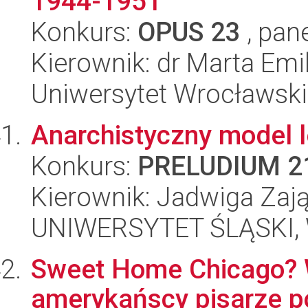
1944-1951
Konkurs:
OPUS 23
, pan
Kierownik: dr Marta Em
Uniwersytet Wrocławski,
Anarchistyczny model l
Konkurs:
PRELUDIUM 2
Kierownik: Jadwiga Zaj
UNIWERSYTET ŚLĄSKI, 
Sweet Home Chicago? W
amerykańscy pisarze p