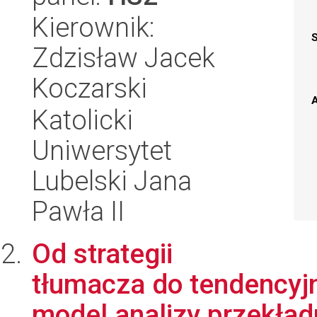
Kierownik:
Zdzisław Jacek
Koczarski
A
Katolicki
Uniwersytet
Lubelski Jana
Pawła II
Od strategii
tłumacza do tendencyjn
model analizy przekład