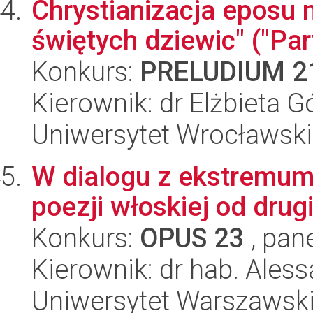
Chrystianizacja eposu 
świętych dziewic" ("Pa
Konkurs:
PRELUDIUM 2
Kierownik: dr Elżbieta G
Uniwersytet Wrocławski,
W dialogu z ekstremum
poezji włoskiej od dru
Konkurs:
OPUS 23
, pan
Kierownik: dr hab. Ales
Uniwersytet Warszawski,