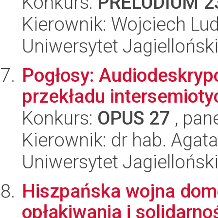
Konkurs:
PRELUDIUM 2
Kierownik: Wojciech Lu
Uniwersytet Jagiellońsk
Pogłosy: Audiodeskrypc
przekładu intersemiot
Konkurs:
OPUS 27
, pan
Kierownik: dr hab. Agat
Uniwersytet Jagiellońsk
Hiszpańska wojna domo
opłakiwania i solidar