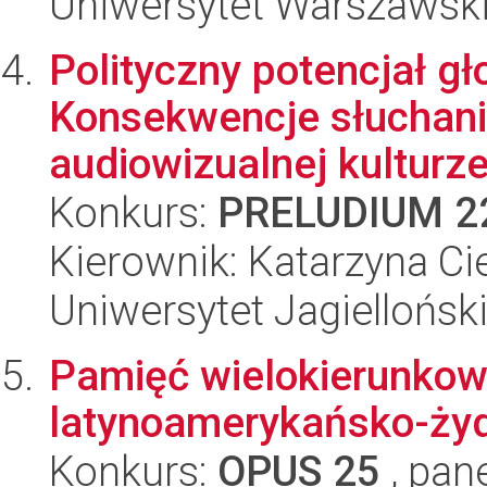
Uniwersytet Warszawski,
Polityczny potencjał gł
Konsekwencje słuchania
audiowizualnej kulturz
Konkurs:
PRELUDIUM 2
Kierownik: Katarzyna Ci
Uniwersytet Jagielloński
Pamięć wielokierunkowa
latynoamerykańsko-ży
Konkurs:
OPUS 25
, pan