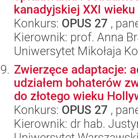
kanadyjskiej XXI wieku
Konkurs:
OPUS 27
, pan
Kierownik: prof. Anna B
Uniwersytet Mikołaja K
Zwierzęce adaptacje: a
udziałem bohaterów zw
do złotego wieku Hollyw
Konkurs:
OPUS 27
, pan
Kierownik: dr hab. Jus
Uniwersytet Warszawsk