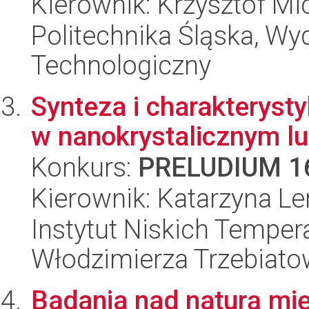
Kierownik: Krzysztof Mi
Politechnika Śląska, Wy
Technologiczny
Synteza i charakterysty
w nanokrystalicznym l
Konkurs:
PRELUDIUM 1
Kierownik: Katarzyna L
Instytut Niskich Tempera
Włodzimierza Trzebiat
Badania nad naturą mi