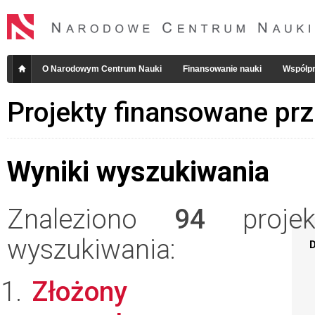
O Narodowym Centrum Nauki
Finansowanie nauki
Współpr
Projekty finansowane pr
Wyniki wyszukiwania
Znaleziono
94
projekt
wyszukiwania:
D
Złożony