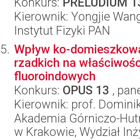
Konkurs:
PRELUDIUM 1
Kierownik: Yongjie Wan
Instytut Fizyki PAN
Wpływ ko-domieszkowa
rzadkich na właściwośc
fluoroindowych
Konkurs:
OPUS 13
, pan
Kierownik: prof. Domini
Akademia Górniczo-Hutn
w Krakowie, Wydział Inży