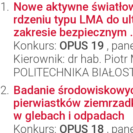
Nowe aktywne światłow
rdzeniu typu LMA do u
zakresie bezpiecznym .
Konkurs:
OPUS 19
, pan
Kierownik: dr hab. Piotr 
POLITECHNIKA BIAŁOSTO
Badanie środowiskowy
pierwiastków ziemrzad
w glebach i odpadach
Konkurs:
OPUS 18
, pan