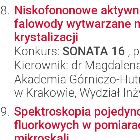
Niskofononowe aktywn
falowody wytwarzane 
krystalizacji
Konkurs:
SONATA 16
, 
Kierownik: dr Magdalen
Akademia Górniczo-Hutn
w Krakowie, Wydział Inży
Spektroskopia pojedyn
fluorkowych w pomiara
mikroskali