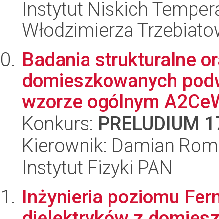
Instytut Niskich Tempera
Włodzimierza Trzebiat
Badania strukturalne o
domieszkowanych podw
wzorze ogólnym A2C
Konkurs:
PRELUDIUM 1
Kierownik: Damian Rom
Instytut Fizyki PAN
Inżynieria poziomu Fe
dielektryków z domies