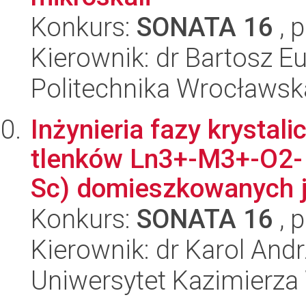
Konkurs:
SONATA 16
, 
Kierownik: dr Bartosz E
Politechnika Wrocławsk
Inżynieria fazy krystal
tlenków Ln3+-M3+-O2- (
Sc) domieszkowanych j
Konkurs:
SONATA 16
, 
Kierownik: dr Karol And
Uniwersytet Kazimierza 