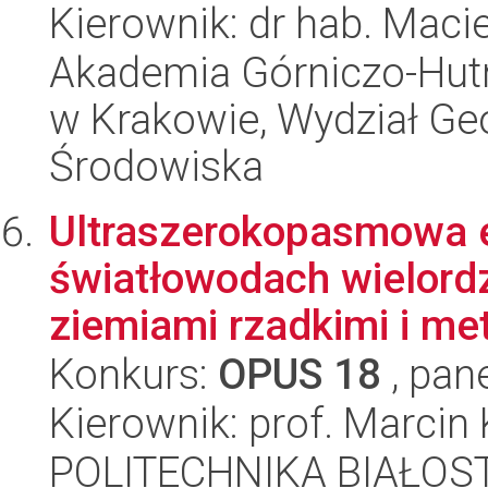
Kierownik: dr hab. Maci
Akademia Górniczo-Hutn
w Krakowie, Wydział Geol
Środowiska
Ultraszerokopasmowa e
światłowodach wielor
ziemiami rzadkimi i meta
Konkurs:
OPUS 18
, pan
Kierownik: prof. Marci
POLITECHNIKA BIAŁOSTO