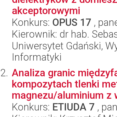
akceptorowymi
Konkurs:
OPUS 17
, pan
Kierownik: dr hab. Seba
Uniwersytet Gdański, Wyd
Informatyki
Analiza granic międz
kompozytach tlenki met
magnezu/aluminium z w
Konkurs:
ETIUDA 7
, pan