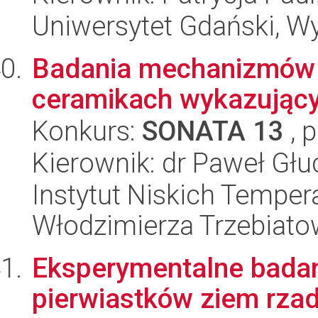
Uniwersytet Gdański, W
Badania mechanizmów t
ceramikach wykazujący
Konkurs:
SONATA 13
, 
Kierownik: dr Paweł Gł
Instytut Niskich Tempera
Włodzimierza Trzebiat
Eksperymentalne badan
pierwiastków ziem rza