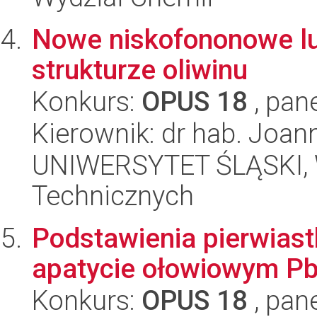
Nowe niskofononowe lu
strukturze oliwinu
Konkurs:
OPUS 18
, pan
Kierownik: dr hab. Joan
UNIWERSYTET ŚLĄSKI, W
Technicznych
Podstawienia pierwiast
apatycie ołowiowym P
Konkurs:
OPUS 18
, pan