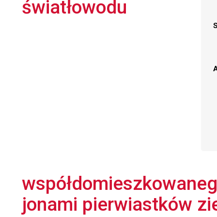
światłowodu
A
współdomieszkowanego
jonami pierwiastków zi