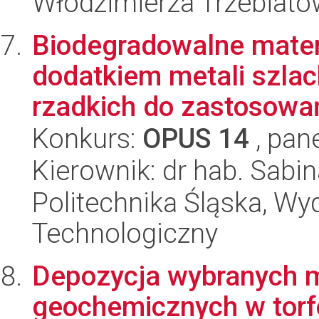
Włodzimierza Trzebiat
Biodegradowalne mater
dodatkiem metali szlac
rzadkich do zastosowań
Konkurs:
OPUS 14
, pan
Kierownik: dr hab. Sabi
Politechnika Śląska, Wy
Technologiczny
Depozycja wybranych m
geochemicznych w torf