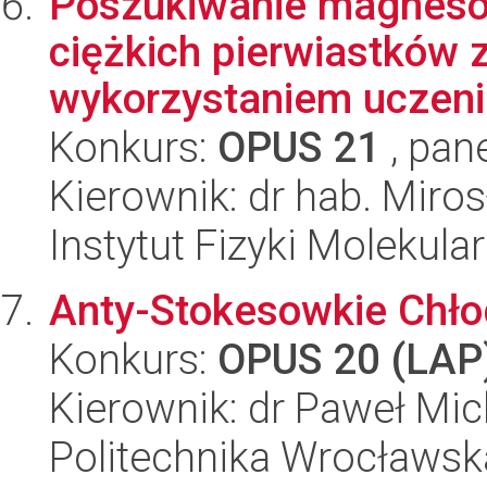
Poszukiwanie magnesów
ciężkich pierwiastków 
wykorzystaniem uczen
Konkurs:
OPUS 21
, pan
Kierownik: dr hab. Mir
Instytut Fizyki Molekula
Anty-Stokesowkie Chłod
Konkurs:
OPUS 20 (LAP
Kierownik: dr Paweł Mic
Politechnika Wrocławsk