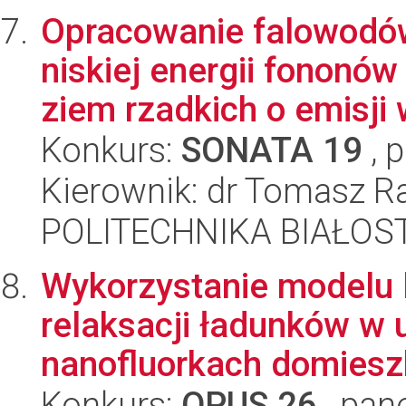
Opracowanie falowodów
niskiej energii fonon
ziem rzadkich o emisji 
Konkurs:
SONATA 19
, 
Kierownik: dr Tomasz R
POLITECHNIKA BIAŁOS
Wykorzystanie modelu 
relaksacji ładunków w
nanofluorkach domiesz
Konkurs:
OPUS 26
, pan