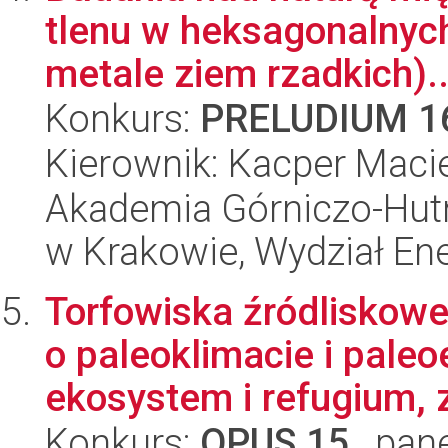
tlenu w heksagonalnyc
metale ziem rzadkich)..
Konkurs:
PRELUDIUM 1
Kierownik: Kacper Macie
Akademia Górniczo-Hutn
w Krakowie, Wydział Ener
Torfowiska źródliskow
o paleoklimacie i paleo
ekosystem i refugium, z
Konkurs:
OPUS 15
, pan