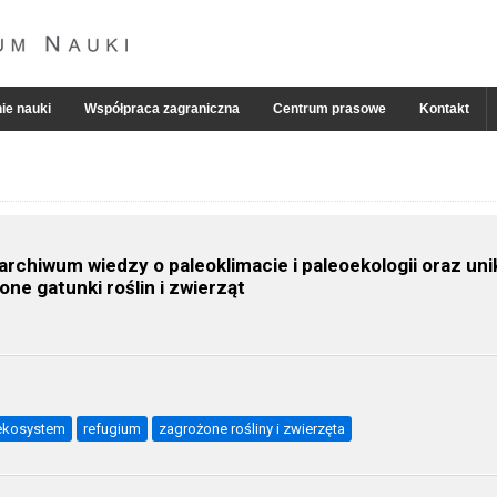
ie nauki
Współpraca zagraniczna
Centrum prasowe
Kontakt
archiwum wiedzy o paleoklimacie i paleoekologii oraz uni
ne gatunki roślin i zwierząt
ekosystem
refugium
zagrożone rośliny i zwierzęta