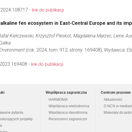
v.2024.108717 -
link do publikacji
 alkaline fen ecosystem in East-Central Europe and its im
Rafał Kiełczewski, Krzysztof Pleskot, Magdalena Marzec, Liene Au
Gałka
 Environment
(rok: 2024, tom: 912, strony: 169408), Wydawca:
El
v.2023.169408 -
link do publikacji
uki
Współpraca zagraniczna
Centrum prasowe
HARMONIA
Aktualności
Współpraca wielostronna
O NCN w mediac
dawane pytania
Współpraca dwustronna
Materiały do pob
ealizujących projekty
Recenzenci zagraniczni
na