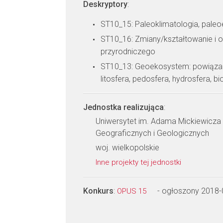
Deskryptory
:
ST10_15: Paleoklimatologia, paleo
ST10_16: Zmiany/kształtowanie i 
przyrodniczego
ST10_13: Geoekosystem: powiązan
litosfera, pedosfera, hydrosfera, b
Jednostka realizująca
:
Uniwersytet im. Adama Mickiewicza
Geograficznych i Geologicznych
woj. wielkopolskie
Inne projekty tej jednostki
Konkurs
:
- ogłoszony 2018-
OPUS 15