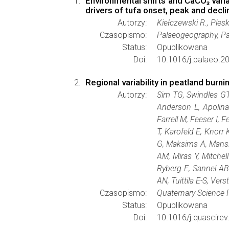
Environmental shifts and CaCO₃ varia
drivers of tufa onset, peak and decli
Autorzy:
Kiełczewski R., Ples
Czasopismo:
Palaeogeography, Pa
Status:
Opublikowana
Doi:
10.1016/j.palaeo.2
Regional variability in peatland burn
Autorzy:
Sim TG, Swindles GT,
Anderson L, Apolina
Farrell M, Feeser I,
T, Karofeld E, Knor
G, Maksims A, Mansil
AM, Miras Y, Mitchell
Ryberg E, Sannel AB
AN, Tuittila E-S, Ver
Czasopismo:
Quaternary Science 
Status:
Opublikowana
Doi:
10.1016/j.quascire