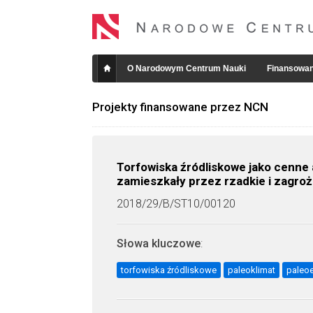
O Narodowym Centrum Nauki
Finansowan
Projekty finansowane przez NCN
Torfowiska źródliskowe jako cenne 
zamieszkały przez rzadkie i zagrożo
2018/29/B/ST10/00120
Słowa kluczowe
:
torfowiska źródliskowe
paleoklimat
paleo