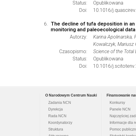
Status:
Opublikowana
Doi:
10.1016/j.quascire
The decline of tufa deposition in an
monitoring and paleoecological data
Autorzy:
Karina Apolinarska, 
Kowalczyk, Mariusz 
Czasopismo:
Science of the Total
Status:
Opublikowana
Doi:
10.1016/j.scitoten
O Narodowym Centrum Nauki
Finansowanie na
Zadania NCN
Konkursy
Dyrekcja
Panele NCN
Rada NCN
Najczęściej za
Koordynatorzy
Informacje dla r
Struktura
Pomoc publicz