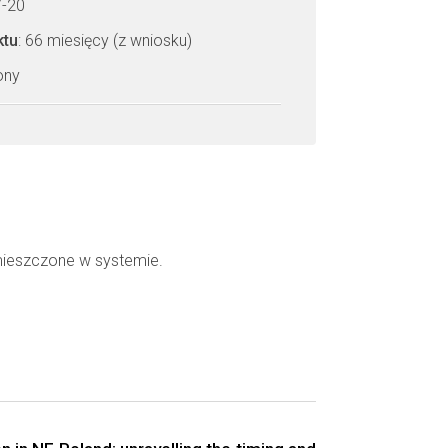
7-20
ktu
: 66 miesięcy (z wniosku)
zony
mieszczone w systemie.