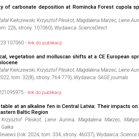
y of carbonate deposition at Romincka Forest cupola spr
Rafał Kiełczewski, Krzysztof Pleskot, Magdalena Marzec, Liene Au
tom: 226, strony: 107060), Wydawca:
ScienceDirect
023.107060 -
link do publikacji
al, vegetation and molluscan shifts at a CE European spri
Holocene
Rafał Kiełczewski, Krzysztof Pleskot, Magdalena Marzec, Liene Au
2022, tom: 32(8), strony: 764-779), Wydawca:
SAGE journals
221095975 -
link do publikacji
able at an alkaline fen in Central Latvia: Their impacts o
Eastern Baltic Region
, Krzysztof Pleskot, Liene Aunina, Magdalena Marzec, Małgor
z Gałka
Reviews
(rok: 2024, tom: 334, strony: 46037), Wydawca:
Science 