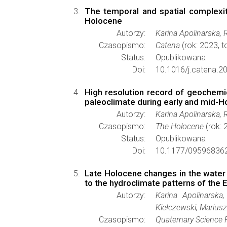
The temporal and spatial complexit
Holocene
Autorzy:
Karina Apolinarska, 
Czasopismo:
Catena
(rok: 2023, 
Status:
Opublikowana
Doi:
10.1016/j.catena.2
High resolution record of geochemic
paleoclimate during early and mid-
Autorzy:
Karina Apolinarska, 
Czasopismo:
The Holocene
(rok: 
Status:
Opublikowana
Doi:
10.1177/09596836
Late Holocene changes in the water t
to the hydroclimate patterns of the 
Autorzy:
Karina Apolinarska
Kiełczewski, Marius
Czasopismo:
Quaternary Science 