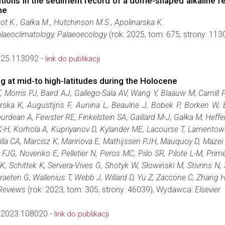
tions in the sediment record of a dome-shaped alkaline fen
ne
kot K., Gałka M., Hutchinson M.S., Apolinarska K.
laeoclimatology, Palaeoecology
(rok: 2025, tom: 675, strony: 1
025.113092 -
link do publikacji
ing at mid-to high-latitudes during the Holocene
 Morris PJ, Baird AJ, Gallego-Sala AV, Wang Y, Blaauw M, Camill P
rska K, Augustijns F, Aunina L, Beaulne J, Bobek P, Borken W, B
 Feurdean A, Fewster RE, Finkelstein SA, Gaillard M-J, Gałka M, Hef
r K-H, Korhola A, Kupriyanov D, Kylander ME, Lacourse T, Lament
la CA, Marcisz K, Marinova E, Mathijssen PJH, Mauquoy D, Mazei 
 FJG, Novenko E, Pelletier N, Peros MC, Piilo SR, Pilote L-M, Prim
K, Schittek K, Servera-Vives G, Shotyk W, Słowiński M, Stivrins
straeten G, Wallenius T, Webb J, Willard D, Yu Z, Zaccone C, Zhang H
Reviews
(rok: 2023, tom: 305, strony: 46039), Wydawca:
Elsevier
v.2023.108020 -
link do publikacji