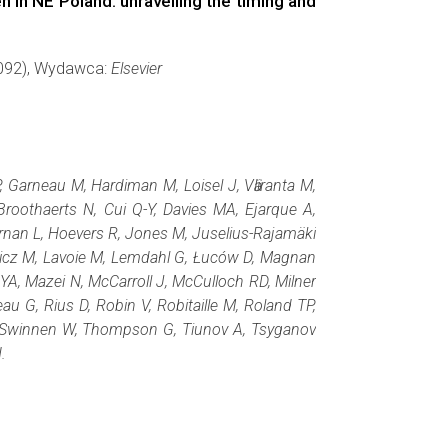
 in NE Poland: unravelling the timing and
13092), Wydawca:
Elsevier
, Garneau M, Hardiman M, Loisel J, Vӓliranta M,
roothaerts N, Cui Q-Y, Davies MA, Ejarque A,
fernan L, Hoevers R, Jones M, Juselius-Rajamäki
owicz M, Lavoie M, Lemdahl G, Łuców D, Magnan
YA, Mazei N, McCarroll J, McCulloch RD, Milner
eau G, Rius D, Robin V, Robitaille M, Roland TP,
 N, Swinnen W, Thompson G, Tiunov A, Tsyganov
.