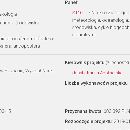
Panel
:
- Nauki o Ziemi: geo
ST10
ekologia
meteorologia, oceanologia, 
ochrona środowiska
środowiska, cykle biogeoc
naturalnymi
ia atmosfera-morfosfera-
iosfera, antroposfera
Kierownik projektu
(z jednostki 
 w Poznaniu, Wydział Nauk
dr hab. Karina Apolinarska
Liczba wykonawców projektu
:
03-15
Przyznana kwota
: 683 392 PLN
Rozpoczęcie projektu
: 2019-0