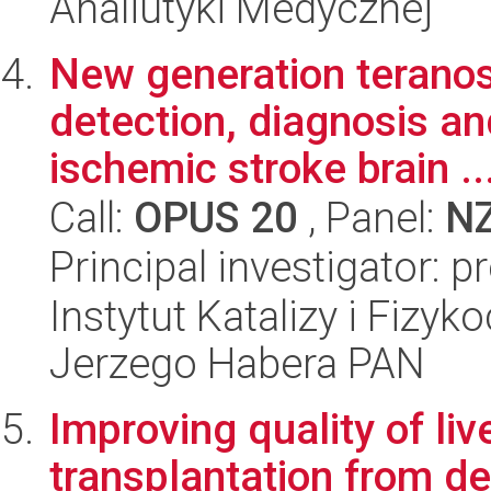
Analiutyki Medycznej
New generation teranost
detection, diagnosis a
ischemic stroke brain ..
Call:
OPUS 20
, Panel:
N
Principal investigator: p
Instytut Katalizy i Fizy
Jerzego Habera PAN
Improving quality of liv
transplantation from d