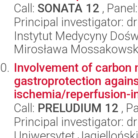
Call:
SONATA 12
, Panel
Principal investigator: 
Instytut Medycyny Doświa
Mirosława Mossakowsk
Involvement of carbon 
gastroprotection again
ischemia/reperfusion-in
Call:
PRELUDIUM 12
, P
Principal investigator:
Uniwersytet Jagiellońsk