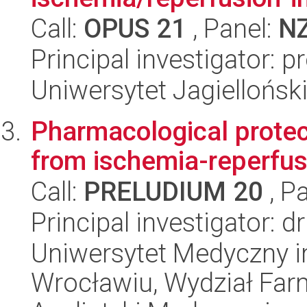
Call:
OPUS 21
, Panel:
N
Principal investigator: p
Uniwersytet Jagiellońs
Pharmacological protect
from ischemia-reperfusi
Call:
PRELUDIUM 20
, P
Principal investigator: 
Uniwersytet Medyczny i
Wrocławiu, Wydział Far