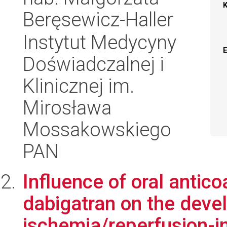
Beręsewicz-Haller
Instytut Medycyny
Doświadczalnej i
Klinicznej im.
Mirosława
Mossakowskiego
PAN
Influence of oral antic
dabigatran on the deve
ischemia/reperfusion-in