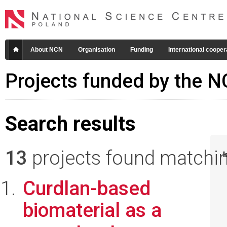
About NCN
Organisation
Funding
International cooper
Projects funded by the 
Search results
13
projects found matching
I
Curdlan-based
biomaterial as a