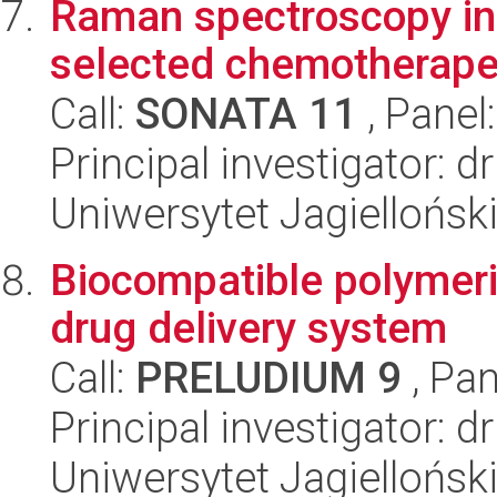
Raman spectroscopy in 
selected chemotherapeu
Call:
SONATA 11
, Panel
Principal investigator: 
Uniwersytet Jagiellońsk
Biocompatible polymeri
drug delivery system
Call:
PRELUDIUM 9
, Pan
Principal investigator: 
Uniwersytet Jagiellońsk