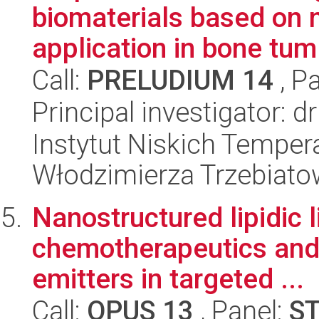
biomaterials based on 
application in bone tum.
Call:
PRELUDIUM 14
, P
Principal investigator: d
Instytut Niskich Tempera
Włodzimierza Trzebiat
Nanostructured lipidic l
chemotherapeutics and 
emitters in targeted ...
Call:
OPUS 13
, Panel:
S