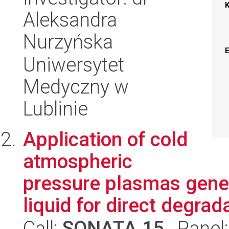
Aleksandra
Nurzyńska
Uniwersytet
Medyczny w
Lublinie
Application of cold
atmospheric
pressure plasmas gener
liquid for direct degrada
Call:
SONATA 15
, Panel