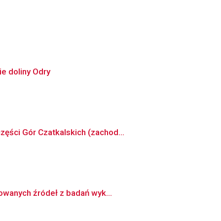
ie doliny Odry
ęści Gór Czatkalskich (zachod...
kowanych źródeł z badań wyk...