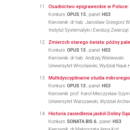
Osadnictwo epigraweckie w Polsce: 
Konkurs:
OPUS 15
, panel:
HS3
Kierownik: dr hab. Jarosław Grzegorz W
Instytut Systematyki i Ewolucji Zwierzą
Zmierzch starego świata: późny paleo
Konkurs:
OPUS 13
, panel:
HS3
Kierownik: dr hab. Andrzej Wiśniewski
Uniwersytet Wrocławski, Wydział Nauk 
Multidyscyplinarne studia mikroregi
Konkurs:
OPUS 13
, panel:
HS3
Kierownik: prof. Karol Mieczysław Szy
Uniwersytet Warszawski, Wydział Archeo
Historia zasiedlenia jaskiń Doliny S
Konkurs:
SONATA BIS 6
, panel:
HS3
Kierownik: dr Małgorzata Anna Kot