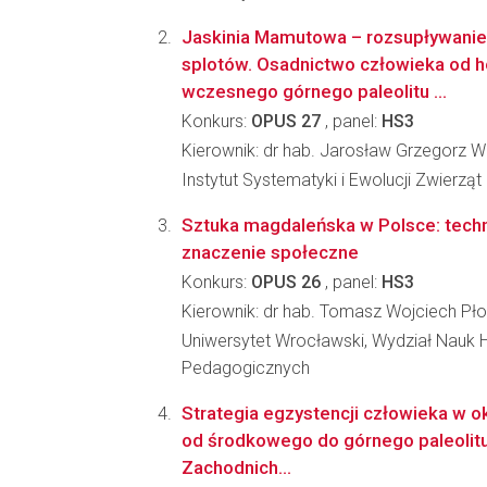
Jaskinia Mamutowa – rozsupływani
splotów. Osadnictwo człowieka od 
wczesnego górnego paleolitu ...
Konkurs:
OPUS 27
, panel:
HS3
Kierownik: dr hab. Jarosław Grzegorz W
Instytut Systematyki i Ewolucji Zwierzą
Sztuka magdaleńska w Polsce: techn
znaczenie społeczne
Konkurs:
OPUS 26
, panel:
HS3
Kierownik: dr hab. Tomasz Wojciech Pł
Uniwersytet Wrocławski, Wydział Nauk H
Pedagogicznych
Strategia egzystencji człowieka w 
od środkowego do górnego paleolitu
Zachodnich...