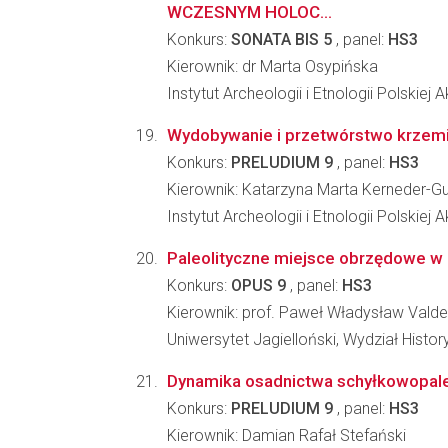
WCZESNYM HOLOC...
Konkurs:
SONATA BIS 5
, panel:
HS3
Kierownik: dr Marta Osypińska
Instytut Archeologii i Etnologii Polskiej
Wydobywanie i przetwórstwo krzemien
Konkurs:
PRELUDIUM 9
, panel:
HS3
Kierownik: Katarzyna Marta Kerneder-G
Instytut Archeologii i Etnologii Polskiej
Paleolityczne miejsce obrzędowe w 
Konkurs:
OPUS 9
, panel:
HS3
Kierownik: prof. Paweł Władysław Val
Uniwersytet Jagielloński, Wydział Histo
Dynamika osadnictwa schyłkowopale
Konkurs:
PRELUDIUM 9
, panel:
HS3
Kierownik: Damian Rafał Stefański