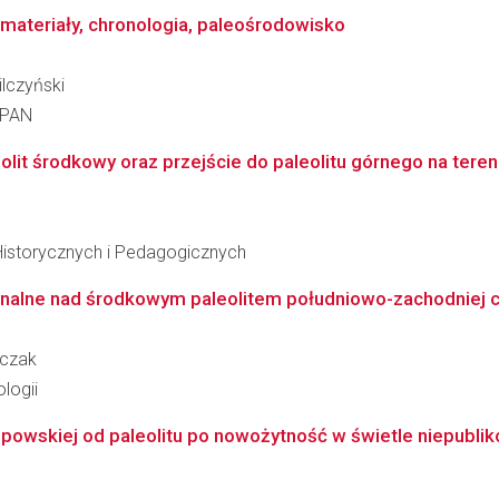
materiały, chronologia, paleośrodowisko
ilczyński
t PAN
lit środkowy oraz przejście do paleolitu górnego na teren
Historycznych i Pedagogicznych
onalne nad środkowym paleolitem południowo-zachodniej cz
mczak
logii
ąspowskiej od paleolitu po nowożytność w świetle niepubli