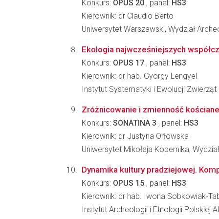
Konkurs:
OPUS 20
, panel:
HS3
Kierownik: dr Claudio Berto
Uniwersytet Warszawski, Wydział Archeo
Ekologia najwcześniejszych współcze
Konkurs:
OPUS 17
, panel:
HS3
Kierownik: dr hab. György Lengyel
Instytut Systematyki i Ewolucji Zwierzą
Zróżnicowanie i zmienność kościane
Konkurs:
SONATINA 3
, panel:
HS3
Kierownik: dr Justyna Orłowska
Uniwersytet Mikołaja Kopernika, Wydzia
Dynamika kultury pradziejowej. Kom
Konkurs:
OPUS 15
, panel:
HS3
Kierownik: dr hab. Iwona Sobkowiak-Ta
Instytut Archeologii i Etnologii Polskiej