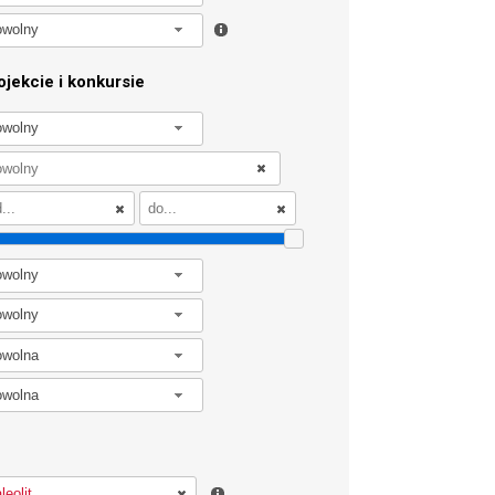
owolny
jekcie i konkursie
owolny
owolny
owolny
owolna
owolna