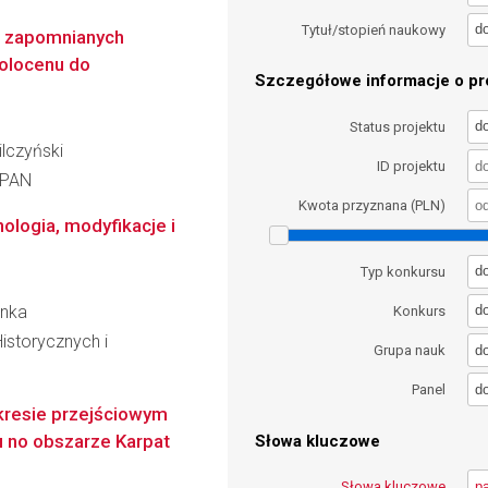
d
Tytuł/stopień naukowy
e zapomnianych
holocenu do
Szczegółowe informacje o pro
d
Status projektu
ilczyński
ID projektu
t PAN
Kwota przyznana (PLN)
ologia, modyfikacje i
d
Typ konkursu
onka
d
Konkurs
istorycznych i
d
Grupa nauk
d
Panel
okresie przejściowym
 no obszarze Karpat
Słowa kluczowe
Słowa kluczowe