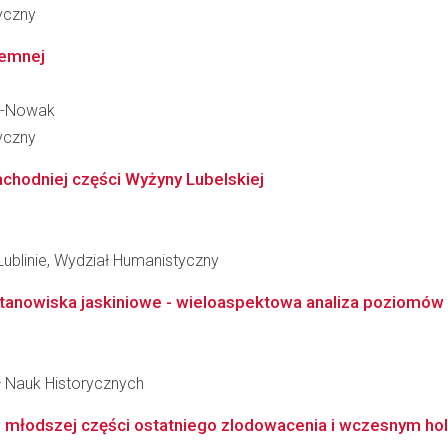
ryczny
iemnej
de-Nowak
ryczny
chodniej części Wyżyny Lubelskiej
Lublinie, Wydział Humanistyczny
stanowiska jaskiniowe - wieloaspektowa analiza poziomów 
ł Nauk Historycznych
 młodszej części ostatniego zlodowacenia i wczesnym holo