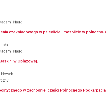
 Akademii Nauk
ia czekoladowego w paleolicie i mezolicie w północno-zac
ubała
 Akademii Nauk
Jaskini w Obłazowej.
de-Nowak
ryczny
olitycznego w zachodniej części Północnego Podkarpacia