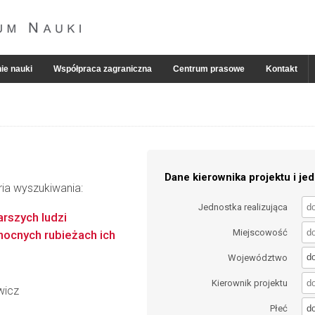
ie nauki
Współpraca zagraniczna
Centrum prasowe
Kontakt
Dane kierownika projektu i jed
ria wyszukiwania:
Jednostka realizująca
rszych ludzi
Miejscowość
ocnych rubieżach ich
d
Województwo
Kierownik projektu
wicz
d
Płeć