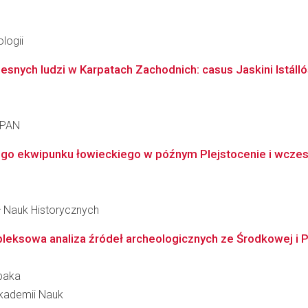
logii
snych ludzi w Karpatach Zachodnich: casus Jaskini Istálló
t PAN
go ekwipunku łowieckiego w późnym Plejstocenie i wczesn
ł Nauk Historycznych
pleksowa analiza źródeł archeologicznych ze Środkowej i 
baka
 Akademii Nauk