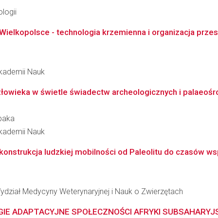
logii
ielkopolsce - technologia krzemienna i organizacja przest
 Akademii Nauk
człowieka w świetle świadectw archeologicznych i palaeoś
baka
 Akademii Nauk
rekonstrukcja ludzkiej mobilności od Paleolitu do czasów w
ydział Medycyny Weterynaryjnej i Nauk o Zwierzętach
EGIE ADAPTACYJNE SPOŁECZNOŚCI AFRYKI SUBSAHARYJS