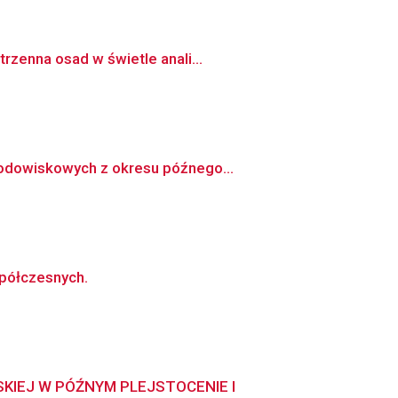
rzenna osad w świetle anali...
rodowiskowych z okresu późnego...
spółczesnych.
KIEJ W PÓŹNYM PLEJSTOCENIE I