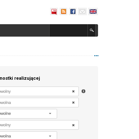
nostki realizującej
owolne
owolna