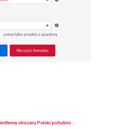
pokaż tylko projekty z aparaturą
Wyczyść formularz
dlenia obszaru Polski południo...