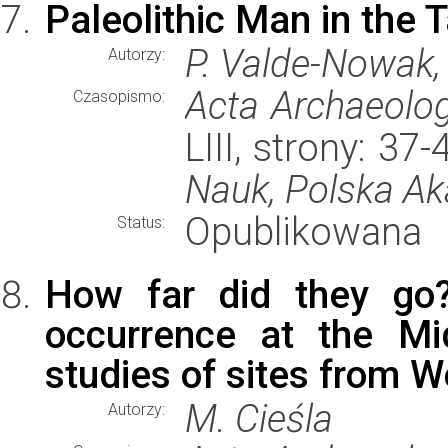
Paleolithic Man in the 
P. Valde-Nowak,
Autorzy:
Acta Archaeolog
Czasopismo:
LIII, strony: 3
Nauk, Polska A
Opublikowana
Status:
How far did they go?
occurrence at the Mid
studies of sites from 
M. Cieśla
Autorzy: