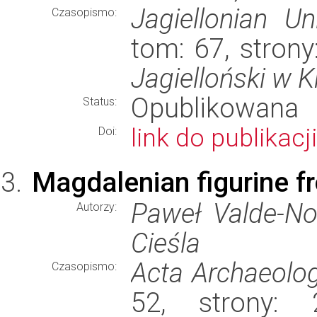
Jagiellonian Un
Czasopismo:
tom: 67, stron
Jagielloński w 
Opublikowana
Status:
link do publikacji
Doi:
Magdalenian figurine 
Paweł Valde-N
Autorzy:
Cieśla
Acta Archaeolog
Czasopismo:
52, strony: