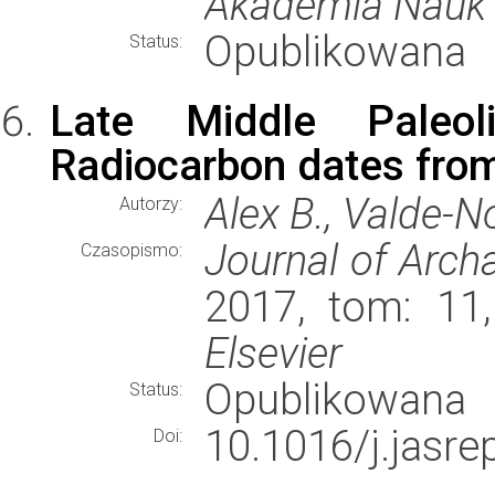
Akademia Nauk
Opublikowana
Status:
Late Middle Paleol
Radiocarbon dates fr
Alex B., Valde-N
Autorzy:
Journal of Arch
Czasopismo:
2017, tom: 11,
Elsevier
Opublikowana
Status:
10.1016/j.jasre
Doi: