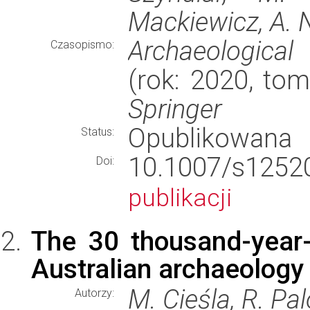
Mackiewicz, A.
Archaeological
Czasopismo:
(rok: 2020, tom
Springer
Opublikowana
Status:
10.1007/s12
Doi:
publikacji
The 30 thousand-year
Australian archaeology
M. Cieśla, R. Pa
Autorzy: