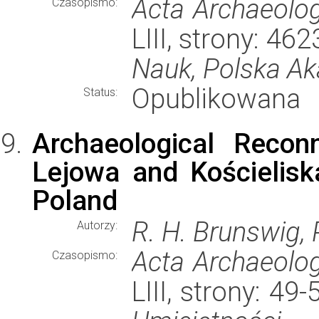
Acta Archaeolog
Czasopismo:
LIII, strony: 4
Nauk, Polska A
Opublikowana
Status:
Archaeological Recon
Lejowa and Kościeliska
Poland
R. H. Brunswig,
Autorzy:
Acta Archaeolog
Czasopismo:
LIII, strony: 4