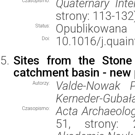
Quaternary Inte
Czasopismo:
strony: 113-13
Opublikowana
Status:
10.1016/j.quain
Doi:
Sites from the Stone
catchment basin - new 
Valde-Nowak P
Autorzy:
Kerneder-Gubała
Acta Archaeolog
Czasopismo:
51, strony: