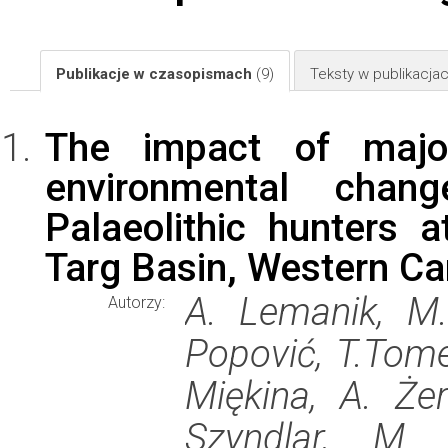
Publikacje w czasopismach
(9)
Teksty w publikacj
The impact of maj
environmental chan
Palaeolithic hunters 
Targ Basin, Western Ca
A. Lemanik, M.
Autorzy:
Popović, T.Tome
Miękina, A. Że
Szyndlar, M. 