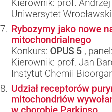
Kierownik: prof. Andrzej
Uniwersytet Wrocławski
Rybozymy jako nowe n
mitochondrialnego
Konkurs:
OPUS 5
, panel
Kierownik: prof. Jan Ba
Instytut Chemii Bioorga
Udział receptorów pury
mitochondriów wywołan
w chorobie Parkinso...