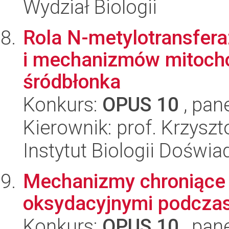
Wydział Biologii
Rola N-metylotransfer
i mechanizmów mitocho
śródbłonka
Konkurs:
OPUS 10
, pan
Kierownik: prof. Krzyszt
Instytut Biologii Doświ
Mechanizmy chroniące
oksydacyjnymi podczas
Konkurs:
OPUS 10
, pan