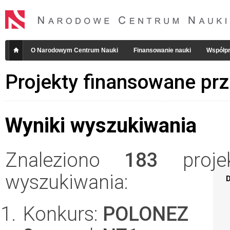
O Narodowym Centrum Nauki
Finansowanie nauki
Współpr
Projekty finansowane pr
Wyniki wyszukiwania
Znaleziono
183
projek
wyszukiwania:
D
Konkurs:
POLONEZ