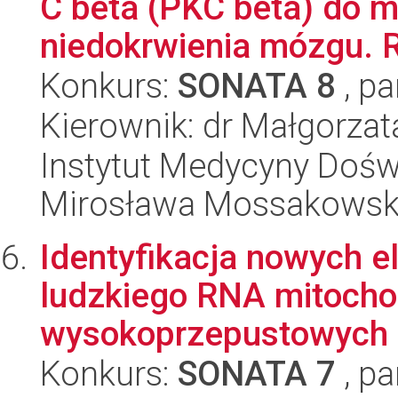
C beta (PKC beta) do 
niedokrwienia mózgu. R
Konkurs:
SONATA 8
, pa
Kierownik: dr Małgorza
Instytut Medycyny Doświa
Mirosława Mossakowsk
Identyfikacja nowych e
ludzkiego RNA mitocho
wysokoprzepustowych p
Konkurs:
SONATA 7
, pa