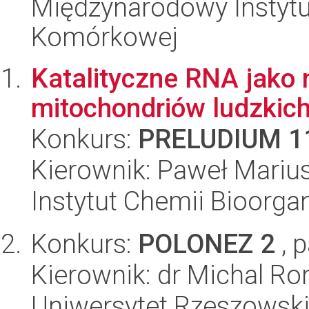
Międzynarodowy Instytut
Komórkowej
Katalityczne RNA jako 
mitochondriów ludzkic
Konkurs:
PRELUDIUM 1
Kierownik: Paweł Mariu
Instytut Chemii Bioorga
Konkurs:
POLONEZ 2
, 
Kierownik: dr Michal R
Uniwersytet Rzeszowski