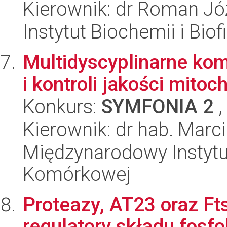
Kierownik: dr Roman Jó
Instytut Biochemii i Biof
Multidyscyplinarne ko
i kontroli jakości mito
Konkurs:
SYMFONIA 2
,
Kierownik: dr hab. Marc
Międzynarodowy Instytut
Komórkowej
Proteazy, AT23 oraz Ft
regulatory składu fosf