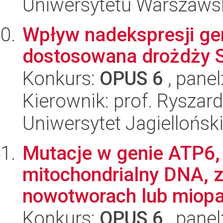
Uniwersytetu Warszaws
Wpływ nadekspresji g
dostosowana drożdży S
Konkurs:
OPUS 6
, panel
Kierownik: prof. Ryszar
Uniwersytet Jagielloński
Mutacje w genie ATP6
mitochondrialny DNA, 
nowotworach lub miopati
Konkurs:
OPUS 6
, panel