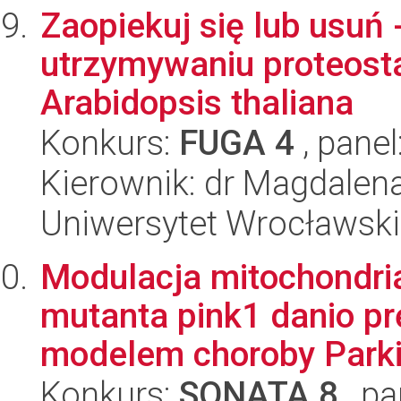
Zaopiekuj się lub usuń
utrzymywaniu proteost
Arabidopsis thaliana
Konkurs:
FUGA 4
, panel
Kierownik: dr Magdalen
Uniwersytet Wrocławski,
Modulacja mitochondri
mutanta pink1 danio 
modelem choroby Park
Konkurs:
SONATA 8
, pa