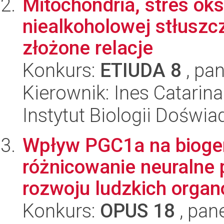
Mitochondria, stres ok
niealkoholowej stłuszc
złożone relacje
Konkurs:
ETIUDA 8
, pan
Kierownik: Ines Catari
Instytut Biologii Doświ
Wpływ PGC1a na biogen
różnicowanie neuralne
rozwoju ludzkich organ
Konkurs:
OPUS 18
, pan