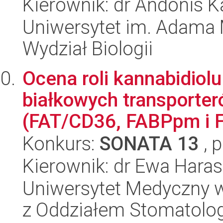
Kierownik: dr Andonis K
Uniwersytet im. Adama 
Wydział Biologii
Ocena roli kannabidiolu
białkowych transporte
(FAT/CD36, FABPpm i F
Konkurs:
SONATA 13
, 
Kierownik: dr Ewa Har
Uniwersytet Medyczny w
z Oddziałem Stomatolog