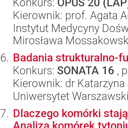
Konkurs:
OPUS 20 (LAP
Kierownik: prof. Agata
Instytut Medycyny Doświa
Mirosława Mossakowsk
Badania strukturalno-f
Konkurs:
SONATA 16
, 
Kierownik: dr Katarzyna
Uniwersytet Warszawski
Dlaczego komórki stają
Analiza komórek tyton