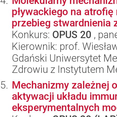
Molekularny mechaniz
pływackiego na atrofię 
przebieg stwardnienia z
Konkurs:
OPUS 20
, pan
Kierownik: prof. Wiesła
Gdański Uniwersytet Me
Zdrowiu z Instytutem Me
Mechanizmy zależnej o
aktywacji układu immu
eksperymentalnych mod