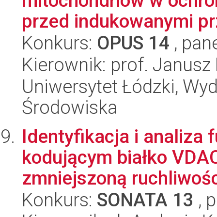
mitochondriów w ochro
przed indukowanymi prz
Konkurs:
OPUS 14
, pan
Kierownik: prof. Janusz 
Uniwersytet Łódzki, Wydz
Środowiska
Identyfikacja i analiza
kodującym białko VDA
zmniejszoną ruchliwośc
Konkurs:
SONATA 13
, 