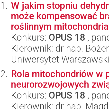
W jakim stopniu dehyd
może kompensować bra
roślinnym mitochondrial
Konkurs:
OPUS 18
, pan
Kierownik: dr hab. Boże
Uniwersytet Warszawski,
Rola mitochondriów w 
neurorozwojowych zwi
Konkurs:
OPUS 18
, pan
Kierownik: dr hab. Mag