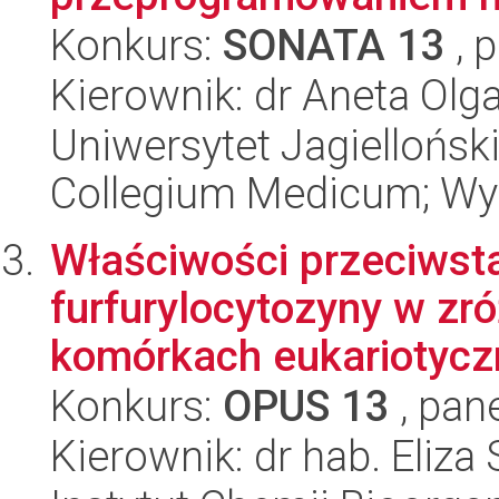
Konkurs:
SONATA 13
, 
Kierownik: dr Aneta Olg
Uniwersytet Jagiellońsk
Collegium Medicum; Wyd
Właściwości przeciwst
furfurylocytozyny w z
komórkach eukariotyczn
Konkurs:
OPUS 13
, pan
Kierownik: dr hab. Eliza