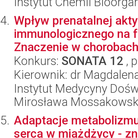
Instytut Chemii Bioorga
Wpływ prenatalnej akty
immunologicznego na f
Znaczenie w chorobac
Konkurs:
SONATA 12
, 
Kierownik: dr Magdalena
Instytut Medycyny Doświa
Mirosława Mossakowsk
Adaptacje metabolizm
serca w miażdżycy - zna