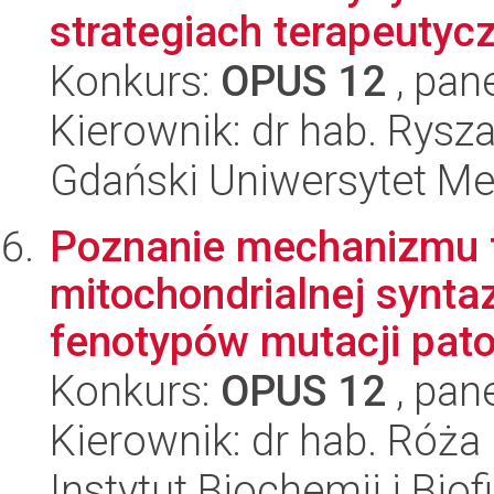
strategiach terapeutyc
Konkurs:
OPUS 12
, pan
Kierownik: dr hab. Rys
Gdański Uniwersytet Me
Poznanie mechanizmu 
mitochondrialnej synta
fenotypów mutacji pato
Konkurs:
OPUS 12
, pan
Kierownik: dr hab. Róża
Instytut Biochemii i Biof