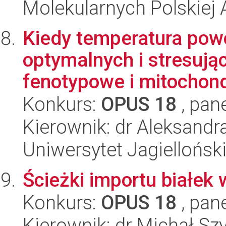
Molekularnych Polskiej
Kiedy temperatura pow
optymalnych i stresuj
fenotypowe i mitochondr
Konkurs:
OPUS 18
, pan
Kierownik: dr Aleksandr
Uniwersytet Jagielloński
Ścieżki importu białek
Konkurs:
OPUS 18
, pan
Kierownik: dr Michał S