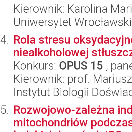
Kierownik: Karolina Mar
Uniwersytet Wrocławski
Rola stresu oksydacyj
niealkoholowej stłuszc
Konkurs:
OPUS 15
, pan
Kierownik: prof. Mariu
Instytut Biologii Doświ
Rozwojowo-zależna ind
mitochondriów podczas