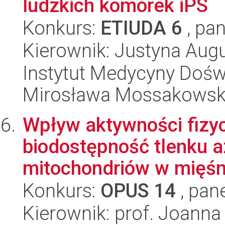
ludzkich komórek iPS
Konkurs:
ETIUDA 6
, pan
Kierownik: Justyna Aug
Instytut Medycyny Doświa
Mirosława Mossakowsk
Wpływ aktywności fizy
biodostępność tlenku a
mitochondriów w mięśni
Konkurs:
OPUS 14
, pan
Kierownik: prof. Joanna