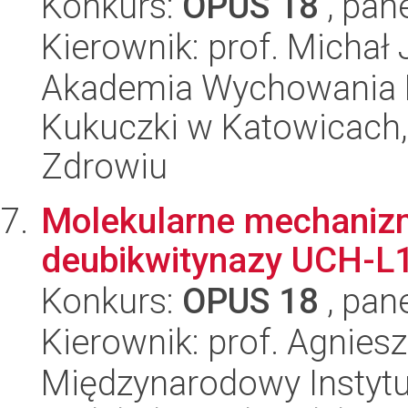
Konkurs:
OPUS 18
, pan
Kierownik: prof. Michał
Akademia Wychowania F
Kukuczki w Katowicach, I
Zdrowiu
Molekularne mechaniz
deubikwitynazy UCH-L1
Konkurs:
OPUS 18
, pan
Kierownik: prof. Agnies
Międzynarodowy Instyt