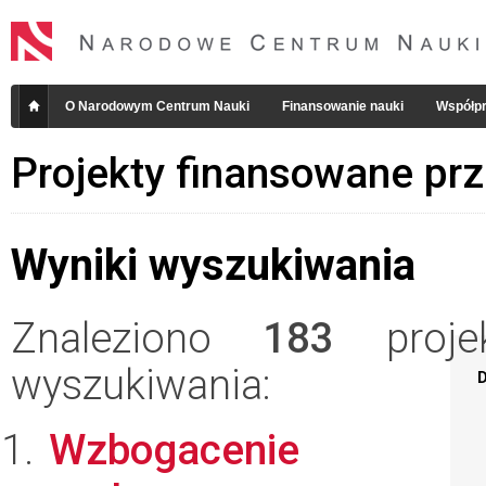
O Narodowym Centrum Nauki
Finansowanie nauki
Współpr
Projekty finansowane pr
Wyniki wyszukiwania
Znaleziono
183
projek
wyszukiwania:
D
Wzbogacenie