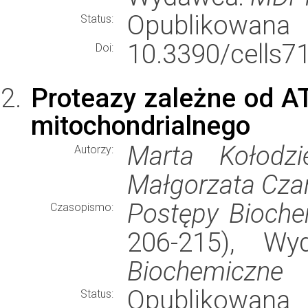
Opublikowana
Status:
10.3390/cells7
Doi:
Proteazy zależne od AT
mitochondrialnego
Marta Kołodzi
Autorzy:
Małgorzata Cza
Postępy Bioche
Czasopismo:
206-215), W
Biochemiczne
Opublikowana
Status: