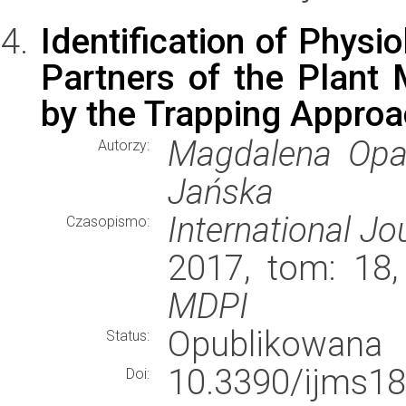
Identification of Physi
Partners of the Plant
by the Trapping Appro
Magdalena Opal
Autorzy:
Jańska
International Jo
Czasopismo:
2017, tom: 18,
MDPI
Opublikowana
Status:
10.3390/ijms1
Doi: