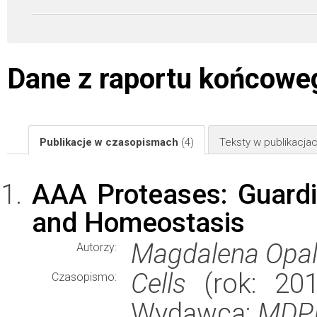
Dane z raportu końcowe
Publikacje w czasopismach
(4)
Teksty w publikacj
AAA Proteases: Guardi
and Homeostasis
Magdalena Opal
Autorzy:
Cells
(rok: 2018
Czasopismo:
Wydawca:
MDP