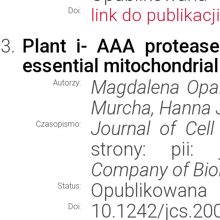
link do publikacji
Doi:
Plant i- AAA protease
essential mitochondria
Magdalena Opal
Autorzy:
Murcha, Hanna 
Journal of Cell
Czasopismo:
strony: pii
Company of Biol
Opublikowana
Status:
10.1242/jcs.20
Doi: