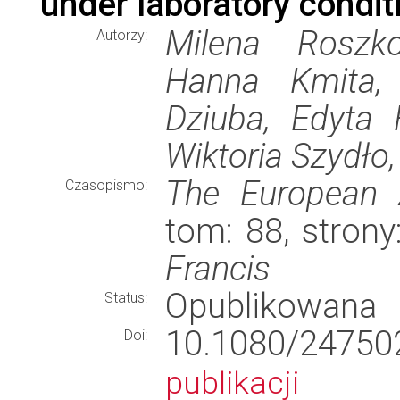
under laboratory condit
Milena Roszko
Autorzy:
Hanna Kmita, 
Dziuba, Edyta 
Wiktoria Szydło
The European Z
Czasopismo:
tom: 88, stron
Francis
Opublikowana
Status:
10.1080/2475
Doi:
publikacji