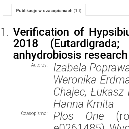
Publikacje w czasopismach
(10)
Verification of Hypsibi
2018 (Eutardigrada; 
anhydrobiosis research
Izabela Poprawa
Autorzy:
Weronika Erdma
Chajec, Łukasz 
Hanna Kmita
Plos One
(rok
Czasopismo:
e0261485), Wy