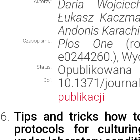
Daria Wojciec
Autorzy:
Łukasz Kaczmar
Andonis Karachi
Plos One
(rok
Czasopismo:
e0244260.), W
Opublikowana
Status:
10.1371/jour
Doi:
publikacji
Tips and tricks how t
protocols for culturi