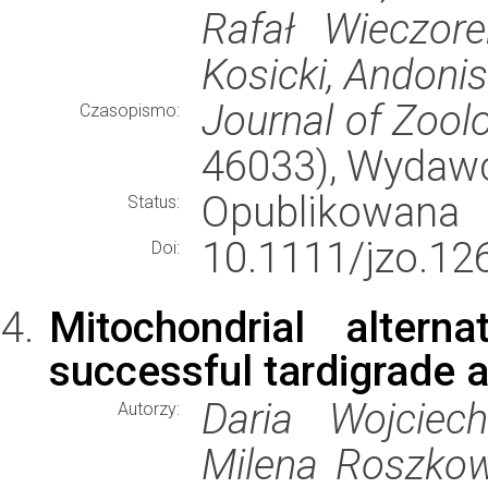
Rafał Wieczore
Kosicki, Andoni
Journal of Zool
Czasopismo:
46033), Wydaw
Opublikowana
Status:
10.1111/jzo.12
Doi:
Mitochondrial altern
successful tardigrade 
Daria Wojciec
Autorzy:
Milena Roszkow