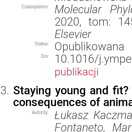
Molecular Phyl
Czasopismo:
2020, tom: 14
Elsevier
Opublikowana
Status:
10.1016/j.ym
Doi:
publikacji
Staying young and fit?
consequences of anima
Łukasz Kaczmar
Autorzy:
Fontaneto, Mart