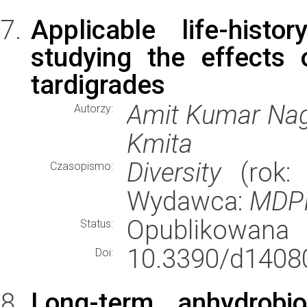
Applicable life-hist
studying the effects 
tardigrades
Amit Kumar Nag
Autorzy:
Kmita
Diversity
(rok: 
Czasopismo:
Wydawca:
MDP
Opublikowana
Status:
10.3390/d1408
Doi:
Long-term anhydrob