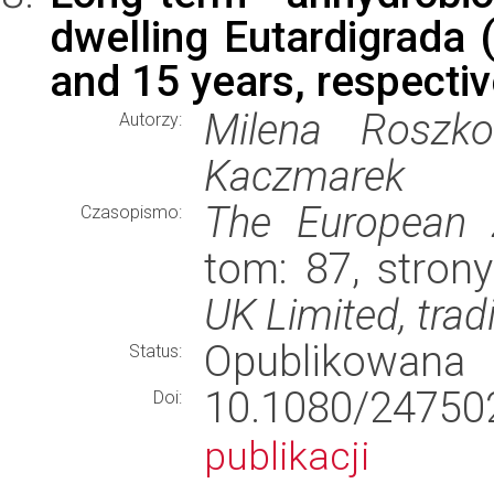
dwelling Eutardigrada 
and 15 years, respectiv
Milena Roszk
Autorzy:
Kaczmarek
The European Z
Czasopismo:
tom: 87, stron
UK Limited, trad
Opublikowana
Status:
10.1080/2475
Doi:
publikacji