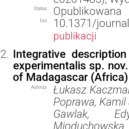
Opublikowana
Status:
10.1371/jour
Doi:
publikacji
Integrative descriptio
experimentalis sp. nov.
of Madagascar (Africa)
Łukasz Kaczmar
Autorzy:
Poprawa, Kamil 
Gawlak, Ed
Mioduchowska