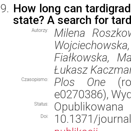
How long can tardigrade
state? A search for tar
Milena Roszkow
Autorzy:
Wojciechowska
Fiałkowska, Ma
Łukasz Kaczma
Plos One
(rok
Czasopismo:
e0270386), Wy
Opublikowana
Status:
10.1371/jour
Doi: