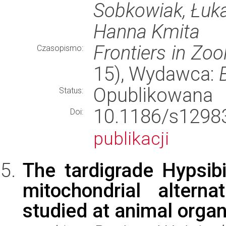
Sobkowiak, Łuka
Hanna Kmita
Frontiers in Zoo
Czasopismo:
15), Wydawca:
Opublikowana
Status:
10.1186/s12
Doi:
publikacji
The tardigrade Hypsib
mitochondrial altern
studied at animal organ