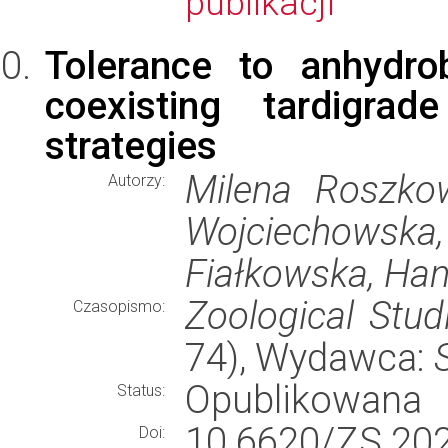
publikacji
Tolerance to anhydro
coexisting tardigrad
strategies
Milena Roszkow
Autorzy:
Wojciechowsk
Fiałkowska, Ha
Zoological Stud
Czasopismo:
74), Wydawca:
Opublikowana
Status:
10.6620/ZS.202
Doi: